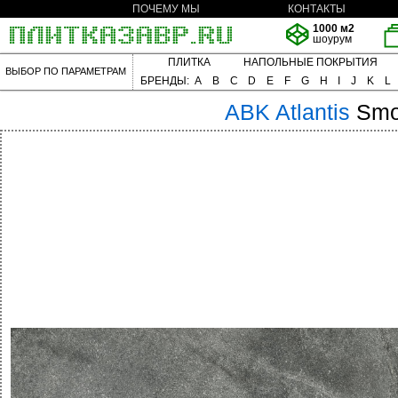
ПОЧЕМУ МЫ
КОНТАКТЫ
1000 м2
шоурум
ПЛИТКА
НАПОЛЬНЫЕ ПОКРЫТИЯ
ВЫБОР ПО ПАРАМЕТРАМ
БРЕНДЫ:
A
B
C
D
E
F
G
H
I
J
K
L
ABK
Atlantis
Smo