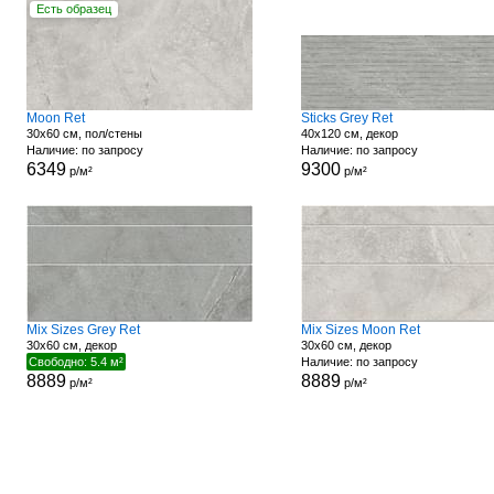
Есть образец
Moon Ret
Sticks Grey Ret
30x60 см, пол/стены
40x120 см, декор
Наличие: по запросу
Наличие: по запросу
6349
9300
р/м²
р/м²
Mix Sizes Grey Ret
Mix Sizes Moon Ret
30x60 см, декор
30x60 см, декор
Свободно: 5.4 м²
Наличие: по запросу
8889
8889
р/м²
р/м²