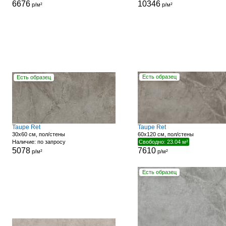
6676
10346
р/м²
р/м²
Есть образец
Есть образец
Taupe Ret
Taupe Ret
30x60 см, пол/стены
60x120 см, пол/стены
Наличие: по запросу
Свободно: 23.04 м²
5078
7610
р/м²
р/м²
Есть образец