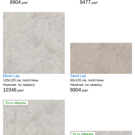
8904
9477
р/м²
р/м²
Moon Lap
Sand Lap
120x120 см, пол/стены
60x120 см, пол/стены
Наличие: по запросу
Наличие: по запросу
10346
8904
р/м²
р/м²
Есть образец
Есть образец