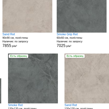
Sand Ret
Smoke Grip Ret
90x90 см, пол/стены
60x60 см, пол/стены
Наличие: по запросу
Наличие: по запросу
7855
7025
р/м²
р/м²
Есть образец
Есть образец
Smoke Ret
Sand Ret
120x120 см, пол/стены
120x120 см, пол/стены