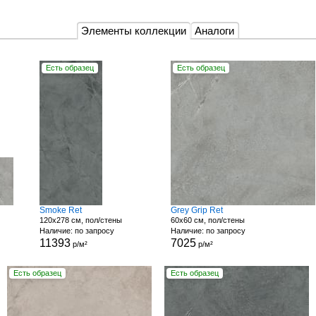
Элементы коллекции
Аналоги
Есть образец
Есть образец
Smoke Ret
Grey Grip Ret
120x278 см, пол/стены
60x60 см, пол/стены
Наличие: по запросу
Наличие: по запросу
11393
7025
р/м²
р/м²
Есть образец
Есть образец