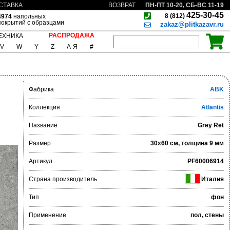
ПН-ПТ 10-20, СБ-ВС 11-19
СТАВКА
ВОЗВРАТ
425-30-45
8 (812)
4974
напольных
покрытий с образцами
zakaz@plitkazavr.ru
РАСПРОДАЖА
ЕХНИКА
V
W
Y
Z
А-Я
#
Фабрика
ABK
Коллекция
Atlantis
Название
Grey Ret
Размер
30x60 см, толщина 9 мм
Артикул
PF60006914
Страна производитель
Италия
Тип
фон
Применение
пол, стены