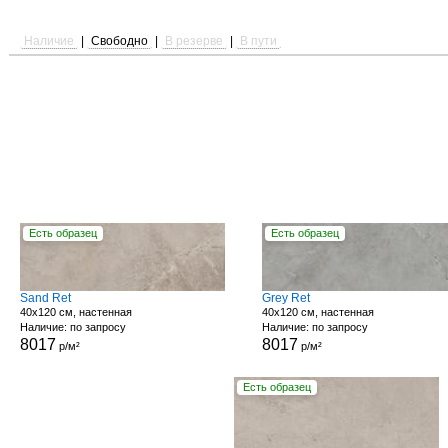
Наличие
|
Свободно
|
В резерве
|
В пути
Есть образец
Есть образец
Sand Ret
Grey Ret
40x120 см, настенная
40x120 см, настенная
Наличие: по запросу
Наличие: по запросу
8017
8017
р/м²
р/м²
Есть образец