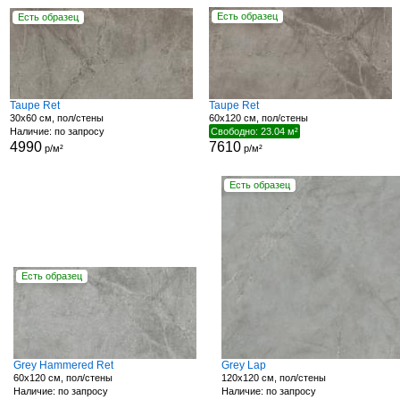
Есть образец
Есть образец
Taupe Ret
Taupe Ret
30x60 см, пол/стены
60x120 см, пол/стены
Наличие: по запросу
Свободно: 23.04 м²
4990
7610
р/м²
р/м²
Есть образец
Есть образец
Grey Hammered Ret
Grey Lap
60x120 см, пол/стены
120x120 см, пол/стены
Наличие: по запросу
Наличие: по запросу