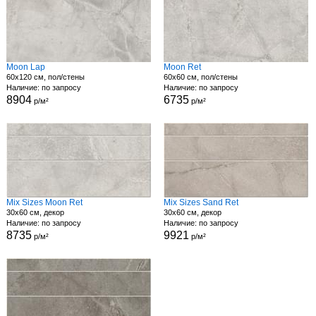
Moon Lap
Moon Ret
60x120 см, пол/стены
60x60 см, пол/стены
Наличие: по запросу
Наличие: по запросу
8904
6735
р/м²
р/м²
Mix Sizes Moon Ret
Mix Sizes Sand Ret
30x60 см, декор
30x60 см, декор
Наличие: по запросу
Наличие: по запросу
8735
9921
р/м²
р/м²