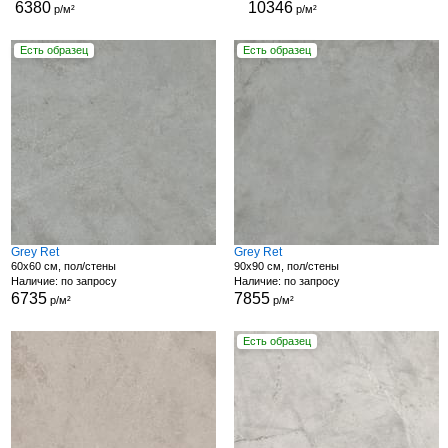
6380
10346
р/м²
р/м²
Есть образец
Есть образец
Grey Ret
Grey Ret
60x60 см, пол/стены
90x90 см, пол/стены
Наличие: по запросу
Наличие: по запросу
6735
7855
р/м²
р/м²
Есть образец