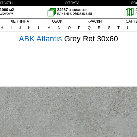
НТАКТЫ
ОПЛАТА
ДО
1000 м2
24987
вариантов
шоурум
плитки с образцами
ЛЕПНИНА
ОБОИ
КРАСКИ
САНТ
H
I
J
K
L
M
N
O
P
Q
R
S
T
U
ABK
Atlantis
Grey Ret 30x60