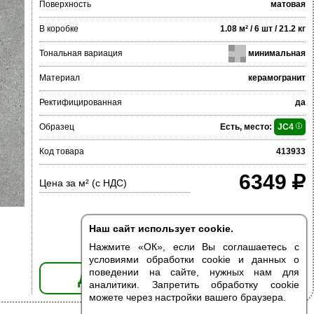
Поверхность
матовая
В коробке
1.08 м² / 6 шт / 21.2 кг
Тональная вариация
минимальная
Материал
керамогранит
Ректифицированная
да
Образец
Есть, место:
JC4
Код товара
413933
6349
Цена за м² (с НДС)
Наш сайт использует cookie.
Нажмите «ОК», если Вы соглашаетесь с
условиями обработки cookie и данных о
поведении на сайте, нужных нам для
ДОБАВИТЬ В КОРЗИНУ
аналитики. Запретить обработку cookie
можете через настройки вашего браузера.