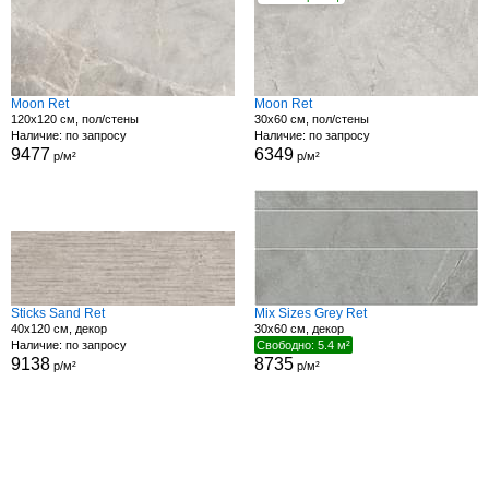
Moon Ret
Moon Ret
120x120 см, пол/стены
30x60 см, пол/стены
Наличие: по запросу
Наличие: по запросу
9477
6349
р/м²
р/м²
Sticks Sand Ret
Mix Sizes Grey Ret
40x120 см, декор
30x60 см, декор
Наличие: по запросу
Свободно: 5.4 м²
9138
8735
р/м²
р/м²