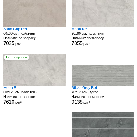
Sand Grip Ret
Moon Ret
60x60 см, пол/стены
90x90 см, пол/стены
Наличие: по запросу
Наличие: по запросу
7025
7855
р/м²
р/м²
Есть образец
Moon Ret
Sticks Grey Ret
60x120 см, пол/стены
40x120 см, декор
Наличие: по запросу
Наличие: по запросу
7610
9138
р/м²
р/м²