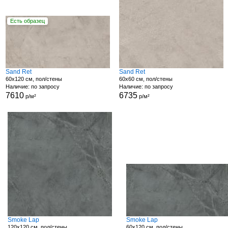
Есть образец
Sand Ret
Sand Ret
60x120 см, пол/стены
60x60 см, пол/стены
Наличие: по запросу
Наличие: по запросу
7610
6735
р/м²
р/м²
Smoke Lap
Smoke Lap
120x120 см, пол/стены
60x120 см, пол/стены