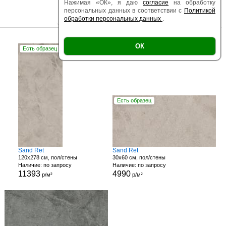
Нажимая «ОК», я даю
согласие
на обработку
персональных данных в соответствии с
Политикой
обработки персональных данных
.
|
|
Есть образец
Поверхность
Размер
ОК
Есть образец
Есть образец
Sand Ret
Sand Ret
120x278 см, пол/стены
30x60 см, пол/стены
Наличие: по запросу
Наличие: по запросу
11393
4990
р/м²
р/м²