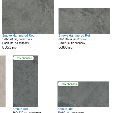
Smoke Hammered Ret
Smoke Hammered Ret
120x120 см, пол/стены
60x120 см, пол/стены
Наличие: по запросу
Наличие: по запросу
8353
6380
р/м²
р/м²
Есть образец
Есть образец
Smoke Ret
Smoke Ret
160x320 см, пол/стены
30x60 см, пол/стены