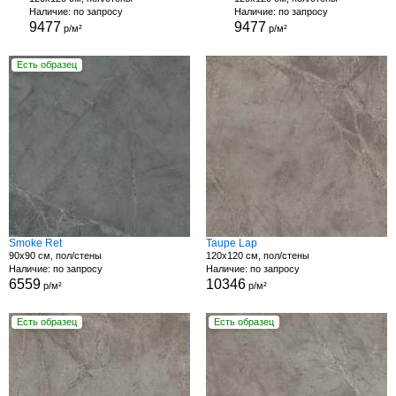
Наличие: по запросу
Наличие: по запросу
9477
9477
р/м²
р/м²
Есть образец
Smoke Ret
Taupe Lap
90x90 см, пол/стены
120x120 см, пол/стены
Наличие: по запросу
Наличие: по запросу
6559
10346
р/м²
р/м²
Есть образец
Есть образец