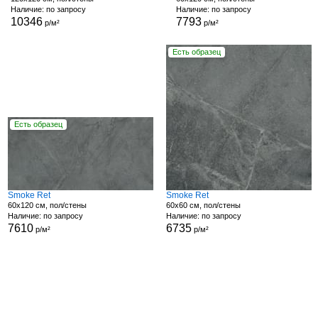
Наличие: по запросу
Наличие: по запросу
10346
7793
р/м²
р/м²
Есть образец
Есть образец
Smoke Ret
Smoke Ret
60x120 см, пол/стены
60x60 см, пол/стены
Наличие: по запросу
Наличие: по запросу
7610
6735
р/м²
р/м²