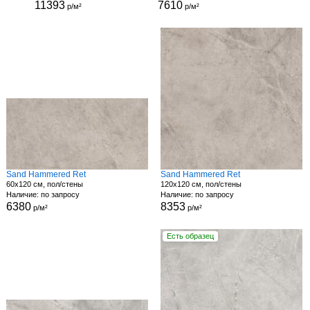
11393
7610
р/м²
р/м²
Sand Hammered Ret
Sand Hammered Ret
60x120 см, пол/стены
120x120 см, пол/стены
Наличие: по запросу
Наличие: по запросу
6380
8353
р/м²
р/м²
Есть образец