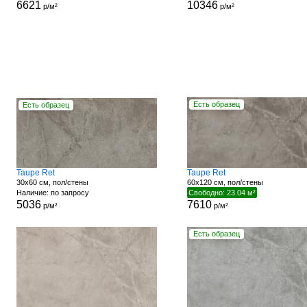
6621
10346
р/м²
р/м²
Есть образец
Есть образец
Taupe Ret
Taupe Ret
30x60 см, пол/стены
60x120 см, пол/стены
Наличие: по запросу
Свободно: 23.04 м²
5036
7610
р/м²
р/м²
Есть образец