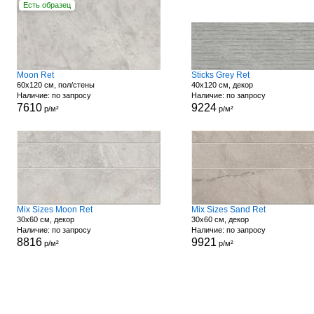
Есть образец
Moon Ret
Sticks Grey Ret
60x120 см, пол/стены
40x120 см, декор
Наличие: по запросу
Наличие: по запросу
7610
9224
р/м²
р/м²
Mix Sizes Moon Ret
Mix Sizes Sand Ret
30x60 см, декор
30x60 см, декор
Наличие: по запросу
Наличие: по запросу
8816
9921
р/м²
р/м²