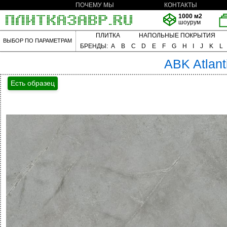
ПОЧЕМУ МЫ
КОНТАКТЫ
1000 м2
шоурум
ПЛИТКА
НАПОЛЬНЫЕ ПОКРЫТИЯ
ВЫБОР ПО ПАРАМЕТРАМ
БРЕНДЫ:
A
B
C
D
E
F
G
H
I
J
K
L
ABK
Atlant
Есть образец