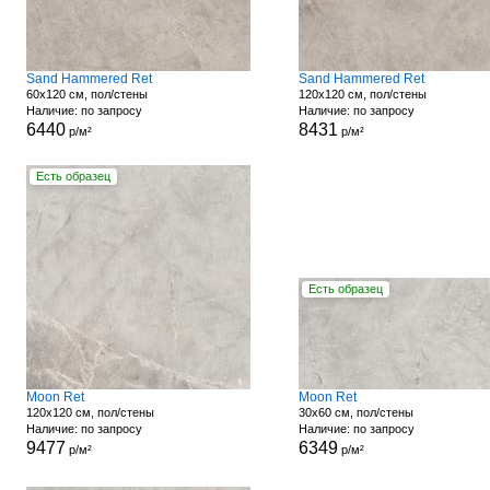
Sand Hammered Ret
Sand Hammered Ret
60x120 см, пол/стены
120x120 см, пол/стены
Наличие: по запросу
Наличие: по запросу
6440
8431
р/м²
р/м²
Есть образец
Есть образец
Moon Ret
Moon Ret
120x120 см, пол/стены
30x60 см, пол/стены
Наличие: по запросу
Наличие: по запросу
9477
6349
р/м²
р/м²