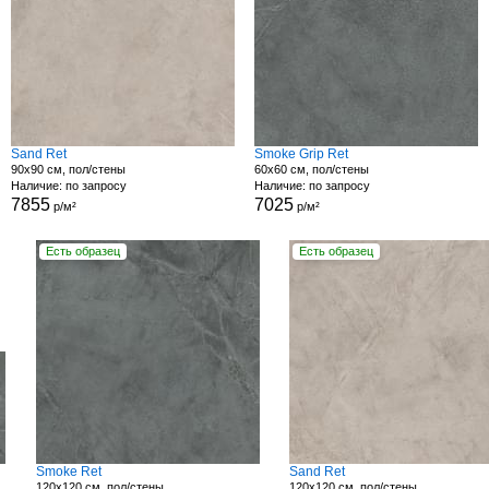
Sand Ret
Smoke Grip Ret
90x90 см, пол/стены
60x60 см, пол/стены
Наличие: по запросу
Наличие: по запросу
7855
7025
р/м²
р/м²
Есть образец
Есть образец
Smoke Ret
Sand Ret
120x120 см, пол/стены
120x120 см, пол/стены