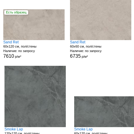
Есть образец
Sand Ret
Sand Ret
60x120 см, пол/стены
60x60 см, пол/стены
Наличие: по запросу
Наличие: по запросу
7610
6735
р/м²
р/м²
Smoke Lap
Smoke Lap
120x120 см, пол/стены
60x120 см, пол/стены