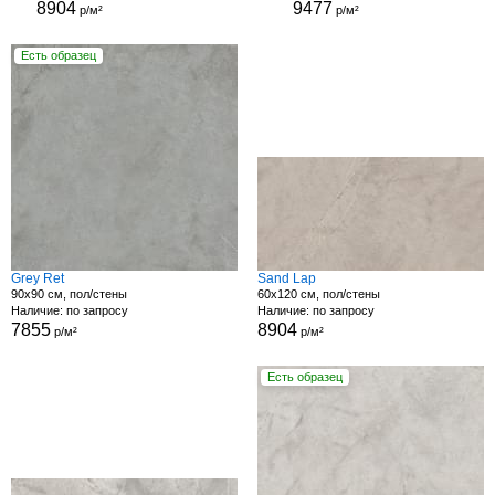
8904
9477
р/м²
р/м²
Есть образец
Grey Ret
Sand Lap
90x90 см, пол/стены
60x120 см, пол/стены
Наличие: по запросу
Наличие: по запросу
7855
8904
р/м²
р/м²
Есть образец