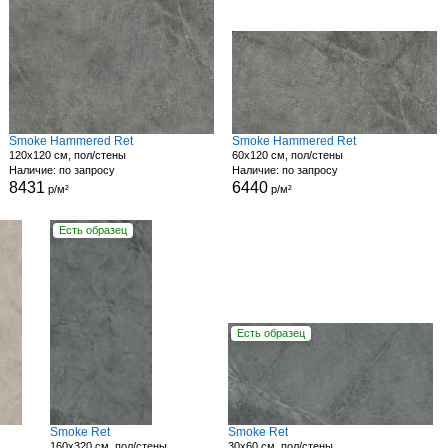
Smoke Hammered Ret
Smoke Hammered Ret
120x120 см, пол/стены
60x120 см, пол/стены
Наличие: по запросу
Наличие: по запросу
8431
6440
р/м²
р/м²
Есть образец
Есть образец
Smoke Ret
Smoke Ret
160x320 см, пол/стены
30x60 см, пол/стены