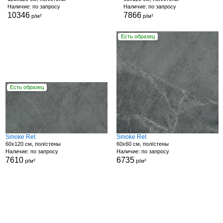
Наличие: по запросу
Наличие: по запросу
10346
7866
р/м²
р/м²
Есть образец
Есть образец
Smoke Ret
Smoke Ret
60x120 см, пол/стены
60x60 см, пол/стены
Наличие: по запросу
Наличие: по запросу
7610
6735
р/м²
р/м²