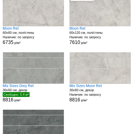
Moon Ret
Moon Ret
60x60 см, пол/стены
60x120 см, пол/стены
Наличие: по запросу
Наличие: по запросу
6735
7610
р/м²
р/м²
Mix Sizes Grey Ret
Mix Sizes Moon Ret
30x60 см, декор
30x60 см, декор
Свободно: 5.4 м²
Наличие: по запросу
8816
8816
р/м²
р/м²