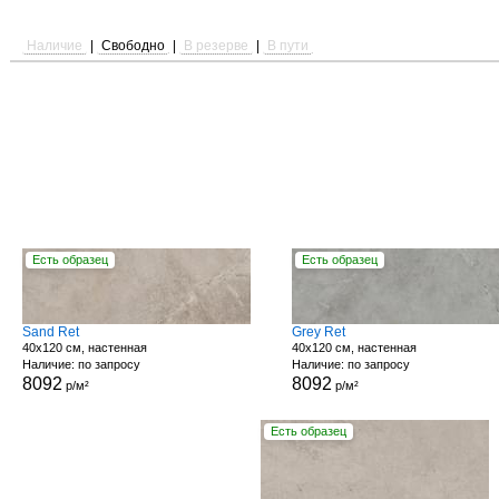
Наличие
|
Свободно
|
В резерве
|
В пути
Есть образец
Есть образец
Sand Ret
Grey Ret
40x120 см, настенная
40x120 см, настенная
Наличие: по запросу
Наличие: по запросу
8092
8092
р/м²
р/м²
Есть образец