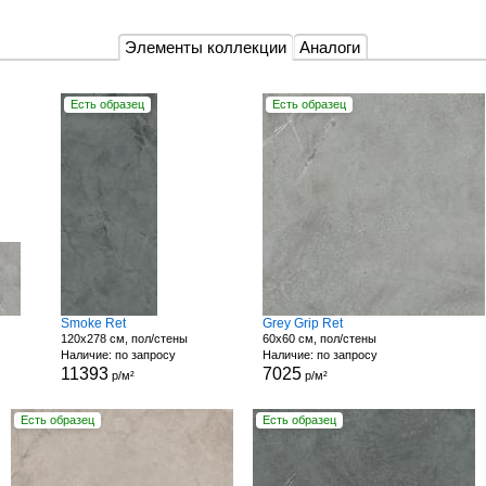
Элементы коллекции
Аналоги
Есть образец
Есть образец
Smoke Ret
Grey Grip Ret
120x278 см, пол/стены
60x60 см, пол/стены
Наличие: по запросу
Наличие: по запросу
11393
7025
р/м²
р/м²
Есть образец
Есть образец