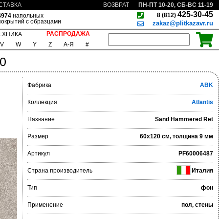
ПН-ПТ 10-20, СБ-ВС 11-19
СТАВКА
ВОЗВРАТ
425-30-45
8 (812)
4974
напольных
покрытий с образцами
zakaz@plitkazavr.ru
РАСПРОДАЖА
ЕХНИКА
V
W
Y
Z
А-Я
#
0
Фабрика
ABK
Коллекция
Atlantis
Название
Sand Hammered Ret
Размер
60x120 см, толщина 9 мм
Артикул
PF60006487
Страна производитель
Италия
Тип
фон
Применение
пол, стены