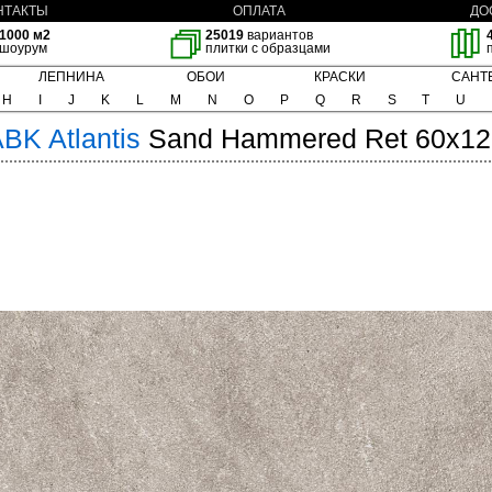
НТАКТЫ
ОПЛАТА
ДО
1000 м2
25019
вариантов
шоурум
плитки с образцами
ЛЕПНИНА
ОБОИ
КРАСКИ
САНТ
H
I
J
K
L
M
N
O
P
Q
R
S
T
U
ABK
Atlantis
Sand Hammered Ret 60x12