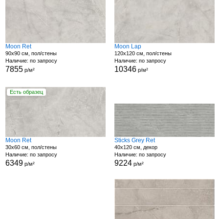
Moon Ret
Moon Lap
90x90 см, пол/стены
120x120 см, пол/стены
Наличие: по запросу
Наличие: по запросу
7855
10346
р/м²
р/м²
Есть образец
Moon Ret
Sticks Grey Ret
30x60 см, пол/стены
40x120 см, декор
Наличие: по запросу
Наличие: по запросу
6349
9224
р/м²
р/м²