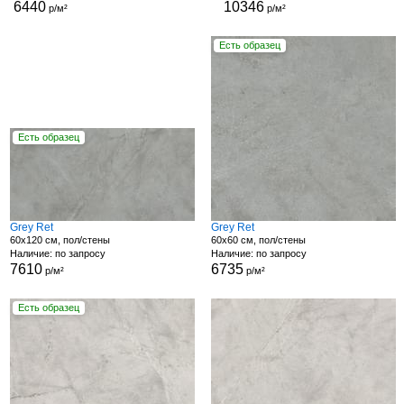
6440
10346
р/м²
р/м²
Есть образец
Есть образец
Grey Ret
Grey Ret
60x120 см, пол/стены
60x60 см, пол/стены
Наличие: по запросу
Наличие: по запросу
7610
6735
р/м²
р/м²
Есть образец