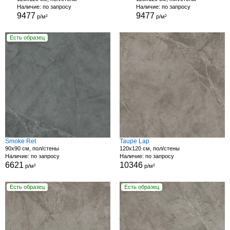
Наличие: по запросу
Наличие: по запросу
9477
9477
р/м²
р/м²
Есть образец
Smoke Ret
Taupe Lap
90x90 см, пол/стены
120x120 см, пол/стены
Наличие: по запросу
Наличие: по запросу
6621
10346
р/м²
р/м²
Есть образец
Есть образец