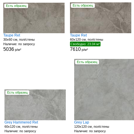
Есть образец
Есть образец
Taupe Ret
Taupe Ret
30x60 см, пол/стены
60x120 см, пол/стены
Наличие: по запросу
Свободно: 23.04 м²
5036
7610
р/м²
р/м²
Есть образец
Есть образец
Grey Hammered Ret
Grey Lap
60x120 см, пол/стены
120x120 см, пол/стены
Наличие: по запросу
Наличие: по запросу