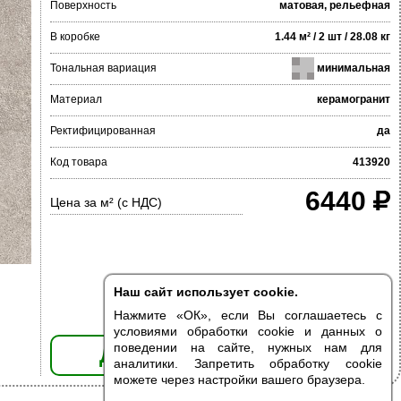
Поверхность
матовая, рельефная
В коробке
1.44 м² / 2 шт / 28.08 кг
Тональная вариация
минимальная
Материал
керамогранит
Ректифицированная
да
Код товара
413920
6440
Цена за м² (с НДС)
Наш сайт использует cookie.
Нажмите «ОК», если Вы соглашаетесь с
условиями обработки cookie и данных о
поведении на сайте, нужных нам для
ДОБАВИТЬ В КОРЗИНУ
аналитики. Запретить обработку cookie
можете через настройки вашего браузера.