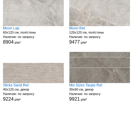
Moon Lap
Moon Ret
60x120 см, пол/стены
120x120 см, пол/стены
Наличие: по запросу
Наличие: по запросу
8904
9477
р/м²
р/м²
Sticks Sand Ret
Mix Sizes Taupe Ret
40x120 см, декор
30x60 см, декор
Наличие: по запросу
Наличие: по запросу
9224
9921
р/м²
р/м²