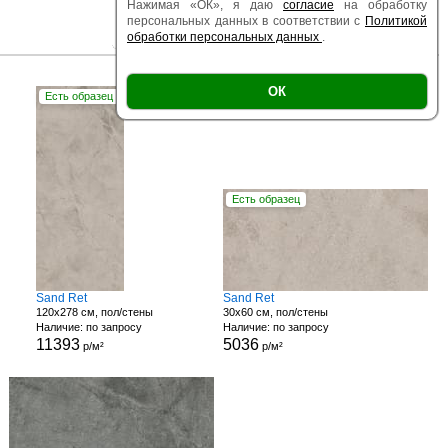
Нажимая «ОК», я даю
согласие
на обработку
персональных данных в соответствии с
Политикой
обработки персональных данных
.
|
|
Есть образец
Поверхность
Размер
ОК
Есть образец
Есть образец
Sand Ret
Sand Ret
120x278 см, пол/стены
30x60 см, пол/стены
Наличие: по запросу
Наличие: по запросу
11393
5036
р/м²
р/м²