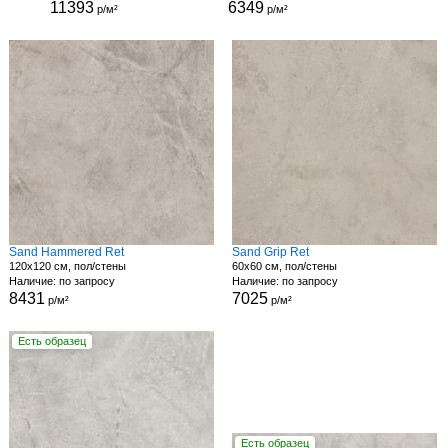
11393
6349
р/м²
р/м²
Sand Hammered Ret
Sand Grip Ret
120x120 см, пол/стены
60x60 см, пол/стены
Наличие: по запросу
Наличие: по запросу
8431
7025
р/м²
р/м²
Есть образец
Есть образец