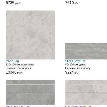
6735
7610
р/м²
р/м²
Moon Lap
Sticks Grey Ret
120x120 см, пол/стены
40x120 см, декор
Наличие: по запросу
Наличие: по запросу
10346
9224
р/м²
р/м²