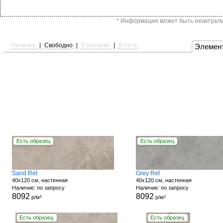
* Информация может быть неактуальн
Наличие
|
Свободно
|
В резерве
|
В пути
Элемен
Есть образец
Есть образец
Sand Ret
Grey Ret
40x120 см, настенная
40x120 см, настенная
Наличие: по запросу
Наличие: по запросу
8092
8092
р/м²
р/м²
Есть образец
Есть образец