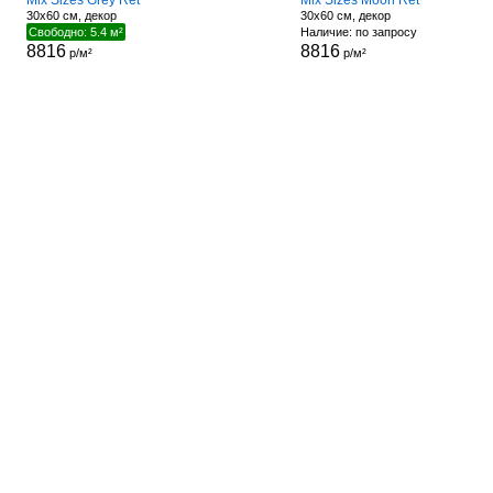
Mix Sizes Grey Ret
Mix Sizes Moon Ret
30x60 см, декор
30x60 см, декор
Свободно: 5.4 м²
Наличие: по запросу
8816
8816
р/м²
р/м²