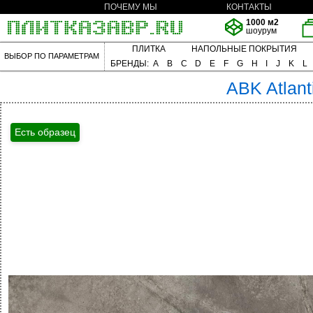
ПОЧЕМУ МЫ
КОНТАКТЫ
1000 м2
шоурум
ПЛИТКА
НАПОЛЬНЫЕ ПОКРЫТИЯ
ВЫБОР ПО ПАРАМЕТРАМ
БРЕНДЫ:
A
B
C
D
E
F
G
H
I
J
K
L
ABK
Atlant
Есть образец