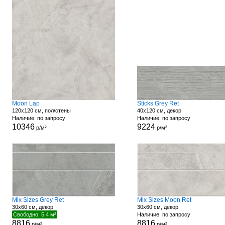
Moon Lap
Sticks Grey Ret
120x120 см, пол/стены
40x120 см, декор
Наличие: по запросу
Наличие: по запросу
10346
9224
р/м²
р/м²
Mix Sizes Grey Ret
Mix Sizes Moon Ret
30x60 см, декор
30x60 см, декор
Свободно: 5.4 м²
Наличие: по запросу
8816
8816
р/м²
р/м²