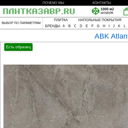
ПОЧЕМУ МЫ
КОНТАКТЫ
1000 м2
шоурум
ПЛИТКА
НАПОЛЬНЫЕ ПОКРЫТИЯ
ВЫБОР ПО ПАРАМЕТРАМ
БРЕНДЫ:
A
B
C
D
E
F
G
H
I
J
K
L
ABK
Atlan
Есть образец