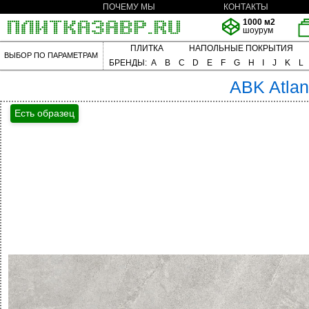
ПОЧЕМУ МЫ
КОНТАКТЫ
1000 м2
шоурум
ПЛИТКА
НАПОЛЬНЫЕ ПОКРЫТИЯ
ВЫБОР ПО ПАРАМЕТРАМ
БРЕНДЫ:
A
B
C
D
E
F
G
H
I
J
K
L
ABK
Atlan
Есть образец