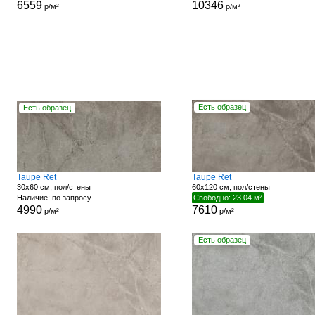
6559
10346
р/м²
р/м²
Есть образец
Есть образец
Taupe Ret
Taupe Ret
30x60 см, пол/стены
60x120 см, пол/стены
Наличие: по запросу
Свободно: 23.04 м²
4990
7610
р/м²
р/м²
Есть образец