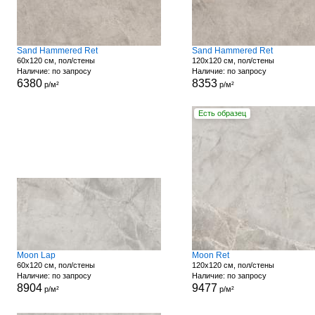
Sand Hammered Ret
Sand Hammered Ret
60x120 см, пол/стены
120x120 см, пол/стены
Наличие: по запросу
Наличие: по запросу
6380
8353
р/м²
р/м²
Есть образец
Moon Lap
Moon Ret
60x120 см, пол/стены
120x120 см, пол/стены
Наличие: по запросу
Наличие: по запросу
8904
9477
р/м²
р/м²