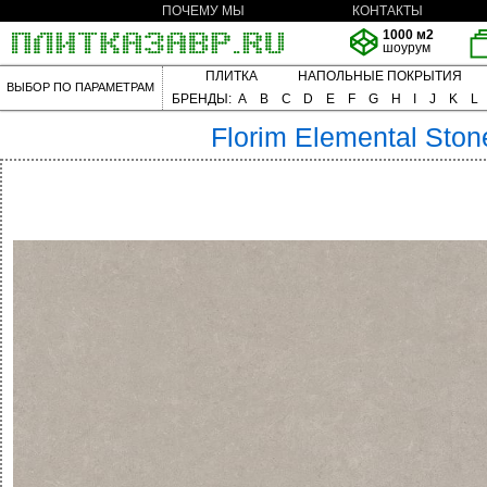
ПОЧЕМУ МЫ
КОНТАКТЫ
1000 м2
шоурум
ПЛИТКА
НАПОЛЬНЫЕ ПОКРЫТИЯ
ВЫБОР ПО ПАРАМЕТРАМ
БРЕНДЫ:
A
B
C
D
E
F
G
H
I
J
K
L
Florim
Elemental Ston