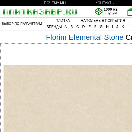
ПОЧЕМУ МЫ
КОНТАКТЫ
1000 м2
шоурум
ПЛИТКА
НАПОЛЬНЫЕ ПОКРЫТИЯ
ВЫБОР ПО ПАРАМЕТРАМ
БРЕНДЫ:
A
B
C
D
E
F
G
H
I
J
K
L
Florim
Elemental Stone
C