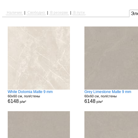
Наличие
|
Свободно
|
В резерве
|
В пути
Эл
White Dolomia Matte 9 mm
Grey Limestone Matte 9 mm
60x60 см, пол/стены
60x60 см, пол/стены
6148
6148
р/м²
р/м²