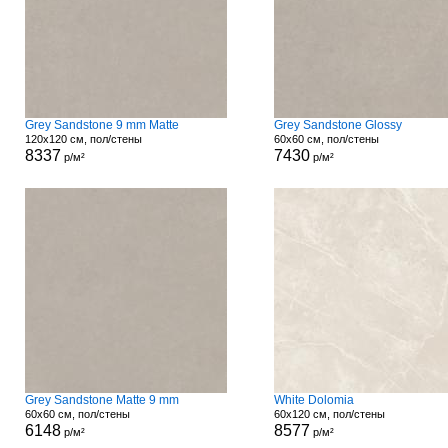
Grey Sandstone 9 mm Matte
Grey Sandstone Glossy
120x120 см, пол/стены
60x60 см, пол/стены
8337
7430
р/м²
р/м²
Grey Sandstone Matte 9 mm
White Dolomia
60x60 см, пол/стены
60x120 см, пол/стены
6148
8577
р/м²
р/м²