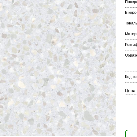
Повер
В коро
Тонал
Матер
Ректи
Образ
Код то
Цена 