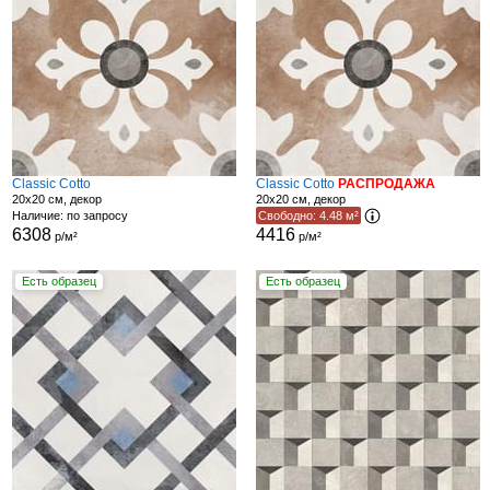
Classic Cotto
Classic Cotto
РАСПРОДАЖА
20x20 см, декор
20x20 см, декор
Наличие: по запросу
Свободно: 4.48 м²
6308
4416
р/м²
р/м²
Есть образец
Есть образец