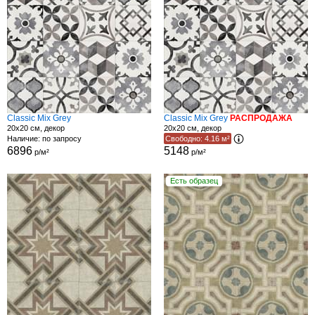
Classic Mix Grey
Classic Mix Grey
РАСПРОДАЖА
20x20 см, декор
20x20 см, декор
Наличие: по запросу
Свободно: 4.16 м²
6896
5148
р/м²
р/м²
Есть образец