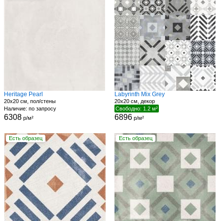
Heritage Pearl
Labyrinth Mix Grey
20x20 см, пол/стены
20x20 см, декор
Наличие: по запросу
Свободно: 1.2 м²
6308
6896
р/м²
р/м²
Есть образец
Есть образец