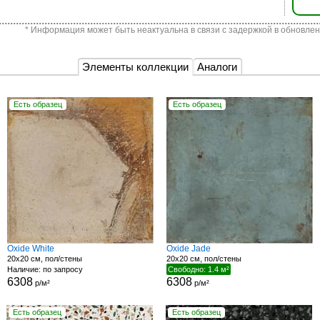
* Информация может быть неактуальна в связи с задержкой в обновлен
Элементы коллекции
Аналоги
Есть образец
Есть образец
Oxide White
Oxide Jade
20x20 см, пол/стены
20x20 см, пол/стены
Наличие: по запросу
Свободно: 1.4 м²
6308
6308
р/м²
р/м²
Есть образец
Есть образец