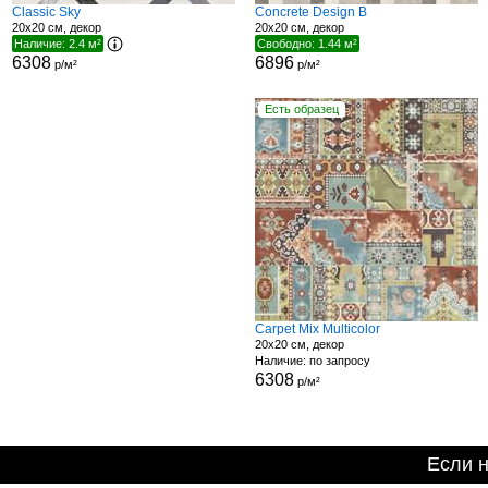
Classic Sky
Concrete Design B
20x20 см, декор
20x20 см, декор
Наличие: 2.4 м²
Свободно: 1.44 м²
6308
6896
р/м²
р/м²
Есть образец
Carpet Mix Multicolor
20x20 см, декор
Наличие: по запросу
6308
р/м²
Если 