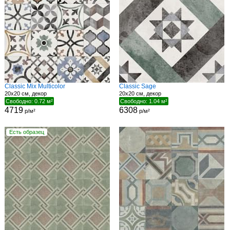
Classic Mix Multicolor
Classic Sage
20x20 см, декор
20x20 см, декор
Свободно: 0.72 м²
Свободно: 1.04 м²
4719
6308
р/м²
р/м²
Есть образец