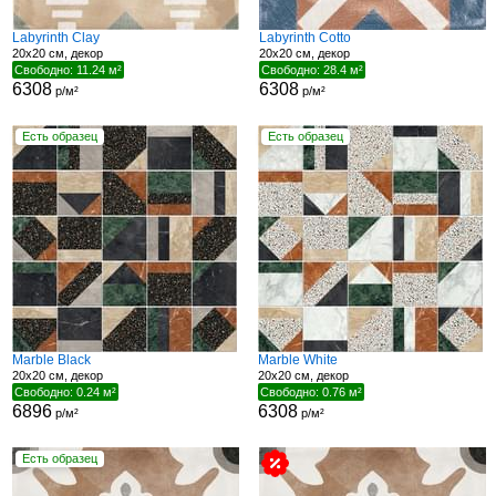
Labyrinth Clay
Labyrinth Cotto
20x20 см, декор
20x20 см, декор
Свободно: 11.24 м²
Свободно: 28.4 м²
6308
6308
р/м²
р/м²
Есть образец
Есть образец
Marble Black
Marble White
20x20 см, декор
20x20 см, декор
Свободно: 0.24 м²
Свободно: 0.76 м²
6896
6308
р/м²
р/м²
Есть образец