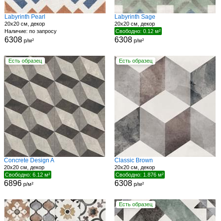
Labyrinth Pearl
Labyrinth Sage
20x20 см, декор
20x20 см, декор
Наличие: по запросу
Свободно: 0.12 м²
6308
6308
р/м²
р/м²
Есть образец
Есть образец
Concrete Design A
Classic Brown
20x20 см, декор
20x20 см, декор
Свободно: 6.12 м²
Свободно: 1.876 м²
6896
6308
р/м²
р/м²
Есть образец