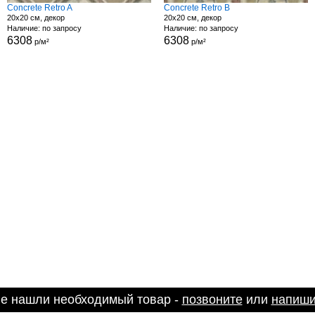
Concrete Retro A
Concrete Retro B
20x20 см, декор
20x20 см, декор
Наличие: по запросу
Наличие: по запросу
6308
6308
р/м²
р/м²
не нашли необходимый товар -
позвоните
или
напиши