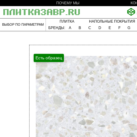
ПОЧЕМУ МЫ
КО
ПЛИТКА
НАПОЛЬНЫЕ ПОКРЫТИЯ
ВЫБОР ПО ПАРАМЕТРАМ
БРЕНДЫ:
A
B
C
D
E
F
G
Есть образец