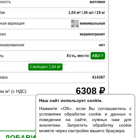
хность
матовая
бке
1.04 м² / 26 шт / 19 кг
ьная вариация
минимальная
иал
керамогранит
фицированная
нет
ец
Есть, место:
ABJ
*
Свободно 1.84 м²
вара
414387
6308
за м² (с НДС)
Наш сайт использует cookie.
Нажмите «ОК», если Вы соглашаетесь с
условиями обработки cookie и данных о
поведении на сайте, нужных нам для
аналитики. Запретить обработку cookie
можете через настройки вашего браузера.
ДОБАВИТЬ В КОРЗИНУ