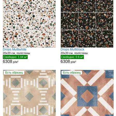
Drops Multiwhite
Drops Multiblack
20x20 см, пол/стены
20x20 см, пол/стены
Свободно: 1.04 м²
Свободно: 0.6 м²
6308
6308
р/м²
р/м²
Есть образец
Есть образец