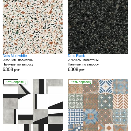
Dots Multiwhite
Dots Black
20x20 см, пол/стены
20x20 см, пол/стены
Наличие: по запросу
Наличие: по запросу
6308
6308
р/м²
р/м²
Есть образец
Есть образец