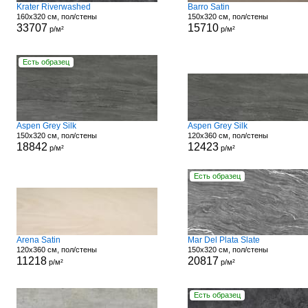
Krater Riverwashed
Barro Satin
160x320 см, пол/стены
150x320 см, пол/стены
33707
15710
р/м²
р/м²
Есть образец
Aspen Grey Silk
Aspen Grey Silk
150x320 см, пол/стены
120x360 см, пол/стены
18842
12423
р/м²
р/м²
Есть образец
Arena Satin
Mar Del Plata Slate
120x360 см, пол/стены
150x320 см, пол/стены
11218
20817
р/м²
р/м²
Есть образец