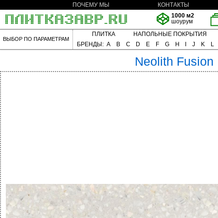
ПОЧЕМУ МЫ
КОНТАКТЫ
1000 м2
шоурум
ПЛИТКА
НАПОЛЬНЫЕ ПОКРЫТИЯ
ВЫБОР ПО ПАРАМЕТРАМ
БРЕНДЫ:
A
B
C
D
E
F
G
H
I
J
K
L
Neolith
Fusion