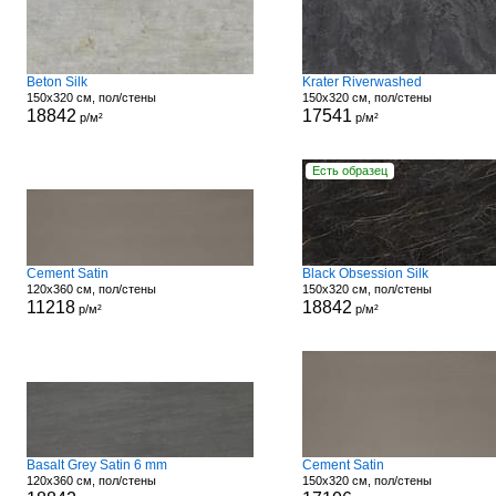
Beton Silk
Krater Riverwashed
150x320 см, пол/стены
150x320 см, пол/стены
18842
17541
р/м²
р/м²
Есть образец
Cement Satin
Black Obsession Silk
120x360 см, пол/стены
150x320 см, пол/стены
11218
18842
р/м²
р/м²
Basalt Grey Satin 6 mm
Cement Satin
120x360 см, пол/стены
150x320 см, пол/стены