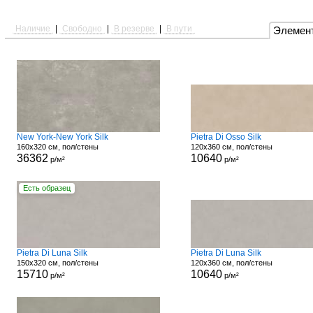
Наличие
|
Свободно
|
В резерве
|
В пути
Элемен
New York-New York Silk
Pietra Di Osso Silk
160x320 см, пол/стены
120x360 см, пол/стены
36362
10640
р/м²
р/м²
Есть образец
Pietra Di Luna Silk
Pietra Di Luna Silk
150x320 см, пол/стены
120x360 см, пол/стены
15710
10640
р/м²
р/м²