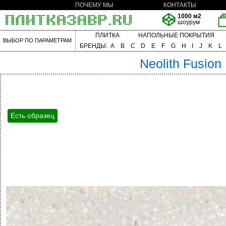
ПОЧЕМУ МЫ
КОНТАКТЫ
1000 м2
шоурум
ПЛИТКА
НАПОЛЬНЫЕ ПОКРЫТИЯ
ВЫБОР ПО ПАРАМЕТРАМ
БРЕНДЫ:
A
B
C
D
E
F
G
H
I
J
K
L
Neolith
Fusion
Есть образец