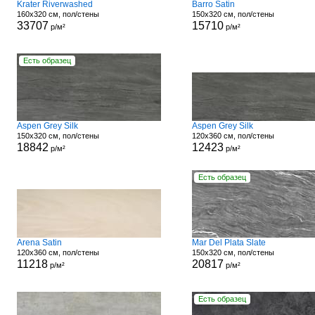
Krater Riverwashed
Barro Satin
160x320 см, пол/стены
150x320 см, пол/стены
33707
15710
р/м²
р/м²
Есть образец
Aspen Grey Silk
Aspen Grey Silk
150x320 см, пол/стены
120x360 см, пол/стены
18842
12423
р/м²
р/м²
Есть образец
Arena Satin
Mar Del Plata Slate
120x360 см, пол/стены
150x320 см, пол/стены
11218
20817
р/м²
р/м²
Есть образец