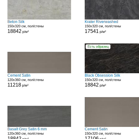
Beton Silk
Krater Riverwashed
150x320 см, пол/стены
150x320 см, пол/стены
18842
17541
р/м²
р/м²
Есть образец
Cement Satin
Black Obsession Silk
120x360 см, пол/стены
150x320 см, пол/стены
11218
18842
р/м²
р/м²
Basalt Grey Satin 6 mm
Cement Satin
120x360 см, пол/стены
150x320 см, пол/стены
18842
17106