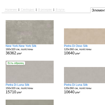
Наличие
|
Свободно
|
В резерве
|
В пути
Элемен
New York-New York Silk
Pietra Di Osso Silk
160x320 см, пол/стены
120x360 см, пол/стены
36362
10640
р/м²
р/м²
Есть образец
Pietra Di Luna Silk
Pietra Di Luna Silk
150x320 см, пол/стены
120x360 см, пол/стены
15710
10640
р/м²
р/м²