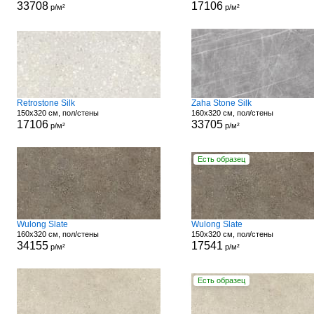
33708
17106
р/м²
р/м²
Retrostone Silk
Zaha Stone Silk
150x320 см, пол/стены
160x320 см, пол/стены
17106
33705
р/м²
р/м²
Есть образец
Wulong Slate
Wulong Slate
160x320 см, пол/стены
150x320 см, пол/стены
34155
17541
р/м²
р/м²
Есть образец