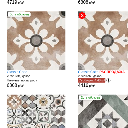
4719
6308
р/м²
р/м²
Есть образец
Classic Cotto
Classic Cotto
РАСПРОДАЖА
20x20 см, декор
20x20 см, декор
Наличие: по запросу
Свободно: 4.48 м²
6308
4416
р/м²
р/м²
Есть образец