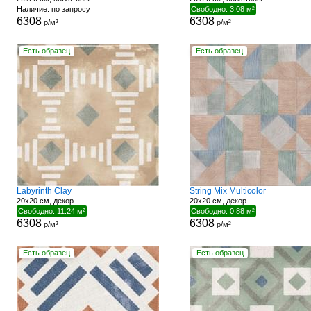
Наличие: по запросу
Свободно: 3.08 м²
6308
6308
р/м²
р/м²
Есть образец
Есть образец
Labyrinth Clay
String Mix Multicolor
20x20 см, декор
20x20 см, декор
Свободно: 11.24 м²
Свободно: 0.88 м²
6308
6308
р/м²
р/м²
Есть образец
Есть образец