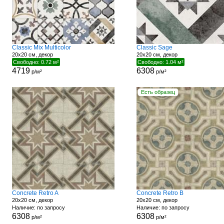
Classic Mix Multicolor
Classic Sage
20x20 см, декор
20x20 см, декор
Свободно: 0.72 м²
Свободно: 1.04 м²
4719
6308
р/м²
р/м²
Есть образец
Concrete Retro A
Concrete Retro B
20x20 см, декор
20x20 см, декор
Наличие: по запросу
Наличие: по запросу
6308
6308
р/м²
р/м²