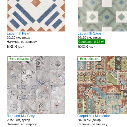
Labyrinth Pearl
Labyrinth Sage
20x20 см, декор
20x20 см, декор
Наличие: по запросу
Свободно: 0.12 м²
6308
6308
р/м²
р/м²
Есть образец
Есть образец
Re-used Mix Grey
Carpet Mix Multicolor
20x20 см, декор
20x20 см, декор
Наличие: по запросу
Наличие: по запросу