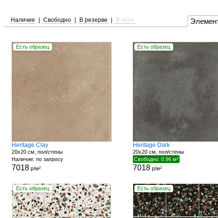
Наличие
|
Свободно
|
В резерве
|
В пути
Элемен
Есть образец
Есть образец
Heritage Clay
Heritage Dark
20x20 см, пол/стены
20x20 см, пол/стены
Наличие: по запросу
Свободно: 0.96 м²
7018
7018
р/м²
р/м²
Есть образец
Есть образец