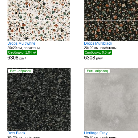
Drops Multiwhite
Drops Multiblack
20x20 см, пол/стены
20x20 см, пол/стены
Свободно: 1.04 м²
Свободно: 0.6 м²
6308
6308
р/м²
р/м²
Есть образец
Есть образец
Dots Black
Heritage Grey
20x20 см, пол/стены
20x20 см, пол/стены