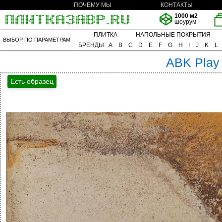
ПОЧЕМУ МЫ
КОНТАКТЫ
1000 м2
шоурум
ПЛИТКА
НАПОЛЬНЫЕ ПОКРЫТИЯ
ВЫБОР ПО ПАРАМЕТРАМ
БРЕНДЫ:
A
B
C
D
E
F
G
H
I
J
K
L
ABK
Play
Есть образец