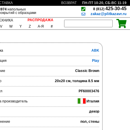
ПН-ПТ 10-20, СБ-ВС 11-19
СТАВКА
ВОЗВРАТ
425-30-45
8 (812)
4974
напольных
покрытий с образцами
zakaz@plitkazavr.ru
РАСПРОДАЖА
ЕХНИКА
V
W
Y
Z
А-Я
#
ка
ABK
кция
Play
ние
Classic Brown
р
20x20 см, толщина 8.5 мм
ул
PF60003476
а производитель
Италия
декор
нение
пол, стены