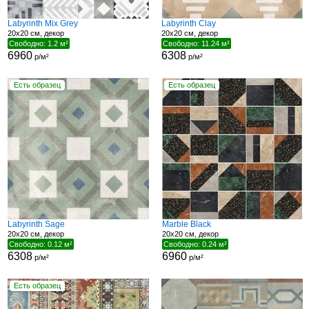
Labyrinth Mix Grey
Labyrinth Clay
20x20 см, декор
20x20 см, декор
Свободно: 1.2 м²
Свободно: 11.24 м²
6960
6308
р/м²
р/м²
Есть образец
Есть образец
Labyrinth Sage
Marble Black
20x20 см, декор
20x20 см, декор
Свободно: 0.12 м²
Свободно: 0.24 м²
6308
6960
р/м²
р/м²
Есть образец