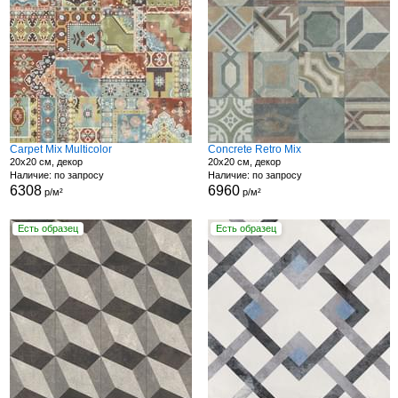
Carpet Mix Multicolor
Concrete Retro Mix
20x20 см, декор
20x20 см, декор
Наличие: по запросу
Наличие: по запросу
6308
6960
р/м²
р/м²
Есть образец
Есть образец