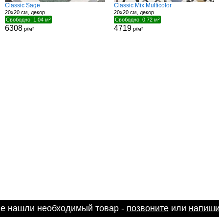
Classic Sage
Classic Mix Multicolor
20x20 см, декор
20x20 см, декор
Свободно: 1.04 м²
Свободно: 0.72 м²
6308
4719
р/м²
р/м²
не нашли необходимый товар -
позвоните
или
напиши