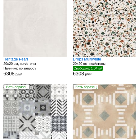
Heritage Pearl
Drops Multiwhite
20x20 см, пол/стены
20x20 см, пол/стены
Наличие: по запросу
Свободно: 1.04 м²
6308
6308
р/м²
р/м²
Есть образец
Есть образец