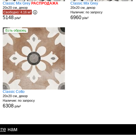
Classic Mix Grey
РАСПРОДАЖА
Classic Mix Grey
20x20 см, декор
20x20 см, декор
Свободно: 4.16 м²
Наличие: по запросу
5148
6960
р/м²
р/м²
Есть образец
Classic Cotto
20x20 см, декор
Наличие: по запросу
6308
р/м²
те
нам