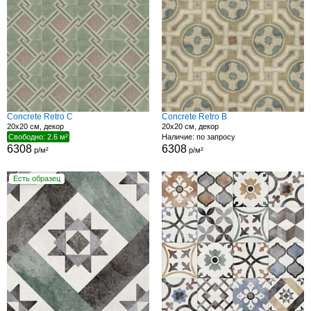
Concrete Retro C
Concrete Retro B
20x20 см, декор
20x20 см, декор
Свободно: 2.6 м²
Наличие: по запросу
6308
6308
р/м²
р/м²
Есть образец