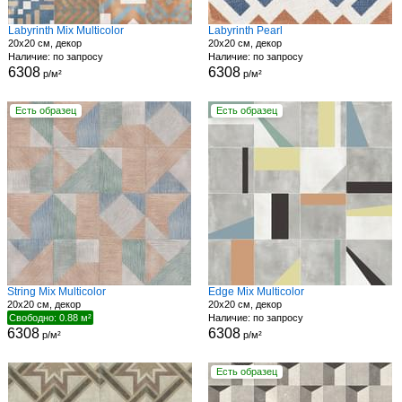
Labyrinth Mix Multicolor
Labyrinth Pearl
20x20 см, декор
20x20 см, декор
Наличие: по запросу
Наличие: по запросу
6308
6308
р/м²
р/м²
Есть образец
Есть образец
String Mix Multicolor
Edge Mix Multicolor
20x20 см, декор
20x20 см, декор
Свободно: 0.88 м²
Наличие: по запросу
6308
6308
р/м²
р/м²
Есть образец