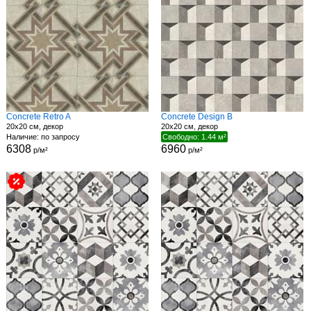
Concrete Retro A
Concrete Design B
20x20 см, декор
20x20 см, декор
Наличие: по запросу
Свободно: 1.44 м²
6308
6960
р/м²
р/м²