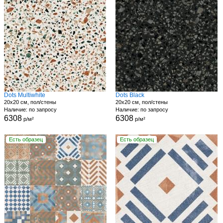
Dots Multiwhite
Dots Black
20x20 см, пол/стены
20x20 см, пол/стены
Наличие: по запросу
Наличие: по запросу
6308
6308
р/м²
р/м²
Есть образец
Есть образец