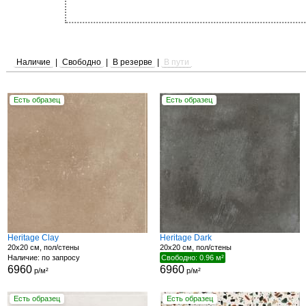
Наличие
|
Свободно
|
В резерве
|
В пути
Есть образец
Есть образец
Heritage Clay
Heritage Dark
20x20 см, пол/стены
20x20 см, пол/стены
Наличие: по запросу
Свободно: 0.96 м²
6960
6960
р/м²
р/м²
Есть образец
Есть образец