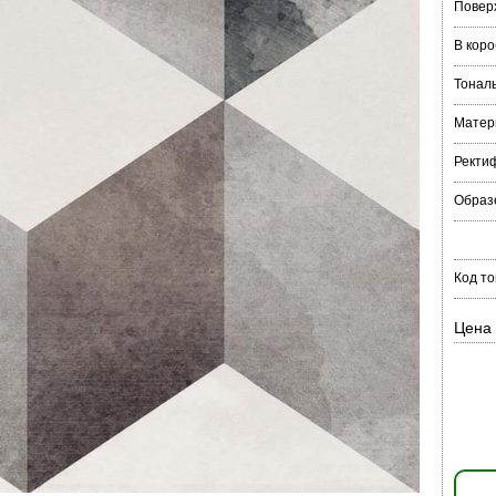
Повер
В коро
Тонал
Матер
Ректи
Образ
Код то
Цена 