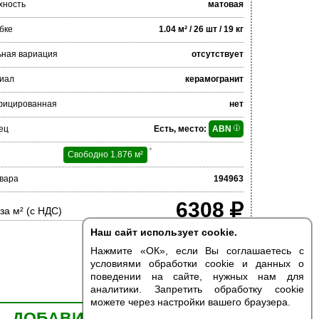
хность
матовая
бке
1.04 м² / 26 шт / 19 кг
ьная вариация
отсутствует
иал
керамогранит
фицированная
нет
ец
Есть, место:
ABN
*
Свободно 1.876 м²
вара
194963
6308
за м² (с НДС)
Наш сайт использует cookie.
Нажмите «ОК», если Вы соглашаетесь с
условиями обработки cookie и данных о
поведении на сайте, нужных нам для
аналитики. Запретить обработку cookie
можете через настройки вашего браузера.
ДОБАВИТЬ В КОРЗИНУ