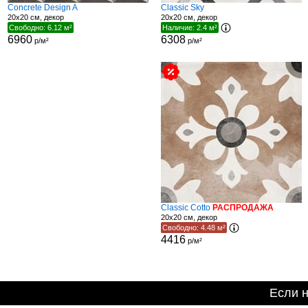
Concrete Design A
Classic Sky
20x20 см, декор
20x20 см, декор
Свободно: 6.12 м²
Наличие: 2.4 м²
6960
6308
р/м²
р/м²
Classic Cotto
РАСПРОДАЖА
20x20 см, декор
Свободно: 4.48 м²
4416
р/м²
Если 