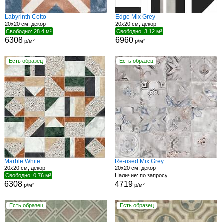
Labyrinth Cotto
Edge Mix Grey
20x20 см, декор
20x20 см, декор
Свободно: 28.4 м²
Свободно: 3.12 м²
6308
6960
р/м²
р/м²
Есть образец
Есть образец
Marble White
Re-used Mix Grey
20x20 см, декор
20x20 см, декор
Свободно: 0.76 м²
Наличие: по запросу
6308
4719
р/м²
р/м²
Есть образец
Есть образец