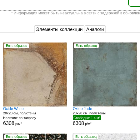
* Информация может быть неактуальна в связи с задержкой в обновлен
Элементы коллекции
Аналоги
Есть образец
Есть образец
Oxide White
Oxide Jade
20x20 см, пол/стены
20x20 см, пол/стены
Наличие: по запросу
Свободно: 1.4 м²
6308
6308
р/м²
р/м²
Есть образец
Есть образец