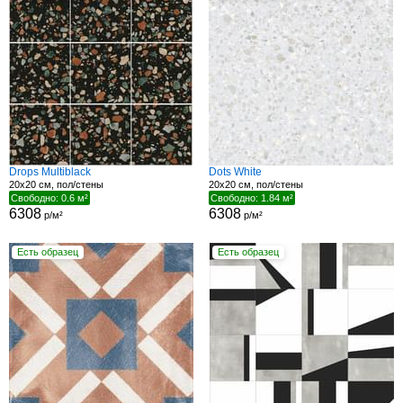
Drops Multiblack
Dots White
20x20 см, пол/стены
20x20 см, пол/стены
Свободно: 0.6 м²
Свободно: 1.84 м²
6308
6308
р/м²
р/м²
Есть образец
Есть образец