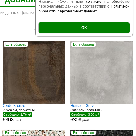
Нажимая «ОК», я даю
согласие
на обработку
персональных данных в соответствии с
Политикой
обработки персональных данных
.
ии данных. Цена из наличия может отличаться от указанной.
|
|
Есть образец
Поверхность
ОК
Размер
Есть образец
Есть образец
Oxide Bronze
Heritage Grey
20x20 см, пол/стены
20x20 см, пол/стены
Свободно: 1.76 м²
Свободно: 3.08 м²
6308
6308
р/м²
р/м²
Есть образец
Есть образец