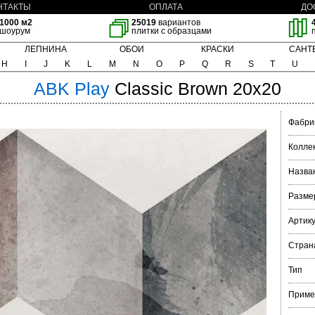
НТАКТЫ
ОПЛАТА
ДО
1000 м2
25019
вариантов
шоурум
плитки с образцами
ЛЕПНИНА
ОБОИ
КРАСКИ
САНТ
H
I
J
K
L
M
N
O
P
Q
R
S
T
U
ABK
Play
Classic Brown 20x20
Фабри
Колле
Назва
Разме
Артик
Стран
Тип
Приме