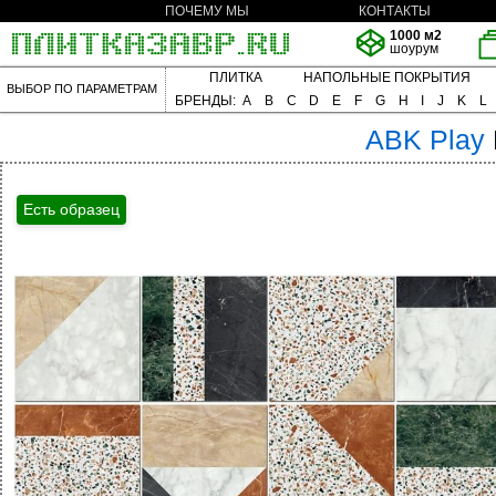
ПОЧЕМУ МЫ
КОНТАКТЫ
1000 м2
шоурум
ПЛИТКА
НАПОЛЬНЫЕ ПОКРЫТИЯ
ВЫБОР ПО ПАРАМЕТРАМ
БРЕНДЫ:
A
B
C
D
E
F
G
H
I
J
K
L
ABK
Play
Есть образец