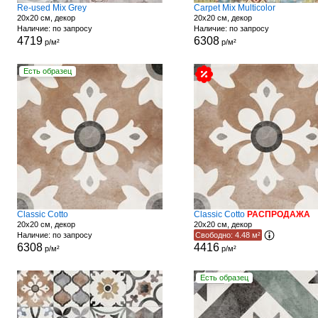
Re-used Mix Grey
Carpet Mix Multicolor
20x20 см, декор
20x20 см, декор
Наличие: по запросу
Наличие: по запросу
4719
6308
р/м²
р/м²
Есть образец
Classic Cotto
Classic Cotto
РАСПРОДАЖА
20x20 см, декор
20x20 см, декор
Наличие: по запросу
Свободно: 4.48 м²
6308
4416
р/м²
р/м²
Есть образец