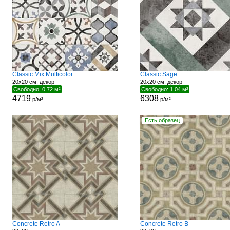
Classic Mix Multicolor
Classic Sage
20x20 см, декор
20x20 см, декор
Свободно: 0.72 м²
Свободно: 1.04 м²
4719
6308
р/м²
р/м²
Есть образец
Concrete Retro A
Concrete Retro B