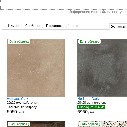
* Информация может быть неактуальн
Наличие
|
Свободно
|
В резерве
|
В пути
Элемен
Есть образец
Есть образец
Heritage Clay
Heritage Dark
20x20 см, пол/стены
20x20 см, пол/стены
Наличие: по запросу
Свободно: 0.96 м²
6960
6960
р/м²
р/м²
Есть образец
Есть образец