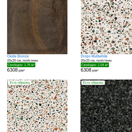
Oxide Bronze
Drops Multiwhite
20x20 см, пол/стены
20x20 см, пол/стены
Свободно: 1.76 м²
Свободно: 1.04 м²
6308
6308
р/м²
р/м²
Есть образец
Есть образец