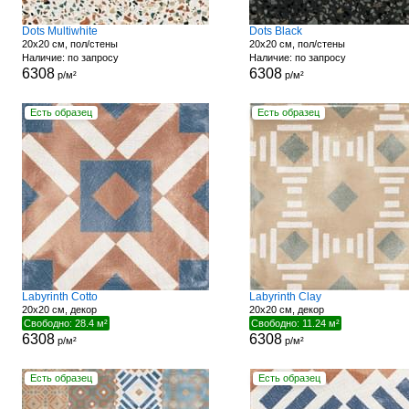
Dots Multiwhite
Dots Black
20x20 см, пол/стены
20x20 см, пол/стены
Наличие: по запросу
Наличие: по запросу
6308
6308
р/м²
р/м²
Есть образец
Есть образец
Labyrinth Cotto
Labyrinth Clay
20x20 см, декор
20x20 см, декор
Свободно: 28.4 м²
Свободно: 11.24 м²
6308
6308
р/м²
р/м²
Есть образец
Есть образец