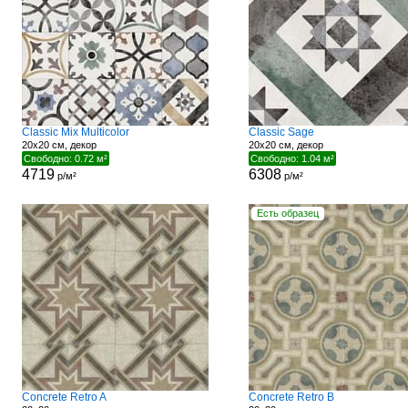
Classic Mix Multicolor
Classic Sage
20x20 см, декор
20x20 см, декор
Свободно: 0.72 м²
Свободно: 1.04 м²
4719
6308
р/м²
р/м²
Есть образец
Concrete Retro A
Concrete Retro B