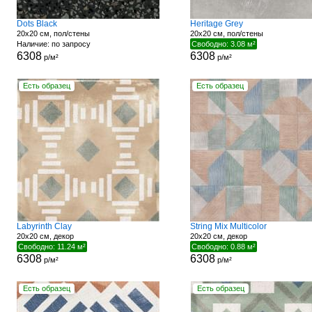
Dots Black
Heritage Grey
20x20 см, пол/стены
20x20 см, пол/стены
Наличие: по запросу
Свободно: 3.08 м²
6308
6308
р/м²
р/м²
Есть образец
Есть образец
Labyrinth Clay
String Mix Multicolor
20x20 см, декор
20x20 см, декор
Свободно: 11.24 м²
Свободно: 0.88 м²
6308
6308
р/м²
р/м²
Есть образец
Есть образец