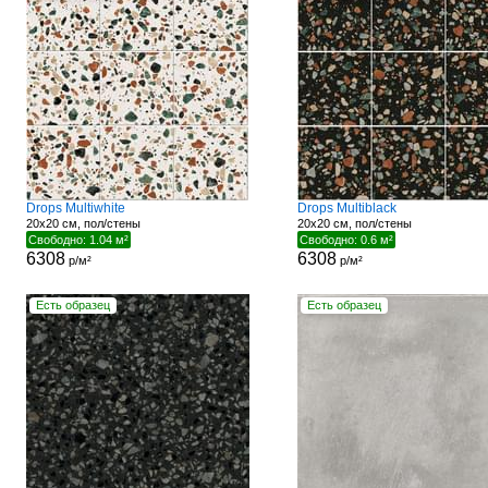
Drops Multiwhite
Drops Multiblack
20x20 см, пол/стены
20x20 см, пол/стены
Свободно: 1.04 м²
Свободно: 0.6 м²
6308
6308
р/м²
р/м²
Есть образец
Есть образец