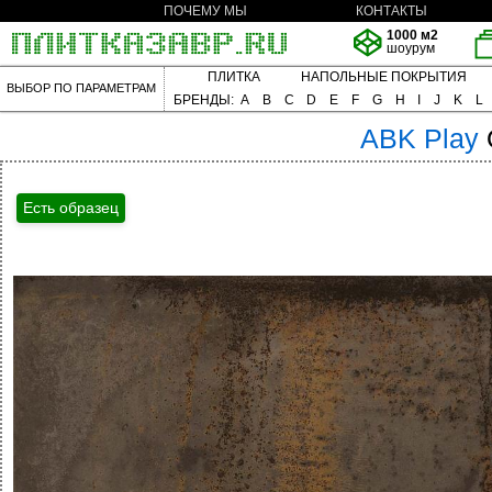
ПОЧЕМУ МЫ
КОНТАКТЫ
1000 м2
шоурум
ПЛИТКА
НАПОЛЬНЫЕ ПОКРЫТИЯ
ВЫБОР ПО ПАРАМЕТРАМ
БРЕНДЫ:
A
B
C
D
E
F
G
H
I
J
K
L
ABK
Play
Есть образец