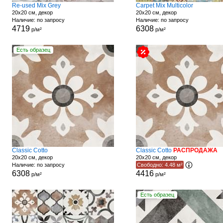
Re-used Mix Grey
Carpet Mix Multicolor
20x20 см, декор
20x20 см, декор
Наличие: по запросу
Наличие: по запросу
4719
6308
р/м²
р/м²
Есть образец
Classic Cotto
Classic Cotto
РАСПРОДАЖА
20x20 см, декор
20x20 см, декор
Наличие: по запросу
Свободно: 4.48 м²
6308
4416
р/м²
р/м²
Есть образец