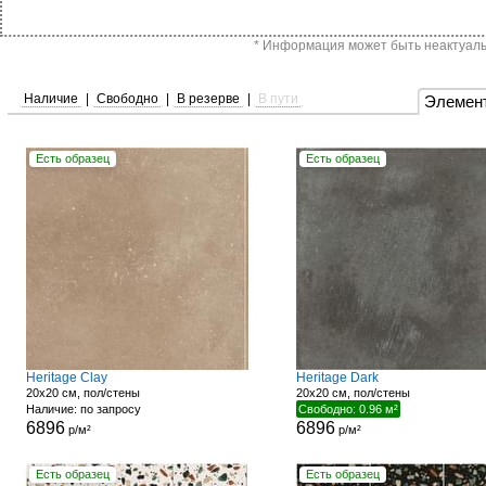
* Информация может быть неактуальн
Наличие
|
Свободно
|
В резерве
|
В пути
Элемен
Есть образец
Есть образец
Heritage Clay
Heritage Dark
20x20 см, пол/стены
20x20 см, пол/стены
Наличие: по запросу
Свободно: 0.96 м²
6896
6896
р/м²
р/м²
Есть образец
Есть образец