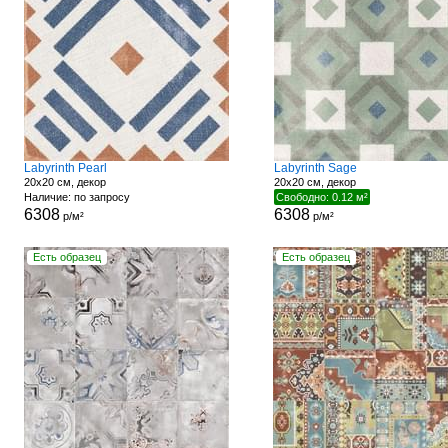
Labyrinth Pearl
Labyrinth Sage
20x20 см, декор
20x20 см, декор
Наличие: по запросу
Свободно: 0.12 м²
6308
6308
р/м²
р/м²
Есть образец
Есть образец