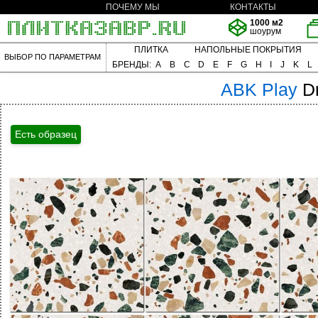
ПОЧЕМУ МЫ
КОНТАКТЫ
1000 м2
шоурум
ПЛИТКА
НАПОЛЬНЫЕ ПОКРЫТИЯ
ВЫБОР ПО ПАРАМЕТРАМ
БРЕНДЫ:
A
B
C
D
E
F
G
H
I
J
K
L
ABK
Play
D
Есть образец