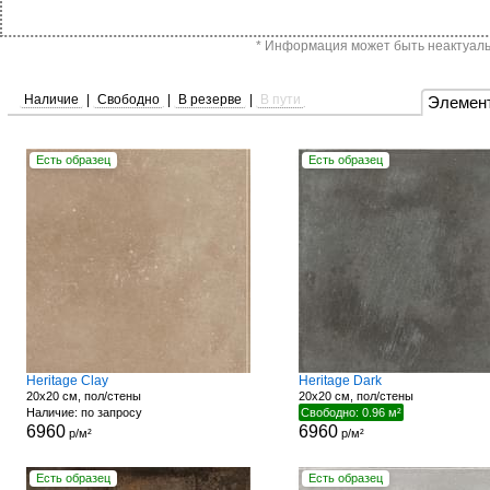
* Информация может быть неактуальн
Наличие
|
Свободно
|
В резерве
|
В пути
Элемен
Есть образец
Есть образец
Heritage Clay
Heritage Dark
20x20 см, пол/стены
20x20 см, пол/стены
Наличие: по запросу
Свободно: 0.96 м²
6960
6960
р/м²
р/м²
Есть образец
Есть образец