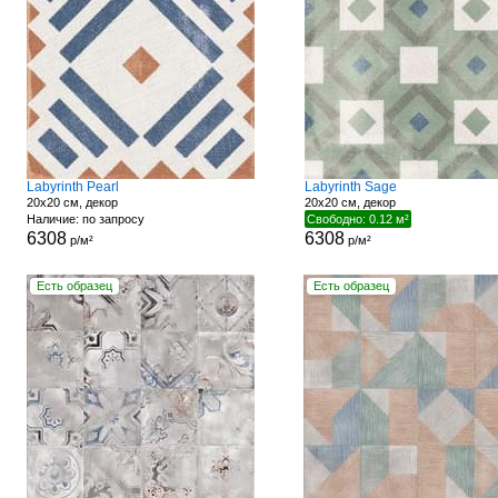
Labyrinth Pearl
Labyrinth Sage
20x20 см, декор
20x20 см, декор
Наличие: по запросу
Свободно: 0.12 м²
6308
6308
р/м²
р/м²
Есть образец
Есть образец