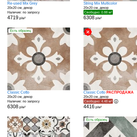
Re-used Mix Grey
String Mix Multicolor
20x20 см, декор
20x20 см, декор
Наличие: по запросу
Свободно: 0.88 м²
4719
6308
р/м²
р/м²
Есть образец
Classic Cotto
Classic Cotto
РАСПРОДАЖА
20x20 см, декор
20x20 см, декор
Наличие: по запросу
Свободно: 4.48 м²
6308
4416
р/м²
р/м²
Есть образец