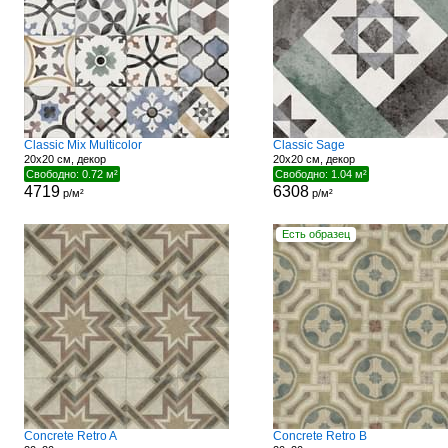
Classic Mix Multicolor
Classic Sage
20x20 см, декор
20x20 см, декор
Свободно: 0.72 м²
Свободно: 1.04 м²
4719
6308
р/м²
р/м²
Есть образец
Concrete Retro A
Concrete Retro B