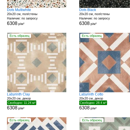
Dots Multiwhite
Dots Black
20x20 см, пол/стены
20x20 см, пол/стены
Наличие: по запросу
Наличие: по запросу
6308
6308
р/м²
р/м²
Есть образец
Есть образец
Labyrinth Clay
Labyrinth Cotto
20x20 см, декор
20x20 см, декор
Свободно: 11.24 м²
Свободно: 28.4 м²
6308
6308
р/м²
р/м²
Есть образец
Есть образец