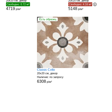
20x20 см, декор
20x20 см, декор
Свободно: 0.72 м²
Свободно: 4.16 м²
4719
5148
р/м²
р/м²
Есть образец
Classic Cotto
20x20 см, декор
Наличие: по запросу
6308
р/м²