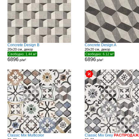
Concrete Design B
Concrete Design A
20x20 см, декор
20x20 см, декор
Свободно: 1.44 м²
Свободно: 6.12 м²
6896
6896
р/м²
р/м²
Classic Mix Multicolor
Classic Mix Grey
РАСПРОДАЖ