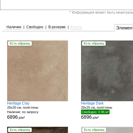
* Информация может быть неактуальн
Наличие
|
Свободно
|
В резерве
|
В пути
Элемен
Есть образец
Есть образец
Heritage Clay
Heritage Dark
20x20 см, пол/стены
20x20 см, пол/стены
Наличие: по запросу
Свободно: 0.96 м²
6896
6896
р/м²
р/м²
Есть образец
Есть образец