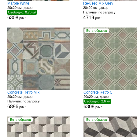
Marble White
Re-used Mix Grey
20x20 см, декор
20x20 см, декор
Свободно: 0.76 м²
Наличие: по запросу
6308
4719
р/м²
р/м²
Есть образец
Concrete Retro Mix
Concrete Retro C
20x20 см, декор
20x20 см, декор
Наличие: по запросу
Свободно: 2.6 м²
6896
6308
р/м²
р/м²
Есть образец
Есть образец