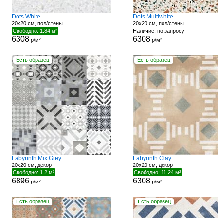
Dots White
Dots Multiwhite
20x20 см, пол/стены
20x20 см, пол/стены
Свободно: 1.84 м²
Наличие: по запросу
6308
6308
р/м²
р/м²
Есть образец
Есть образец
Labyrinth Mix Grey
Labyrinth Clay
20x20 см, декор
20x20 см, декор
Свободно: 1.2 м²
Свободно: 11.24 м²
6896
6308
р/м²
р/м²
Есть образец
Есть образец