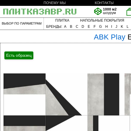
ПОЧЕМУ МЫ
КОНТАКТЫ
1000 м2
шоурум
ПЛИТКА
НАПОЛЬНЫЕ ПОКРЫТИЯ
ВЫБОР ПО ПАРАМЕТРАМ
БРЕНДЫ:
A
B
C
D
E
F
G
H
I
J
K
L
ABK
Play
Есть образец