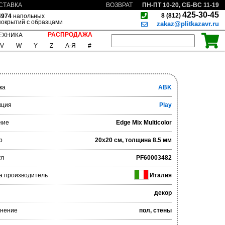
ПН-ПТ 10-20, СБ-ВС 11-19
СТАВКА
ВОЗВРАТ
425-30-45
8 (812)
4974
напольных
покрытий с образцами
zakaz@plitkazavr.ru
РАСПРОДАЖА
ЕХНИКА
V
W
Y
Z
А-Я
#
ка
ABK
кция
Play
ние
Edge Mix Multicolor
р
20x20 см, толщина 8.5 мм
ул
PF60003482
а производитель
Италия
декор
нение
пол, стены