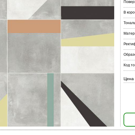
Повер
В коро
Тонал
Матер
Ректи
Образ
Код то
Цена 