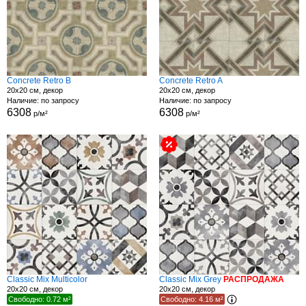
Concrete Retro B
Concrete Retro A
20x20 см, декор
20x20 см, декор
Наличие: по запросу
Наличие: по запросу
6308
6308
р/м²
р/м²
Classic Mix Multicolor
Classic Mix Grey
РАСПРОДАЖА
20x20 см, декор
20x20 см, декор
Свободно: 0.72 м²
Свободно: 4.16 м²