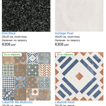
Dots Black
Heritage Pearl
20x20 см, пол/стены
20x20 см, пол/стены
Наличие: по запросу
Наличие: по запросу
6308
6308
р/м²
р/м²
Есть образец
Есть образец
Labyrinth Mix Multicolor
Labyrinth Pearl
20x20 см, декор
20x20 см, декор