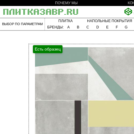
ПОЧЕМУ МЫ
КО
ПЛИТКА
НАПОЛЬНЫЕ ПОКРЫТИЯ
ВЫБОР ПО ПАРАМЕТРАМ
БРЕНДЫ:
A
B
C
D
E
F
G
Есть образец