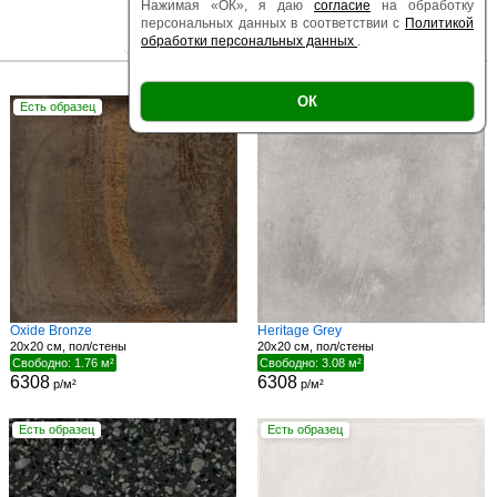
Нажимая «ОК», я даю
согласие
на обработку
персональных данных в соответствии с
Политикой
обработки персональных данных
.
|
|
Есть образец
Поверхность
Размер
ОК
Есть образец
Есть образец
Oxide Bronze
Heritage Grey
20x20 см, пол/стены
20x20 см, пол/стены
Свободно: 1.76 м²
Свободно: 3.08 м²
6308
6308
р/м²
р/м²
Есть образец
Есть образец