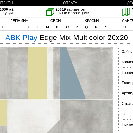
НТАКТЫ
ОПЛАТА
ДО
1000 м2
25019
вариантов
шоурум
плитки с образцами
ЛЕПНИНА
ОБОИ
КРАСКИ
САНТ
H
I
J
K
L
M
N
O
P
Q
R
S
T
U
ABK
Play
Edge Mix Multicolor 20x20
Фабри
Колле
Назва
Разме
Артик
Стран
Тип
Приме