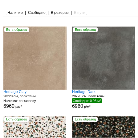
Наличие
|
Свободно
|
В резерве
|
В пути
Есть образец
Есть образец
Heritage Clay
Heritage Dark
20x20 см, пол/стены
20x20 см, пол/стены
Наличие: по запросу
Свободно: 0.96 м²
6960
6960
р/м²
р/м²
Есть образец
Есть образец