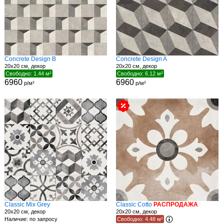
Concrete Design B
Concrete Design A
20x20 см, декор
20x20 см, декор
Свободно: 1.44 м²
Свободно: 6.12 м²
6960
6960
р/м²
р/м²
Classic Mix Grey
Classic Cotto
РАСПРОДАЖА
20x20 см, декор
20x20 см, декор
Наличие: по запросу
Свободно: 4.48 м²