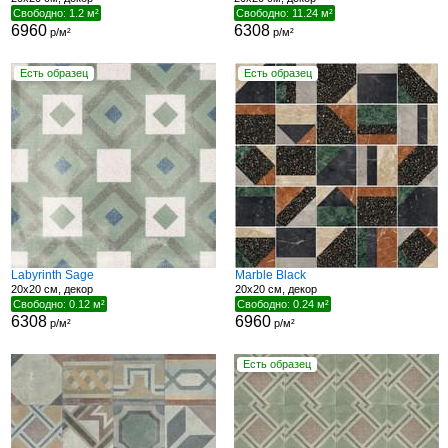
Свободно: 1.2 м²
Свободно: 11.24 м²
6960
6308
р/м²
р/м²
Есть образец
Есть образец
Labyrinth Sage
Marble Black
20x20 см, декор
20x20 см, декор
Свободно: 0.12 м²
Свободно: 0.24 м²
6308
6960
р/м²
р/м²
Есть образец