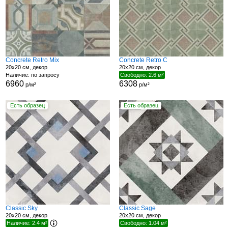
Concrete Retro Mix
Concrete Retro C
20x20 см, декор
20x20 см, декор
Наличие: по запросу
Свободно: 2.6 м²
6960
6308
р/м²
р/м²
Есть образец
Есть образец
Classic Sky
Classic Sage
20x20 см, декор
20x20 см, декор
Наличие: 2.4 м²
Свободно: 1.04 м²