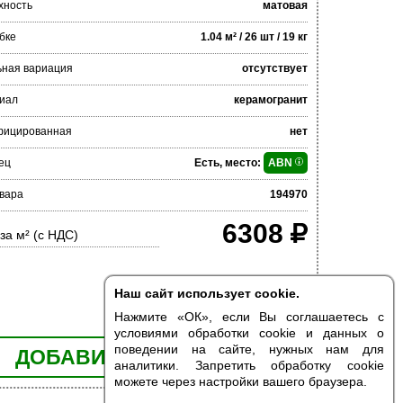
хность
матовая
бке
1.04 м² / 26 шт / 19 кг
ьная вариация
отсутствует
иал
керамогранит
фицированная
нет
ец
Есть, место:
ABN
вара
194970
6308
за м² (с НДС)
Наш сайт использует cookie.
Нажмите «ОК», если Вы соглашаетесь с
условиями обработки cookie и данных о
поведении на сайте, нужных нам для
ДОБАВИТЬ В КОРЗИНУ
аналитики. Запретить обработку cookie
можете через настройки вашего браузера.