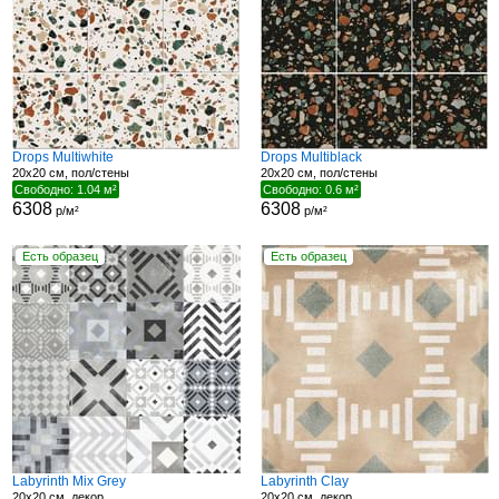
Drops Multiwhite
Drops Multiblack
20x20 см, пол/стены
20x20 см, пол/стены
Свободно: 1.04 м²
Свободно: 0.6 м²
6308
6308
р/м²
р/м²
Есть образец
Есть образец
Labyrinth Mix Grey
Labyrinth Clay
20x20 см, декор
20x20 см, декор