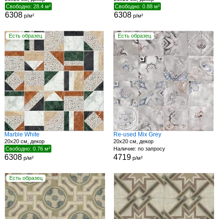
Свободно: 28.4 м²
Свободно: 0.88 м²
6308
6308
р/м²
р/м²
Есть образец
Есть образец
Marble White
Re-used Mix Grey
20x20 см, декор
20x20 см, декор
Свободно: 0.76 м²
Наличие: по запросу
6308
4719
р/м²
р/м²
Есть образец