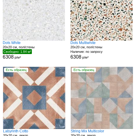
Dots White
Dots Multiwhite
20x20 см, пол/стены
20x20 см, пол/стены
Свободно: 1.84 м²
Наличие: по запросу
6308
6308
р/м²
р/м²
Есть образец
Есть образец
Labyrinth Cotto
String Mix Multicolor
20x20 см, декор
20x20 см, декор