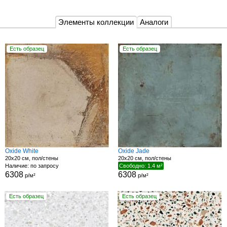
Элементы коллекции
Аналоги
Есть образец
Есть образец
Oxide White
Oxide Jade
20x20 см, пол/стены
20x20 см, пол/стены
Наличие: по запросу
Свободно: 1.4 м²
6308
6308
р/м²
р/м²
Есть образец
Есть образец