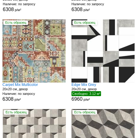
Наличие: по запросу
Наличие: по запросу
6308
6308
р/м²
р/м²
Есть образец
Есть образец
Carpet Mix Multicolor
Edge Mix Grey
20x20 см, декор
20x20 см, декор
Наличие: по запросу
Свободно: 3.12 м²
6308
6960
р/м²
р/м²
Есть образец
Есть образец