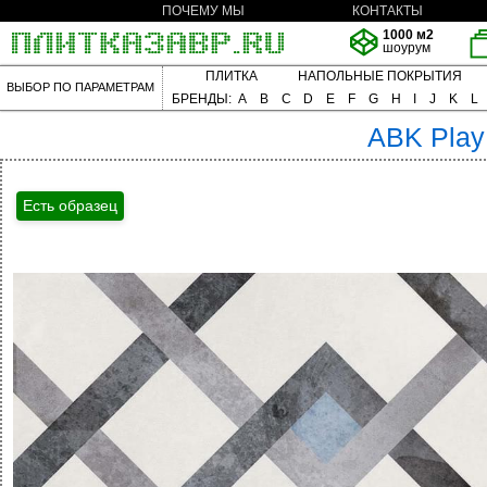
ПОЧЕМУ МЫ
КОНТАКТЫ
1000 м2
шоурум
ПЛИТКА
НАПОЛЬНЫЕ ПОКРЫТИЯ
ВЫБОР ПО ПАРАМЕТРАМ
БРЕНДЫ:
A
B
C
D
E
F
G
H
I
J
K
L
ABK
Play
Есть образец