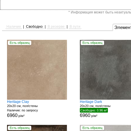
* Информация может быть неактуальн
Наличие
|
Свободно
|
В резерве
|
В пути
Элемен
Есть образец
Есть образец
Heritage Clay
Heritage Dark
20x20 см, пол/стены
20x20 см, пол/стены
Наличие: по запросу
Свободно: 0.96 м²
6960
6960
р/м²
р/м²
Есть образец
Есть образец