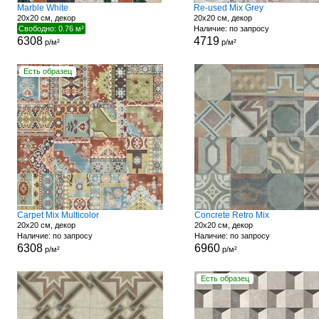
Marble White
Re-used Mix Grey
20x20 см, декор
20x20 см, декор
Свободно: 0.76 м²
Наличие: по запросу
6308
4719
р/м²
р/м²
Есть образец
Carpet Mix Multicolor
Concrete Retro Mix
20x20 см, декор
20x20 см, декор
Наличие: по запросу
Наличие: по запросу
6308
6960
р/м²
р/м²
Есть образец