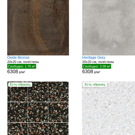
Oxide Bronze
Heritage Grey
20x20 см, пол/стены
20x20 см, пол/стены
Свободно: 1.76 м²
Свободно: 3.08 м²
6308
6308
р/м²
р/м²
Есть образец
Есть образец