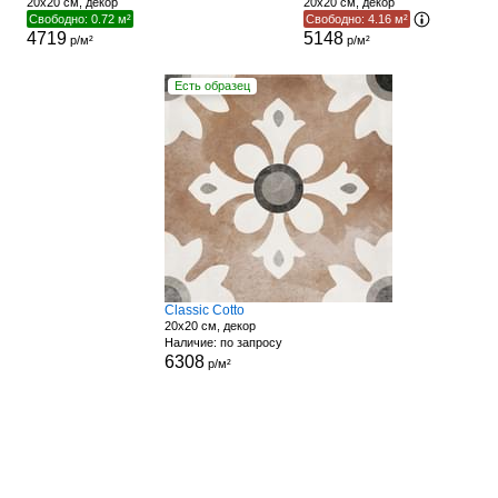
20x20 см, декор
20x20 см, декор
Свободно: 0.72 м²
Свободно: 4.16 м²
4719
5148
р/м²
р/м²
Есть образец
Classic Cotto
20x20 см, декор
Наличие: по запросу
6308
р/м²