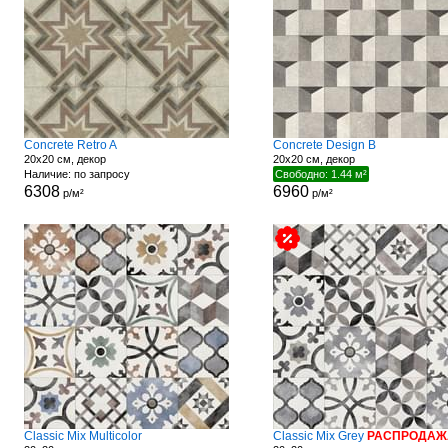
Concrete Retro A
Concrete Design B
20x20 см, декор
20x20 см, декор
Наличие: по запросу
Свободно: 1.44 м²
6308
6960
р/м²
р/м²
Classic Mix Multicolor
Classic Mix Grey
РАСПРОДАЖ