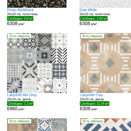
Drops Multiblack
Dots White
20x20 см, пол/стены
20x20 см, пол/стены
Свободно: 0.6 м²
Свободно: 1.84 м²
6308
6308
р/м²
р/м²
Есть образец
Есть образец
Labyrinth Mix Grey
Labyrinth Clay
20x20 см, декор
20x20 см, декор
Свободно: 1.2 м²
Свободно: 11.24 м²
6960
6308
р/м²
р/м²
Есть образец
Есть образец