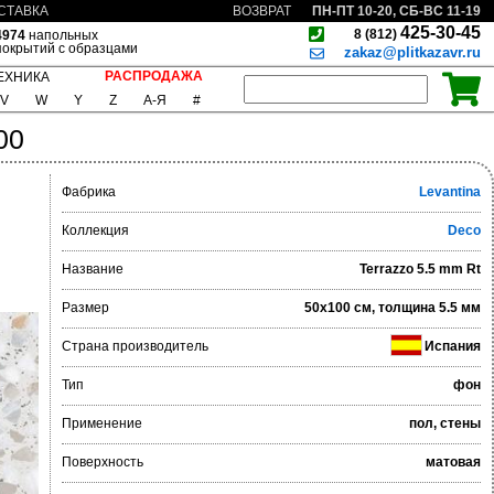
ПН-ПТ 10-20, СБ-ВС 11-19
СТАВКА
ВОЗВРАТ
425-30-45
8 (812)
4974
напольных
покрытий с образцами
zakaz@plitkazavr.ru
РАСПРОДАЖА
ЕХНИКА
V
W
Y
Z
А-Я
#
00
Фабрика
Levantina
Коллекция
Deco
Название
Terrazzo 5.5 mm Rt
Размер
50x100 см, толщина 5.5 мм
Страна производитель
Испания
Тип
фон
Применение
пол, стены
Поверхность
матовая