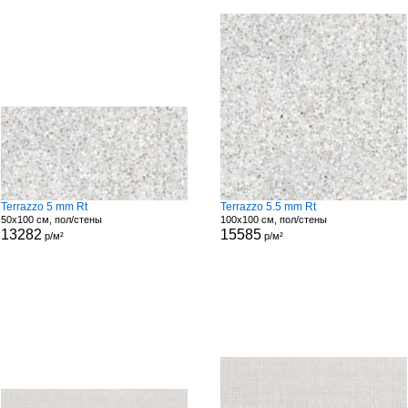
Terrazzo 5 mm Rt
Terrazzo 5.5 mm Rt
50x100 см, пол/стены
100x100 см, пол/стены
13282
15585
р/м²
р/м²