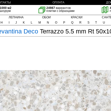
НТАКТЫ
ОПЛАТА
ДО
1000 м2
24987
вариантов
шоурум
плитки с образцами
ЛЕПНИНА
ОБОИ
КРАСКИ
САНТ
H
I
J
K
L
M
N
O
P
Q
R
S
T
U
evantina
Deco
Terrazzo 5.5 mm Rt 50x1