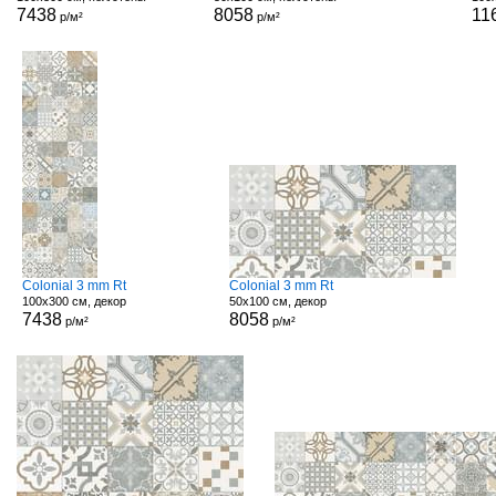
7438
8058
11
р/м²
р/м²
Colonial 3 mm Rt
Colonial 3 mm Rt
100x300 см, декор
50x100 см, декор
7438
8058
р/м²
р/м²