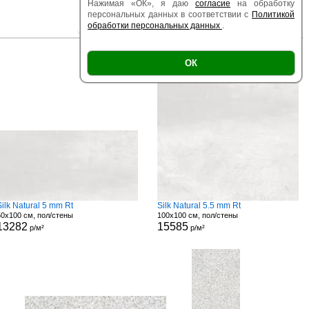
Нажимая «ОК», я даю
согласие
на обработку
персональных данных в соответствии с
Политикой
обработки персональных данных
.
|
|
Есть образец
Поверхность
Размер
ОК
Silk Natural 5 mm Rt
Silk Natural 5.5 mm Rt
50x100 см, пол/стены
100x100 см, пол/стены
13282
15585
р/м²
р/м²