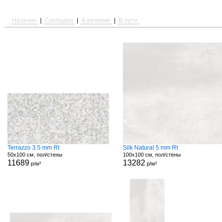
Наличие
|
Свободно
|
В резерве
|
В пути
Terrazzo 3.5 mm Rt
Silk Natural 5 mm Rt
50x100 см, пол/стены
100x100 см, пол/стены
11689
13282
р/м²
р/м²