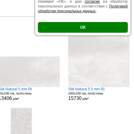
Нажимая «ОК», я даю
согласие
на обработку
персональных данных в соответствии с
Политикой
обработки персональных данных
.
|
|
Есть образец
Поверхность
Размер
ОК
Silk Natural 5 mm Rt
Silk Natural 5.5 mm Rt
50x100 см, пол/стены
100x100 см, пол/стены
13406
15730
р/м²
р/м²