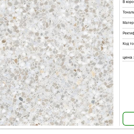
В коро
Тонал
Матер
Ректи
Код то
цена 