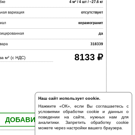
бке
4 м² / 4 шт / ~27.6 кг
ьная вариация
отсутствует
иал
керамогранит
фицированная
да
вара
318339
8133
за м² (с НДС)
Наш сайт использует cookie.
Нажмите «ОК», если Вы соглашаетесь с
условиями обработки cookie и данных о
поведении на сайте, нужных нам для
ДОБАВИТЬ В КОРЗИНУ
аналитики. Запретить обработку cookie
можете через настройки вашего браузера.