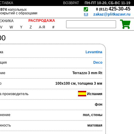
ПН-ПТ 10-20, СБ-ВС 11-19
СТАВКА
ВОЗВРАТ
425-30-45
8 (812)
4974
напольных
покрытий с образцами
zakaz@plitkazavr.ru
РАСПРОДАЖА
ЕХНИКА
V
W
Y
Z
А-Я
#
00
ка
Levantina
кция
Deco
ние
Terrazzo 3 mm Rt
р
100x100 см, толщина 3 мм
а производитель
Испания
фон
нение
пол, стены
хность
матовая