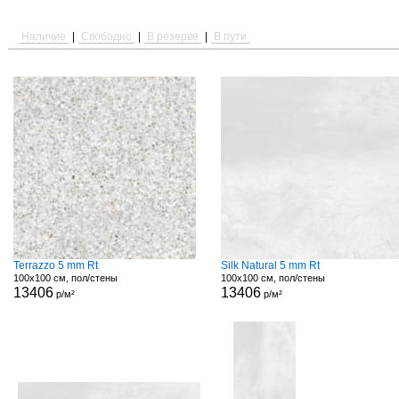
Наличие
|
Свободно
|
В резерве
|
В пути
Terrazzo 5 mm Rt
Silk Natural 5 mm Rt
100x100 см, пол/стены
100x100 см, пол/стены
13406
13406
р/м²
р/м²