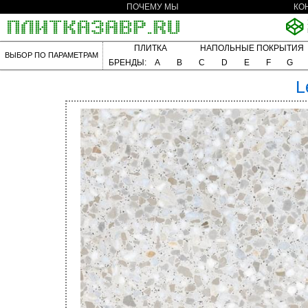
ПОЧЕМУ МЫ
КО
ПЛИТКА
НАПОЛЬНЫЕ ПОКРЫТИЯ
ВЫБОР ПО ПАРАМЕТРАМ
БРЕНДЫ:
A
B
C
D
E
F
G
L