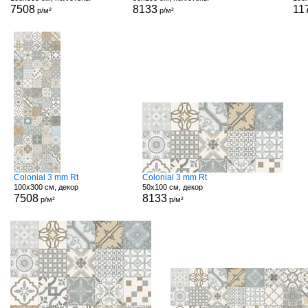
7508
8133
11
р/м²
р/м²
Colonial 3 mm Rt
Colonial 3 mm Rt
100x300 см, декор
50x100 см, декор
7508
8133
р/м²
р/м²