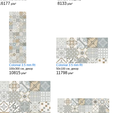
16177
8133
р/м²
р/м²
Colonial 3.5 mm Rt
Colonial 3.5 mm Rt
100x300 см, декор
50x100 см, декор
10815
11798
р/м²
р/м²