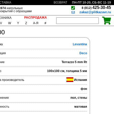
ПН-ПТ 10-20, СБ-ВС 11-19
СТАВКА
ВОЗВРАТ
425-30-45
8 (812)
4974
напольных
покрытий с образцами
zakaz@plitkazavr.ru
РАСПРОДАЖА
ЕХНИКА
V
W
Y
Z
А-Я
#
00
ка
Levantina
кция
Deco
ние
Terrazzo 5 mm Rt
р
100x100 см, толщина 5 мм
а производитель
Испания
фон
нение
пол, стены
хность
матовая