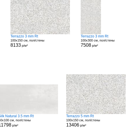
Terrazzo 3 mm Rt
Terrazzo 3 mm Rt
100x150 см, пол/стены
100x300 см, пол/стены
8133
7508
р/м²
р/м²
Silk Natural 3.5 mm Rt
Terrazzo 5 mm Rt
50x100 см, пол/стены
100x150 см, пол/стены
11798
13406
р/м²
р/м²