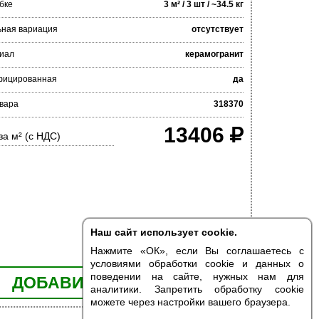
бке
3 м² / 3 шт / ~34.5 кг
ьная вариация
отсутствует
иал
керамогранит
фицированная
да
вара
318370
13406
за м² (с НДС)
Наш сайт использует cookie.
Нажмите «ОК», если Вы соглашаетесь с
условиями обработки cookie и данных о
поведении на сайте, нужных нам для
ДОБАВИТЬ В КОРЗИНУ
аналитики. Запретить обработку cookie
можете через настройки вашего браузера.