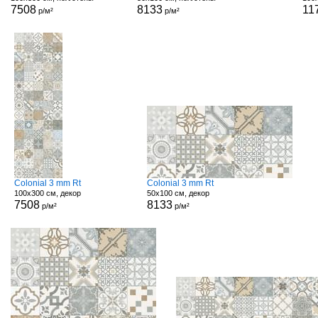
7508
8133
11
р/м²
р/м²
Colonial 3 mm Rt
Colonial 3 mm Rt
100x300 см, декор
50x100 см, декор
7508
8133
р/м²
р/м²