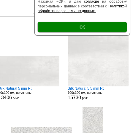
Нажимая «ОК», я даю
согласие
на обработку
персональных данных в соответствии с
Политикой
обработки персональных данных
.
|
|
Есть образец
Поверхность
Размер
ОК
Silk Natural 5 mm Rt
Silk Natural 5.5 mm Rt
50x100 см, пол/стены
100x100 см, пол/стены
13406
15730
р/м²
р/м²