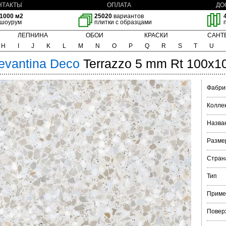
НТАКТЫ
ОПЛАТА
ДО
1000 м2
25020
вариантов
шоурум
плитки с образцами
ЛЕПНИНА
ОБОИ
КРАСКИ
САНТ
H
I
J
K
L
M
N
O
P
Q
R
S
T
U
evantina
Deco
Terrazzo 5 mm Rt 100x1
Фабри
Колле
Назва
Разме
Стран
Тип
Приме
Повер