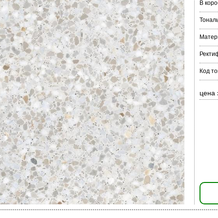
В коро
Тонал
Матер
Ректи
Код то
цена 