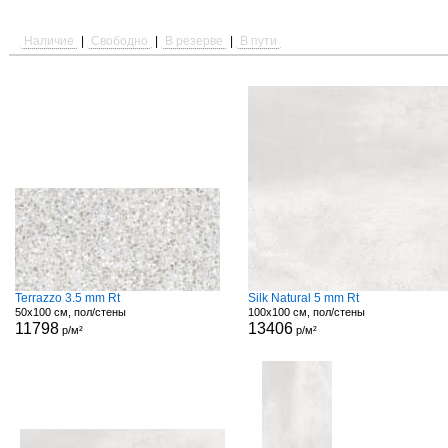
Наличие
|
Свободно
|
В резерве
|
В пути
Terrazzo 3.5 mm Rt
Silk Natural 5 mm Rt
50x100 см, пол/стены
100x100 см, пол/стены
11798
13406
р/м²
р/м²