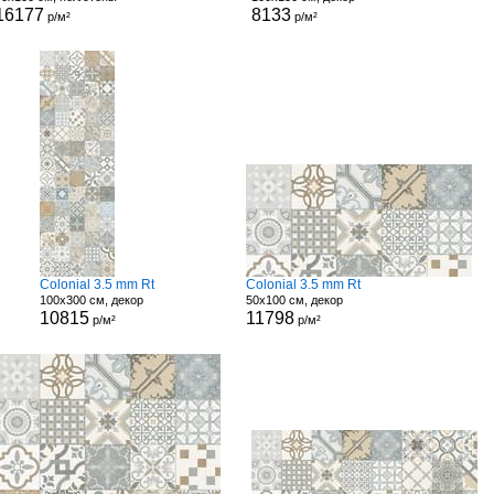
16177
8133
р/м²
р/м²
Colonial 3.5 mm Rt
Colonial 3.5 mm Rt
100x300 см, декор
50x100 см, декор
10815
11798
р/м²
р/м²