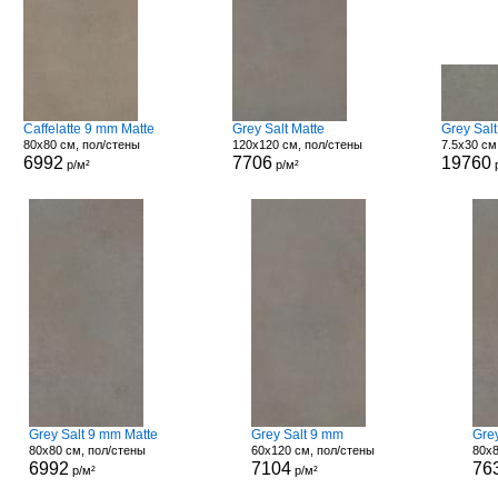
Caffelatte 9 mm Matte
Grey Salt Matte
Grey Salt
80x80 см, пол/стены
120x120 см, пол/стены
7.5x30 см
6992
7706
19760
р/м²
р/м²
Grey Salt 9 mm Matte
Grey Salt 9 mm
Grey
80x80 см, пол/стены
60x120 см, пол/стены
80x8
6992
7104
76
р/м²
р/м²