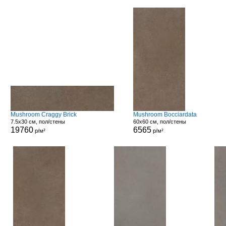
Mushroom Craggy Brick
Mushroom Bocciardata
7.5x30 см, пол/стены
60x60 см, пол/стены
19760
6565
р/м²
р/м²