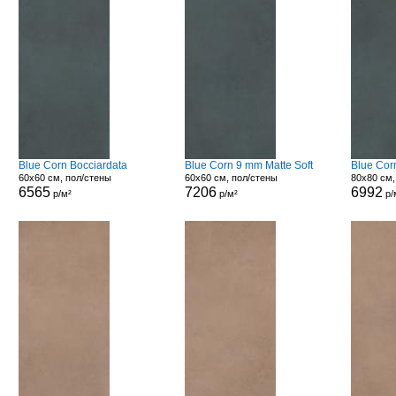
Blue Corn Bocciardata
Blue Corn 9 mm Matte Soft
Blue Cor
60x60 см, пол/стены
60x60 см, пол/стены
80x80 см,
6565
7206
6992
р/м²
р/м²
р/