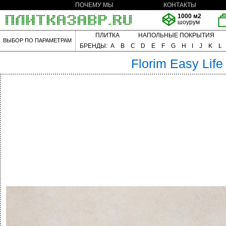
ПОЧЕМУ МЫ
КОНТАКТЫ
1000 м2
шоурум
ПЛИТКА
НАПОЛЬНЫЕ ПОКРЫТИЯ
ВЫБОР ПО ПАРАМЕТРАМ
БРЕНДЫ:
A
B
C
D
E
F
G
H
I
J
K
L
Florim
Easy Life