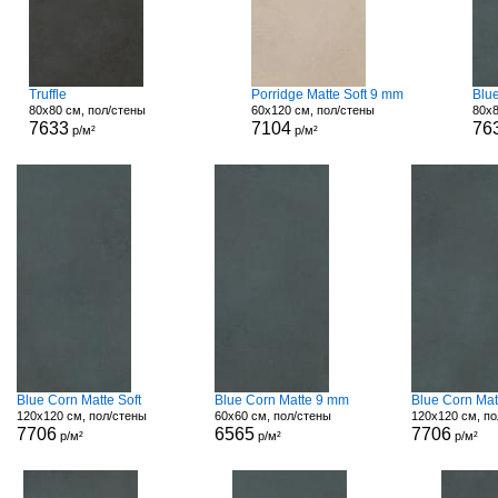
Truffle
Porridge Matte Soft 9 mm
Blu
80x80 см, пол/стены
60x120 см, пол/стены
80x8
7633
7104
76
р/м²
р/м²
Blue Corn Matte Soft
Blue Corn Matte 9 mm
Blue Corn Mat
120x120 см, пол/стены
60x60 см, пол/стены
120x120 см, по
7706
6565
7706
р/м²
р/м²
р/м²