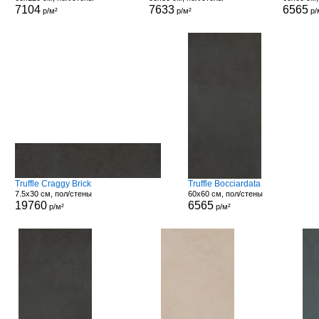
7104
7633
6565
р/м²
р/м²
р/
Truffle Craggy Brick
Truffle Bocciardata
7.5x30 см, пол/стены
60x60 см, пол/стены
19760
6565
р/м²
р/м²