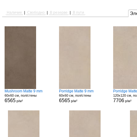
Наличие
|
Свободно
|
В резерве
|
В пути
Эл
Mushroom Matte 9 mm
Porridge Matte 9 mm
Porridge Matt
60x60 см, пол/стены
60x60 см, пол/стены
120x120 см, по
6565
6565
7706
р/м²
р/м²
р/м²