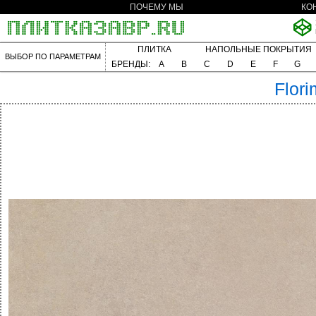
ПОЧЕМУ МЫ
КО
ПЛИТКА
НАПОЛЬНЫЕ ПОКРЫТИЯ
ВЫБОР ПО ПАРАМЕТРАМ
БРЕНДЫ:
A
B
C
D
E
F
G
Flori