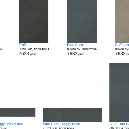
Truffle
Blue Corn
Caffelatt
ны
80x80 см, пол/стены
80x80 см, пол/стены
80x80 см
7633
7633
7633
р/м²
р/м²
р
ggy Brick 9 mm
Blue Corn Craggy Brick
Blue Corn B
стены
7.5x30 см, пол/стены
60x60 см, по