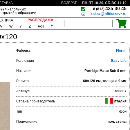
ПН-ПТ 10-20, СБ-ВС 11-19
СТАВКА
ВОЗВРАТ
425-30-45
8 (812)
4974
напольных
покрытий с образцами
zakaz@plitkazavr.ru
РАСПРОДАЖА
ЕХНИКА
V
W
Y
Z
А-Я
#
0x120
Фабрика
Florim
Коллекция
Easy Life
Название
Porridge Matte Soft 9 mm
Размер
60x120 см, толщина 9 мм
Артикул
780807
Страна производитель
Италия
Тип
фон
Применение
пол, стены