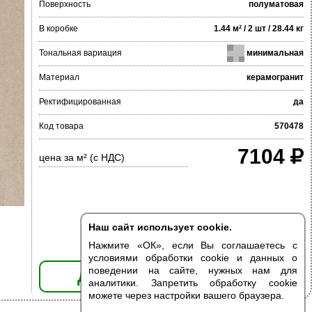
Поверхность
полуматовая
В коробке
1.44 м² / 2 шт / 28.44 кг
Тональная вариация
минимальная
Материал
керамогранит
Ректифицированная
да
Код товара
570478
7104
цена за м² (с НДС)
Наш сайт использует cookie.
Нажмите «ОК», если Вы соглашаетесь с
условиями обработки cookie и данных о
поведении на сайте, нужных нам для
ДОБАВИТЬ В КОРЗИНУ
аналитики. Запретить обработку cookie
можете через настройки вашего браузера.