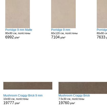
Porridge 9 mm Matte
Porridge 9 mm
Porridg
80x80 см, пол/стены
60x120 см, пол/стены
80x80 с
6992
7104
7633
р/м²
р/м²
р
Mushroom Craggy Brick 9 mm
Mushroom Craggy Brick
10x60 см, пол/стены
7.5x30 см, пол/стены
19777
19760
р/м²
р/м²