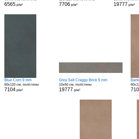
6565
7706
19777
р/м²
р/м²
р/м²
Blue Corn 9 mm
Grey Salt Craggy Brick 9 mm
Barl
60x120 см, пол/стены
10x60 см, пол/стены
60x1
7104
19777
71
р/м²
р/м²