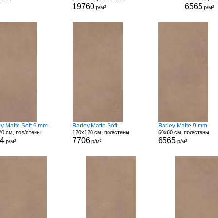
19760
6565
р/м²
р/м²
ey Matte Soft 9 mm
Barley Matte Soft
Barley Matte 9 mm
20 см, пол/стены
120x120 см, пол/стены
60x60 см, пол/стены
04
7706
6565
р/м²
р/м²
р/м²