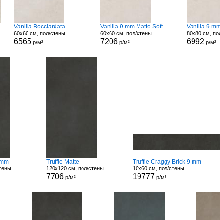
Vanilla Bocciardata
Vanilla 9 mm Matte Soft
Vanilla 9 m
60x60 см, пол/стены
60x60 см, пол/стены
80x80 см, по
6565
7206
6992
р/м²
р/м²
р/м²
9 mm
Truffle Matte
Truffle Craggy Brick 9 mm
стены
120x120 см, пол/стены
10x60 см, пол/стены
7706
19777
р/м²
р/м²