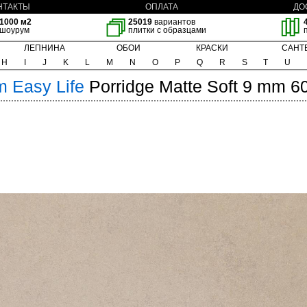
НТАКТЫ
ОПЛАТА
ДО
1000 м2
25019
вариантов
шоурум
плитки с образцами
ЛЕПНИНА
ОБОИ
КРАСКИ
САНТ
H
I
J
K
L
M
N
O
P
Q
R
S
T
U
m
Easy Life
Porridge Matte Soft 9 mm 6