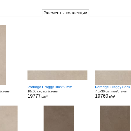
Элементы коллекции
Porridge Craggy Brick 9 mm
Porridge Craggy Brick
л/стены
10x60 см, пол/стены
7.5x30 см, пол/стены
19777
19760
р/м²
р/м²