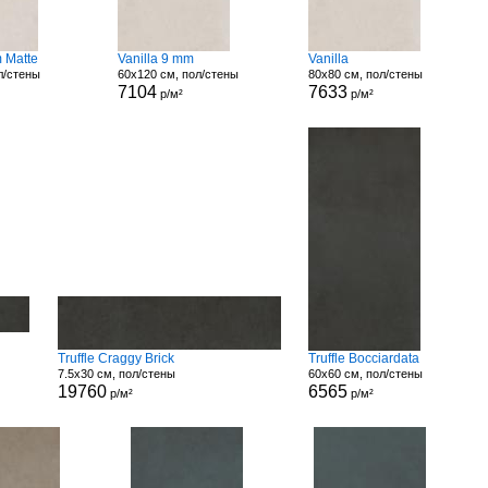
m Matte
Vanilla 9 mm
Vanilla
л/стены
60x120 см, пол/стены
80x80 см, пол/стены
7104
7633
р/м²
р/м²
Truffle Craggy Brick
Truffle Bocciardata
7.5x30 см, пол/стены
60x60 см, пол/стены
19760
6565
р/м²
р/м²