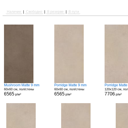
Наличие
|
Свободно
|
В резерве
|
В пути
Mushroom Matte 9 mm
Porridge Matte 9 mm
Porridge Matte
60x60 см, пол/стены
60x60 см, пол/стены
120x120 см, по
6565
6565
7706
р/м²
р/м²
р/м²