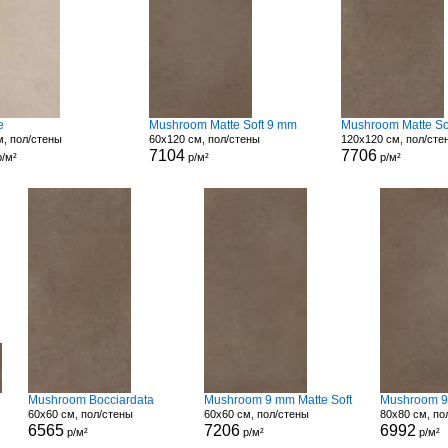
e
Mushroom Matte Soft 9 mm
Mushroom Matte So
м, пол/стены
60x120 см, пол/стены
120x120 см, пол/сте
7104
7706
/м²
р/м²
р/м²
Mushroom Bocciardata
Mushroom 9 mm Matte Soft
Mushroom 9
60x60 см, пол/стены
60x60 см, пол/стены
80x80 см, по
6565
7206
6992
р/м²
р/м²
р/м²