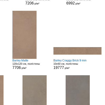
7206
6992
р/м²
р/м²
Barley Matte
Barley Craggy Brick 9 mm
120x120 см, пол/стены
10x60 см, пол/стены
7706
19777
р/м²
р/м²