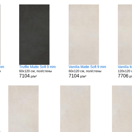
 mm
Truffle Matte Soft 9 mm
Vanilla Matte Soft 9 mm
Vanilla M
ы
60x120 см, пол/стены
60x120 см, пол/стены
120x120 
7104
7104
7706
р/м²
р/м²
р