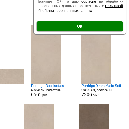
Нажимая «ОК», я даю
согласие
на обработку
персональных данных в соответствии с
Политикой
обработки персональных данных
.
|
|
Есть образец
Поверхность
Размер
ОК
Porridge Bocciardata
Porridge 9 mm Matte Soft
60x60 см, пол/стены
60x60 см, пол/стены
6565
7206
р/м²
р/м²