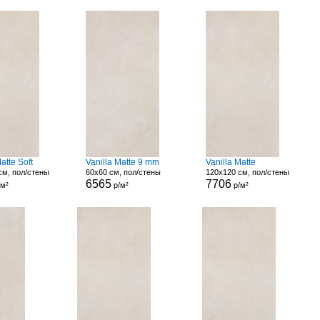
atte Soft
Vanilla Matte 9 mm
Vanilla Matte
см, пол/стены
60x60 см, пол/стены
120x120 см, пол/стены
6565
7706
/м²
р/м²
р/м²