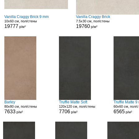
Vanilla Craggy Brick 9 mm
Vanilla Craggy Brick
10x60 см, пол/стены
7.5x30 см, пол/стены
19777
19760
р/м²
р/м²
Barley
Truffle Matte Soft
Truffle Matte 
80x80 см, пол/стены
120x120 см, пол/стены
60x60 см, пол/
7633
7706
6565
р/м²
р/м²
р/м²