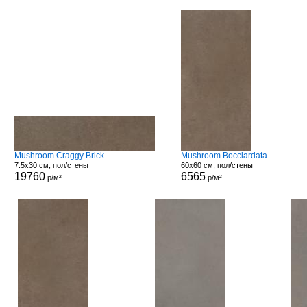
Mushroom Craggy Brick
Mushroom Bocciardata
7.5x30 см, пол/стены
60x60 см, пол/стены
19760
6565
р/м²
р/м²