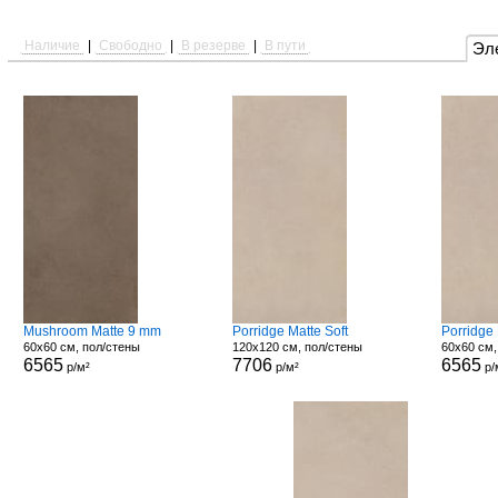
Наличие
|
Свободно
|
В резерве
|
В пути
Эл
Mushroom Matte 9 mm
Porridge Matte Soft
Porridge
60x60 см, пол/стены
120x120 см, пол/стены
60x60 см,
6565
7706
6565
р/м²
р/м²
р/