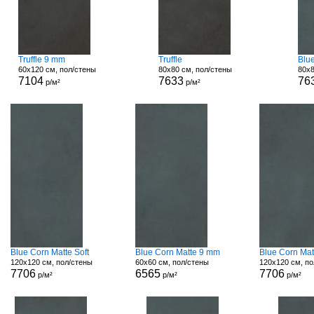
Truffle 9 mm
Truffle
Blu
60x120 см, пол/стены
80x80 см, пол/стены
80x8
7104
7633
76
р/м²
р/м²
Blue Corn Matte Soft
Blue Corn Matte 9 mm
Blue Corn Mat
120x120 см, пол/стены
60x60 см, пол/стены
120x120 см, по
7706
6565
7706
р/м²
р/м²
р/м²