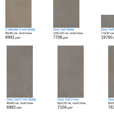
Caffelatte 9 mm Matte
Grey Salt Matte
Grey Salt
80x80 см, пол/стены
120x120 см, пол/стены
7.5x30 см
6992
7706
19760
р/м²
р/м²
Grey Salt 9 mm Matte
Grey Salt 9 mm
Grey
80x80 см, пол/стены
60x120 см, пол/стены
80x8
6992
7104
76
р/м²
р/м²