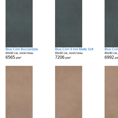
Blue Corn Bocciardata
Blue Corn 9 mm Matte Soft
Blue Cor
60x60 см, пол/стены
60x60 см, пол/стены
80x80 см,
6565
7206
6992
р/м²
р/м²
р/