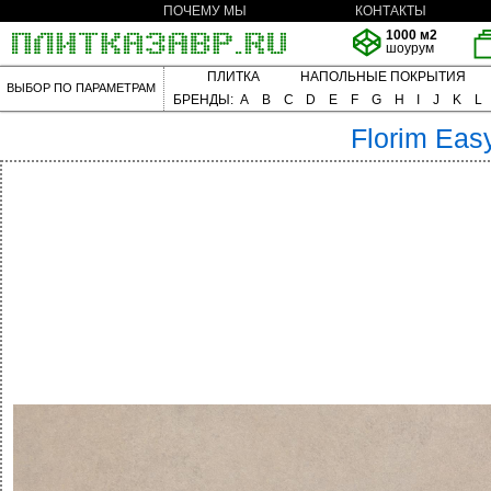
ПОЧЕМУ МЫ
КОНТАКТЫ
1000 м2
шоурум
ПЛИТКА
НАПОЛЬНЫЕ ПОКРЫТИЯ
ВЫБОР ПО ПАРАМЕТРАМ
БРЕНДЫ:
A
B
C
D
E
F
G
H
I
J
K
L
Florim
Easy