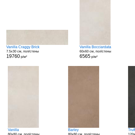
Vanilla Craggy Brick
Vanilla Bocciardata
7.5x30 см, пол/стены
60x60 см, пол/стены
19760
6565
р/м²
р/м²
Vanilla
Barley
Truf
80x80 см, пол/стены
80x80 см, пол/стены
120x