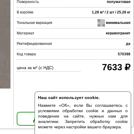
Поверхность
полуматовая
В коробке
1.28 м² / 2 шт / 25.28 кг
Тональная вариация
минимальная
Материал
керамогранит
Ректифицированная
да
Код товара
570398
7633
цена за м² (с НДС)
Наш сайт использует cookie.
Нажмите «ОК», если Вы соглашаетесь с
условиями обработки cookie и данных о
поведении на сайте, нужных нам для
ДОБАВИТЬ В КОРЗИНУ
аналитики. Запретить обработку cookie
можете через настройки вашего браузера.