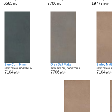
6565
7706
19777
р/м²
р/м²
р/м²
Blue Corn 9 mm
Grey Salt Matte
Barley Mat
60x120 см, пол/стены
120x120 см, пол/стены
60x120 см, 
7104
7706
7104
р/м²
р/м²
р/м²