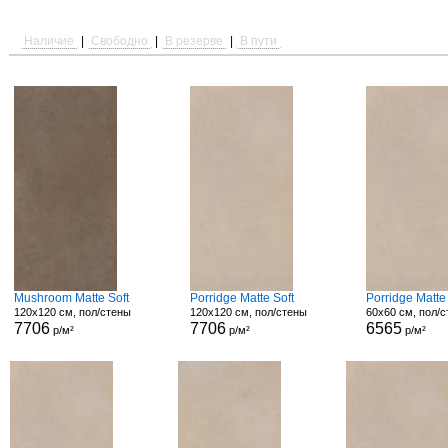
Наличие
|
Свободно
|
В резерве
|
В пути
Mushroom Matte Soft
Porridge Matte Soft
Porridge Matt
120x120 см, пол/стены
120x120 см, пол/стены
60x60 см, пол/
7706
7706
6565
р/м²
р/м²
р/м²