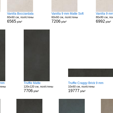
Vanilla Bocciardata
Vanilla 9 mm Matte Soft
Vanilla 9 m
60x60 см, пол/стены
60x60 см, пол/стены
80x80 см, по
6565
7206
6992
р/м²
р/м²
р/м²
9 mm
Truffle Matte
Truffle Craggy Brick 9 mm
стены
120x120 см, пол/стены
10x60 см, пол/стены
7706
19777
р/м²
р/м²