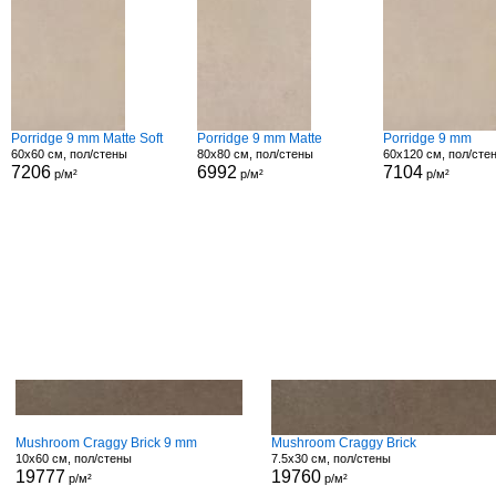
Porridge 9 mm Matte Soft
Porridge 9 mm Matte
Porridge 9 mm
60x60 см, пол/стены
80x80 см, пол/стены
60x120 см, пол/сте
7206
6992
7104
р/м²
р/м²
р/м²
Mushroom Craggy Brick 9 mm
Mushroom Craggy Brick
10x60 см, пол/стены
7.5x30 см, пол/стены
19777
19760
р/м²
р/м²