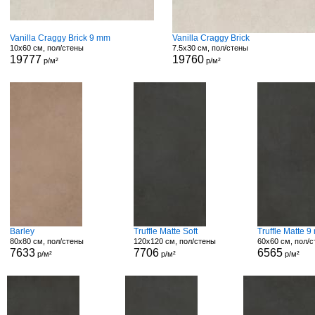
Vanilla Craggy Brick 9 mm
Vanilla Craggy Brick
10x60 см, пол/стены
7.5x30 см, пол/стены
19777
19760
р/м²
р/м²
Barley
Truffle Matte Soft
Truffle Matte 
80x80 см, пол/стены
120x120 см, пол/стены
60x60 см, пол/
7633
7706
6565
р/м²
р/м²
р/м²