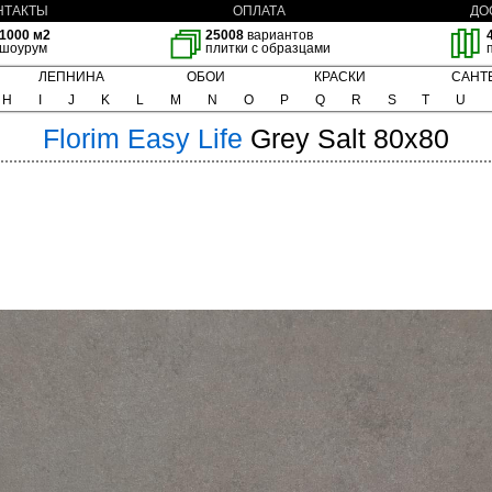
НТАКТЫ
ОПЛАТА
ДО
1000 м2
25008
вариантов
шоурум
плитки с образцами
ЛЕПНИНА
ОБОИ
КРАСКИ
САНТ
H
I
J
K
L
M
N
O
P
Q
R
S
T
U
Florim
Easy Life
Grey Salt 80x80