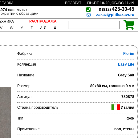
ПН-ПТ 10-20, СБ-ВС 11-19
СТАВКА
ВОЗВРАТ
425-30-45
8 (812)
4974
напольных
покрытий с образцами
zakaz@plitkazavr.ru
РАСПРОДАЖА
ЕХНИКА
V
W
Y
Z
А-Я
#
Фабрика
Florim
Коллекция
Easy Life
Название
Grey Salt
Размер
80x80 см, толщина 9 мм
Артикул
780878
Страна производитель
Италия
Тип
фон
Применение
пол, стены