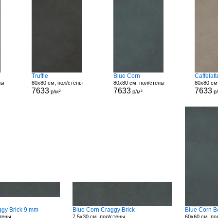
Truffle
Blue Corn
Caffelatt
ны
80x80 см, пол/стены
80x80 см, пол/стены
80x80 см
7633
7633
7633
р/м²
р/м²
р
ggy Brick 9 mm
Blue Corn Craggy Brick
Blue Corn B
стены
7.5x30 см, пол/стены
60x60 см, по