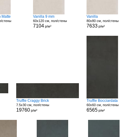
m Matte
Vanilla 9 mm
Vanilla
л/стены
60x120 см, пол/стены
80x80 см, пол/стены
7104
7633
р/м²
р/м²
Truffle Craggy Brick
Truffle Bocciardata
7.5x30 см, пол/стены
60x60 см, пол/стены
19760
6565
р/м²
р/м²