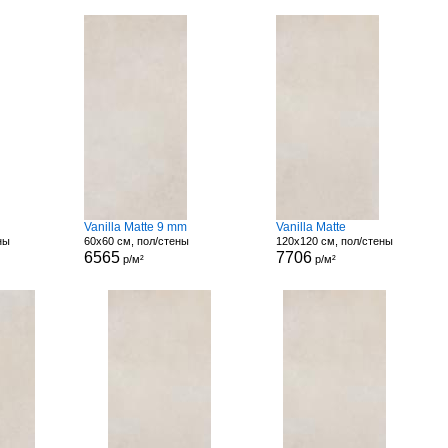
Vanilla Matte 9 mm
Vanilla Matte
ны
60x60 см, пол/стены
120x120 см, пол/стены
6565
7706
р/м²
р/м²