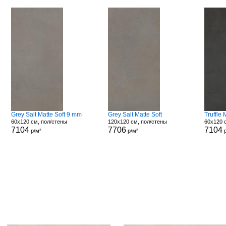
Grey Salt Matte Soft 9 mm
Grey Salt Matte Soft
Truffle
60x120 см, пол/стены
120x120 см, пол/стены
60x120 
7104
7706
7104
р/м²
р/м²
р