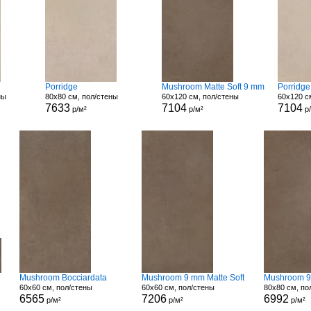
Porridge
Mushroom Matte Soft 9 mm
Porridge
ны
80x80 см, пол/стены
60x120 см, пол/стены
60x120 с
7633
7104
7104
р/м²
р/м²
р
Mushroom Bocciardata
Mushroom 9 mm Matte Soft
Mushroom 9
60x60 см, пол/стены
60x60 см, пол/стены
80x80 см, по
6565
7206
6992
р/м²
р/м²
р/м²