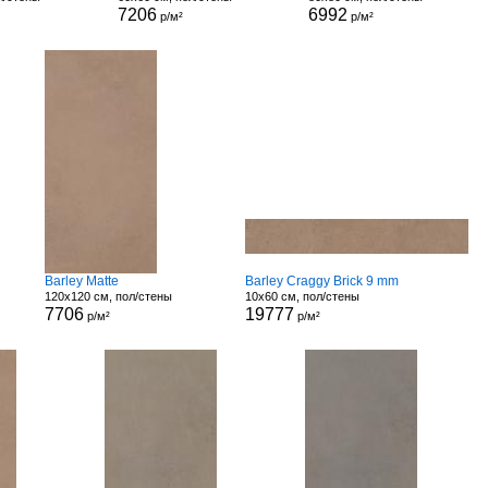
7206
6992
р/м²
р/м²
Barley Matte
Barley Craggy Brick 9 mm
120x120 см, пол/стены
10x60 см, пол/стены
7706
19777
р/м²
р/м²