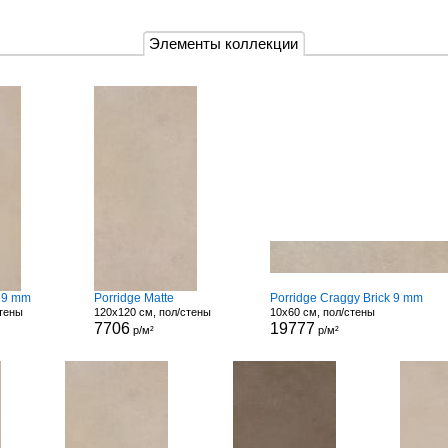
Элементы коллекции
e 9 mm
Porridge Matte
Porridge Craggy Brick 9 mm
стены
120x120 см, пол/стены
10x60 см, пол/стены
7706
19777
р/м²
р/м²