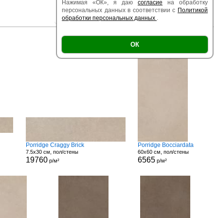
Нажимая «ОК», я даю
согласие
на обработку
персональных данных в соответствии с
Политикой
обработки персональных данных
.
|
|
Есть образец
Поверхность
Размер
ОК
Porridge Craggy Brick
Porridge Bocciardata
7.5x30 см, пол/стены
60x60 см, пол/стены
19760
6565
р/м²
р/м²