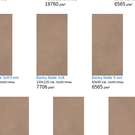
19760
6565
р/м²
р/м²
te Soft 9 mm
Barley Matte Soft
Barley Matte 9 mm
пол/стены
120x120 см, пол/стены
60x60 см, пол/стены
7706
6565
р/м²
р/м²