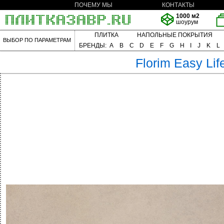
ПОЧЕМУ МЫ
КОНТАКТЫ
1000 м2
шоурум
ПЛИТКА
НАПОЛЬНЫЕ ПОКРЫТИЯ
ВЫБОР ПО ПАРАМЕТРАМ
БРЕНДЫ:
A
B
C
D
E
F
G
H
I
J
K
L
Florim
Easy Lif