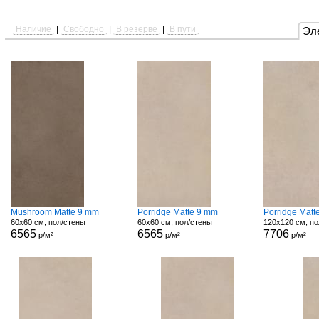
Наличие
|
Свободно
|
В резерве
|
В пути
Эл
Mushroom Matte 9 mm
Porridge Matte 9 mm
Porridge Matt
60x60 см, пол/стены
60x60 см, пол/стены
120x120 см, по
6565
6565
7706
р/м²
р/м²
р/м²