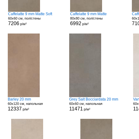
Caffelatte 9 mm Matte Soft
Caffelatte 9 mm Matte
Caff
60x60 см, пол/стены
80x80 см, пол/стены
60x1
7206
6992
71
р/м²
р/м²
Barley 20 mm
Grey Salt Bocciardata 20 mm
Van
60x120 см, напольная
60x60 см, напольная
60x
12337
11471
11
р/м²
р/м²