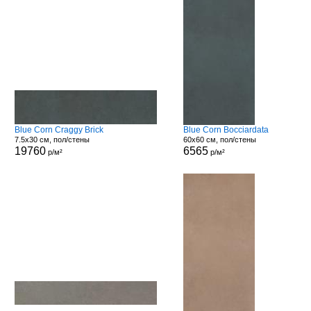
Blue Corn Craggy Brick
Blue Corn Bocciardata
7.5x30 см, пол/стены
60x60 см, пол/стены
19760
6565
р/м²
р/м²