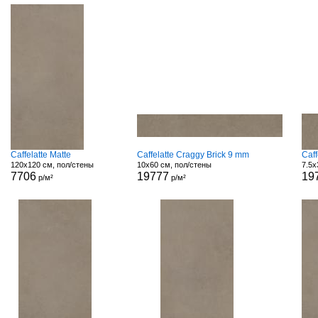
Caffelatte Matte
Caffelatte Craggy Brick 9 mm
Caff
120x120 см, пол/стены
10x60 см, пол/стены
7.5x
7706
19777
19
р/м²
р/м²