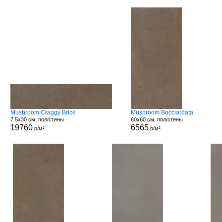
Mushroom Craggy Brick
Mushroom Bocciardata
7.5x30 см, пол/стены
60x60 см, пол/стены
19760
6565
р/м²
р/м²