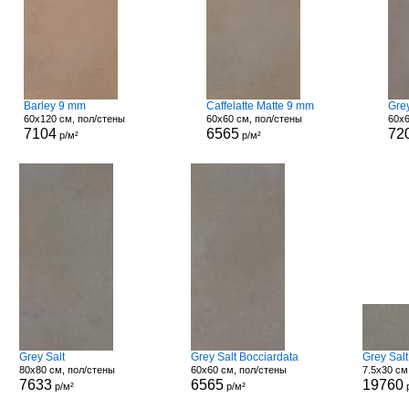
Barley 9 mm
Caffelatte Matte 9 mm
Grey
60x120 см, пол/стены
60x60 см, пол/стены
60x6
7104
6565
72
р/м²
р/м²
Grey Salt
Grey Salt Bocciardata
Grey Salt
80x80 см, пол/стены
60x60 см, пол/стены
7.5x30 см
7633
6565
19760
р/м²
р/м²