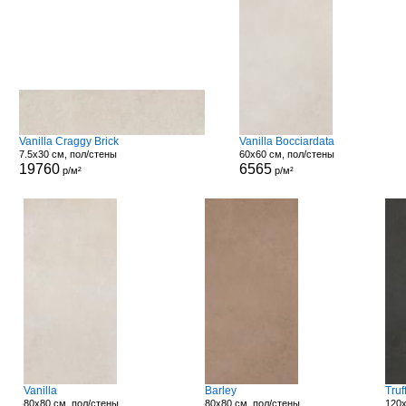
Vanilla Craggy Brick
Vanilla Bocciardata
7.5x30 см, пол/стены
60x60 см, пол/стены
19760
6565
р/м²
р/м²
Vanilla
Barley
Truf
80x80 см, пол/стены
80x80 см, пол/стены
120x