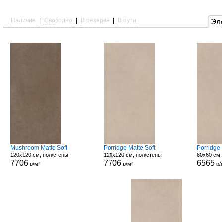
Наличие
|
Свободно
|
В резерве
|
В пути
Эл
Mushroom Matte Soft
Porridge Matte Soft
Porridge
120x120 см, пол/стены
120x120 см, пол/стены
60x60 см,
7706
7706
6565
р/м²
р/м²
р/