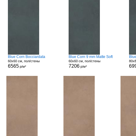
Blue Corn Bocciardata
Blue Corn 9 mm Matte Soft
Blu
60x60 см, пол/стены
60x60 см, пол/стены
80x8
6565
7206
69
р/м²
р/м²