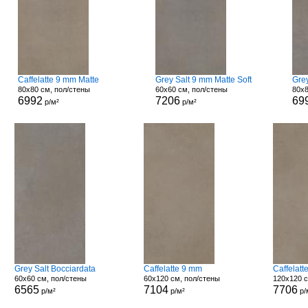
Caffelatte 9 mm Matte
Grey Salt 9 mm Matte Soft
Gre
80x80 см, пол/стены
60x60 см, пол/стены
80x8
6992
7206
69
р/м²
р/м²
Grey Salt Bocciardata
Caffelatte 9 mm
Caffelatt
60x60 см, пол/стены
60x120 см, пол/стены
120x120 с
6565
7104
7706
р/м²
р/м²
р/