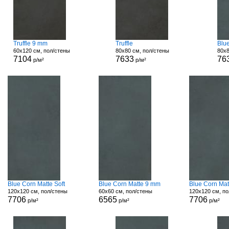
Truffle 9 mm
Truffle
Blu
60x120 см, пол/стены
80x80 см, пол/стены
80x8
7104
7633
76
р/м²
р/м²
Blue Corn Matte Soft
Blue Corn Matte 9 mm
Blue Corn Mat
120x120 см, пол/стены
60x60 см, пол/стены
120x120 см, по
7706
6565
7706
р/м²
р/м²
р/м²