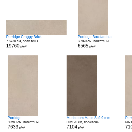
Porridge Craggy Brick
Porridge Bocciardata
7.5x30 см, пол/стены
60x60 см, пол/стены
19760
6565
р/м²
р/м²
Porridge
Mushroom Matte Soft 9 mm
Porr
80x80 см, пол/стены
60x120 см, пол/стены
60x1
7633
7104
71
р/м²
р/м²