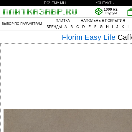
ПОЧЕМУ МЫ
КОНТАКТЫ
1000 м2
шоурум
ПЛИТКА
НАПОЛЬНЫЕ ПОКРЫТИЯ
ВЫБОР ПО ПАРАМЕТРАМ
БРЕНДЫ:
A
B
C
D
E
F
G
H
I
J
K
L
Florim
Easy Life
Caff