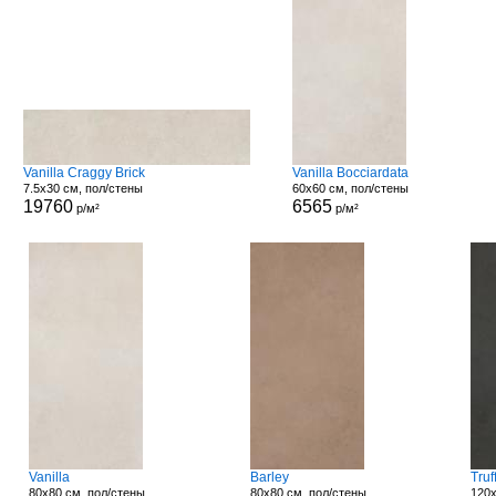
Vanilla Craggy Brick
Vanilla Bocciardata
7.5x30 см, пол/стены
60x60 см, пол/стены
19760
6565
р/м²
р/м²
Vanilla
Barley
Truf
80x80 см, пол/стены
80x80 см, пол/стены
120x