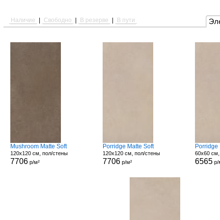
Наличие
|
Свободно
|
В резерве
|
В пути
Эл
Mushroom Matte Soft
Porridge Matte Soft
Porridge
120x120 см, пол/стены
120x120 см, пол/стены
60x60 см,
7706
7706
6565
р/м²
р/м²
р/