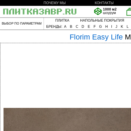
ПОЧЕМУ МЫ
КОНТАКТЫ
1000 м2
шоурум
ПЛИТКА
НАПОЛЬНЫЕ ПОКРЫТИЯ
ВЫБОР ПО ПАРАМЕТРАМ
БРЕНДЫ:
A
B
C
D
E
F
G
H
I
J
K
L
Florim
Easy Life
M