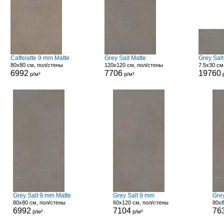
Caffelatte 9 mm Matte
Grey Salt Matte
Grey Salt
80x80 см, пол/стены
120x120 см, пол/стены
7.5x30 см
6992
7706
19760
р/м²
р/м²
Grey Salt 9 mm Matte
Grey Salt 9 mm
Grey
80x80 см, пол/стены
60x120 см, пол/стены
80x8
6992
7104
76
р/м²
р/м²