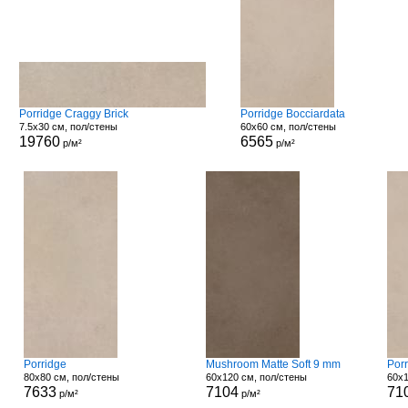
Porridge Craggy Brick
Porridge Bocciardata
7.5x30 см, пол/стены
60x60 см, пол/стены
19760
6565
р/м²
р/м²
Porridge
Mushroom Matte Soft 9 mm
Porr
80x80 см, пол/стены
60x120 см, пол/стены
60x1
7633
7104
71
р/м²
р/м²