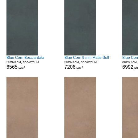
Blue Corn Bocciardata
Blue Corn 9 mm Matte Soft
Blue Cor
60x60 см, пол/стены
60x60 см, пол/стены
80x80 см,
6565
7206
6992
р/м²
р/м²
р/