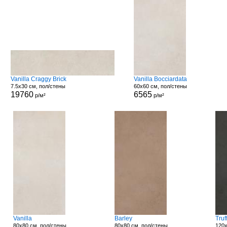
Vanilla Craggy Brick
Vanilla Bocciardata
7.5x30 см, пол/стены
60x60 см, пол/стены
19760
6565
р/м²
р/м²
Vanilla
Barley
Truf
80x80 см, пол/стены
80x80 см, пол/стены
120x