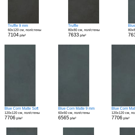
Truffle 9 mm
Truffle
Blu
60x120 см, пол/стены
80x80 см, пол/стены
80x8
7104
7633
76
р/м²
р/м²
Blue Corn Matte Soft
Blue Corn Matte 9 mm
Blue Corn Mat
120x120 см, пол/стены
60x60 см, пол/стены
120x120 см, по
7706
6565
7706
р/м²
р/м²
р/м²