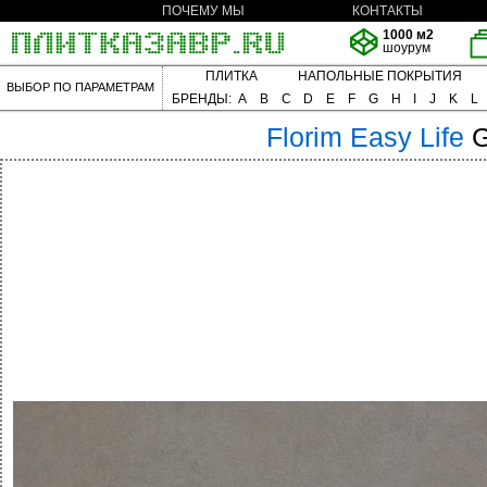
ПОЧЕМУ МЫ
КОНТАКТЫ
1000 м2
шоурум
ПЛИТКА
НАПОЛЬНЫЕ ПОКРЫТИЯ
ВЫБОР ПО ПАРАМЕТРАМ
БРЕНДЫ:
A
B
C
D
E
F
G
H
I
J
K
L
Florim
Easy Life
G