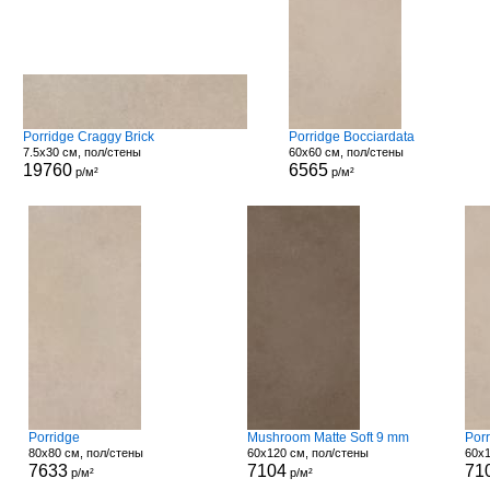
Porridge Craggy Brick
Porridge Bocciardata
7.5x30 см, пол/стены
60x60 см, пол/стены
19760
6565
р/м²
р/м²
Porridge
Mushroom Matte Soft 9 mm
Porr
80x80 см, пол/стены
60x120 см, пол/стены
60x1
7633
7104
71
р/м²
р/м²