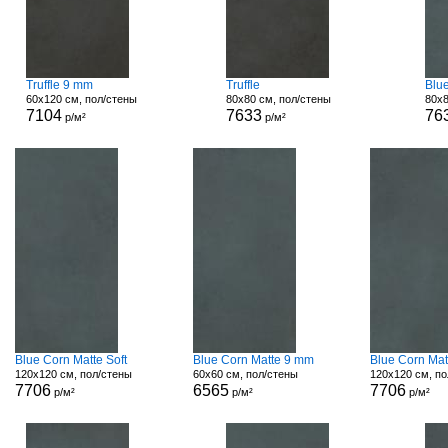
Truffle 9 mm
Truffle
Blu
60x120 см, пол/стены
80x80 см, пол/стены
80x8
7104
7633
76
р/м²
р/м²
Blue Corn Matte Soft
Blue Corn Matte 9 mm
Blue Corn Mat
120x120 см, пол/стены
60x60 см, пол/стены
120x120 см, по
7706
6565
7706
р/м²
р/м²
р/м²