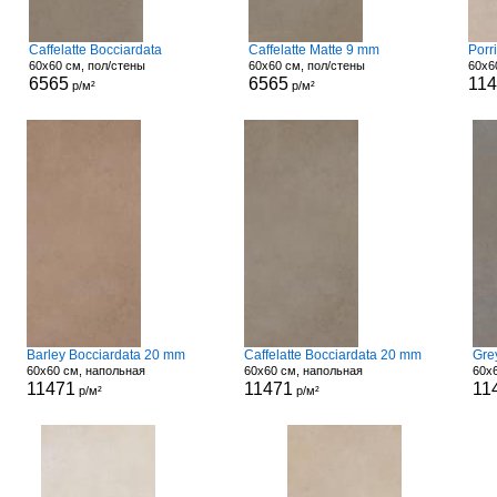
Caffelatte Bocciardata
Caffelatte Matte 9 mm
Porr
60x60 см, пол/стены
60x60 см, пол/стены
60x6
6565
6565
11
р/м²
р/м²
Barley Bocciardata 20 mm
Caffelatte Bocciardata 20 mm
Gre
60x60 см, напольная
60x60 см, напольная
60x
11471
11471
11
р/м²
р/м²