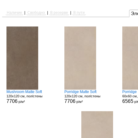
Наличие
|
Свободно
|
В резерве
|
В пути
Эл
Mushroom Matte Soft
Porridge Matte Soft
Porridge
120x120 см, пол/стены
120x120 см, пол/стены
60x60 см,
7706
7706
6565
р/м²
р/м²
р/