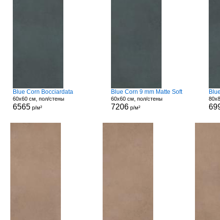
Blue Corn Bocciardata
Blue Corn 9 mm Matte Soft
Blu
60x60 см, пол/стены
60x60 см, пол/стены
80x8
6565
7206
69
р/м²
р/м²