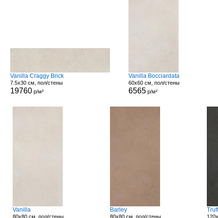
Vanilla Craggy Brick
Vanilla Bocciardata
7.5x30 см, пол/стены
60x60 см, пол/стены
19760
6565
р/м²
р/м²
Vanilla
Barley
Truf
80x80 см, пол/стены
80x80 см, пол/стены
120x