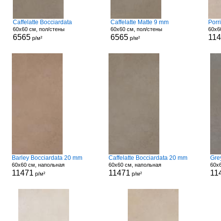
Caffelatte Bocciardata
Caffelatte Matte 9 mm
Porr
60x60 см, пол/стены
60x60 см, пол/стены
60x6
6565
6565
11
р/м²
р/м²
Barley Bocciardata 20 mm
Caffelatte Bocciardata 20 mm
Gre
60x60 см, напольная
60x60 см, напольная
60x
11471
11471
11
р/м²
р/м²