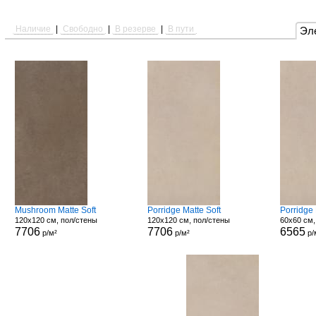
Наличие
|
Свободно
|
В резерве
|
В пути
Эл
Mushroom Matte Soft
Porridge Matte Soft
Porridge
120x120 см, пол/стены
120x120 см, пол/стены
60x60 см,
7706
7706
6565
р/м²
р/м²
р/