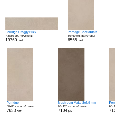
Porridge Craggy Brick
Porridge Bocciardata
7.5x30 см, пол/стены
60x60 см, пол/стены
19760
6565
р/м²
р/м²
Porridge
Mushroom Matte Soft 9 mm
Porr
80x80 см, пол/стены
60x120 см, пол/стены
60x1
7633
7104
71
р/м²
р/м²