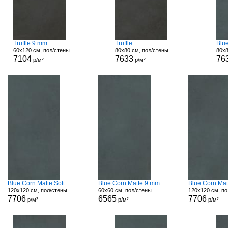
Truffle 9 mm
Truffle
Blu
60x120 см, пол/стены
80x80 см, пол/стены
80x8
7104
7633
76
р/м²
р/м²
Blue Corn Matte Soft
Blue Corn Matte 9 mm
Blue Corn Mat
120x120 см, пол/стены
60x60 см, пол/стены
120x120 см, по
7706
6565
7706
р/м²
р/м²
р/м²