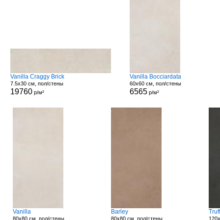
Vanilla Craggy Brick
Vanilla Bocciardata
7.5x30 см, пол/стены
60x60 см, пол/стены
19760
6565
р/м²
р/м²
Vanilla
Barley
Truf
80x80 см, пол/стены
80x80 см, пол/стены
120x