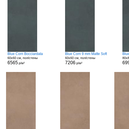
Blue Corn Bocciardata
Blue Corn 9 mm Matte Soft
Blu
60x60 см, пол/стены
60x60 см, пол/стены
80x8
6565
7206
69
р/м²
р/м²