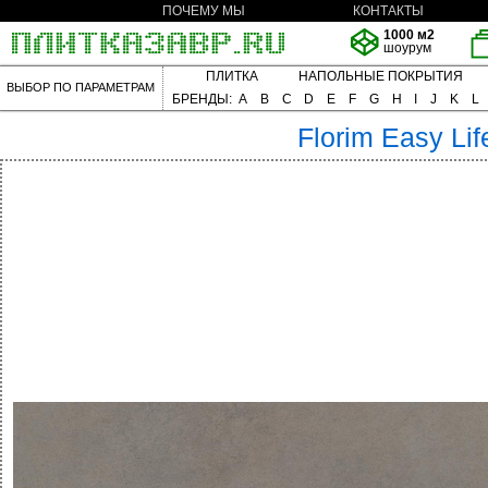
ПОЧЕМУ МЫ
КОНТАКТЫ
1000 м2
шоурум
ПЛИТКА
НАПОЛЬНЫЕ ПОКРЫТИЯ
ВЫБОР ПО ПАРАМЕТРАМ
БРЕНДЫ:
A
B
C
D
E
F
G
H
I
J
K
L
Florim
Easy Lif