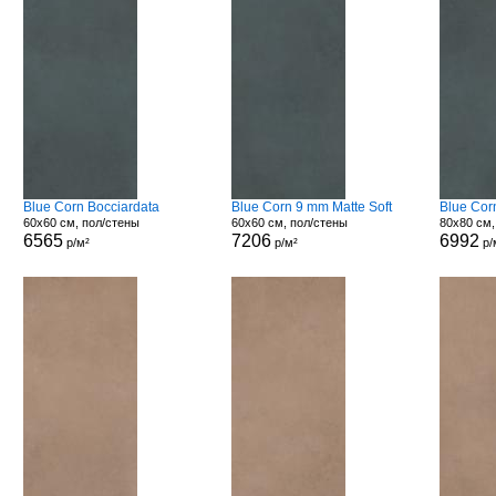
Blue Corn Bocciardata
Blue Corn 9 mm Matte Soft
Blue Cor
60x60 см, пол/стены
60x60 см, пол/стены
80x80 см,
6565
7206
6992
р/м²
р/м²
р/