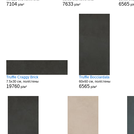
7104
7633
6565
р/м²
р/м²
р/
Truffle Craggy Brick
Truffle Bocciardata
7.5x30 см, пол/стены
60x60 см, пол/стены
19760
6565
р/м²
р/м²