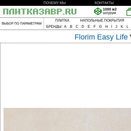
ПОЧЕМУ МЫ
КОНТАКТЫ
1000 м2
шоурум
ПЛИТКА
НАПОЛЬНЫЕ ПОКРЫТИЯ
ВЫБОР ПО ПАРАМЕТРАМ
БРЕНДЫ:
A
B
C
D
E
F
G
H
I
J
K
L
Florim
Easy Life