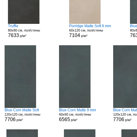
Truffle
Porridge Matte Soft 9 mm
Blu
80x80 см, пол/стены
60x120 см, пол/стены
80x8
7633
7104
76
р/м²
р/м²
Blue Corn Matte Soft
Blue Corn Matte 9 mm
Blue Corn Mat
120x120 см, пол/стены
60x60 см, пол/стены
120x120 см, по
7706
6565
7706
р/м²
р/м²
р/м²