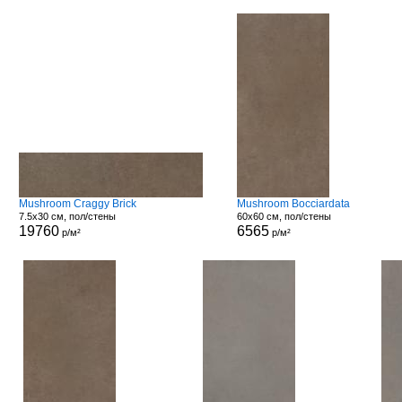
Mushroom Craggy Brick
Mushroom Bocciardata
7.5x30 см, пол/стены
60x60 см, пол/стены
19760
6565
р/м²
р/м²