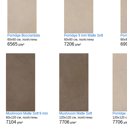
Porridge Bocciardata
Porridge 9 mm Matte Soft
Por
60x60 см, пол/стены
60x60 см, пол/стены
80x8
6565
7206
69
р/м²
р/м²
Mushroom Matte Soft 9 mm
Mushroom Matte Soft
Porridge 
60x120 см, пол/стены
120x120 см, пол/стены
120x120 с
7104
7706
7706
р/м²
р/м²
р/