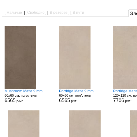
Наличие
|
Свободно
|
В резерве
|
В пути
Эл
Mushroom Matte 9 mm
Porridge Matte 9 mm
Porridge Matt
60x60 см, пол/стены
60x60 см, пол/стены
120x120 см, по
6565
6565
7706
р/м²
р/м²
р/м²