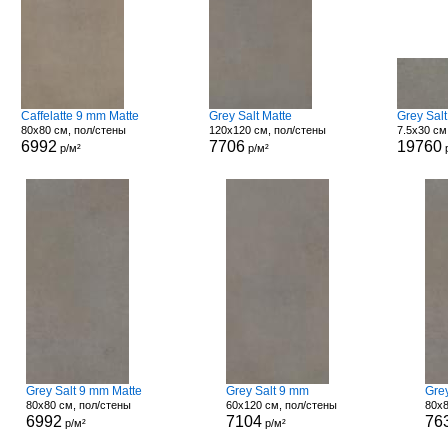
Caffelatte 9 mm Matte
Grey Salt Matte
Grey Salt
80x80 см, пол/стены
120x120 см, пол/стены
7.5x30 см
6992
7706
19760
р/м²
р/м²
Grey Salt 9 mm Matte
Grey Salt 9 mm
Grey
80x80 см, пол/стены
60x120 см, пол/стены
80x8
6992
7104
76
р/м²
р/м²