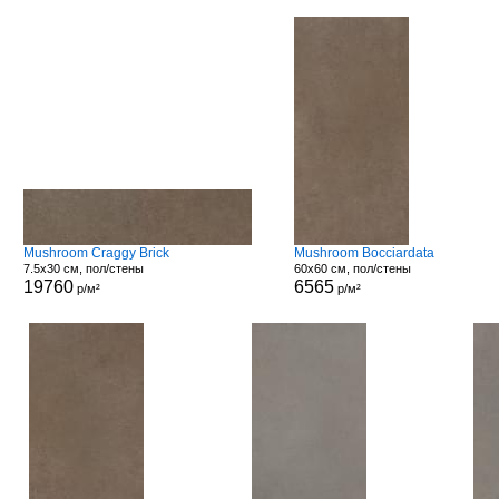
Mushroom Craggy Brick
Mushroom Bocciardata
7.5x30 см, пол/стены
60x60 см, пол/стены
19760
6565
р/м²
р/м²