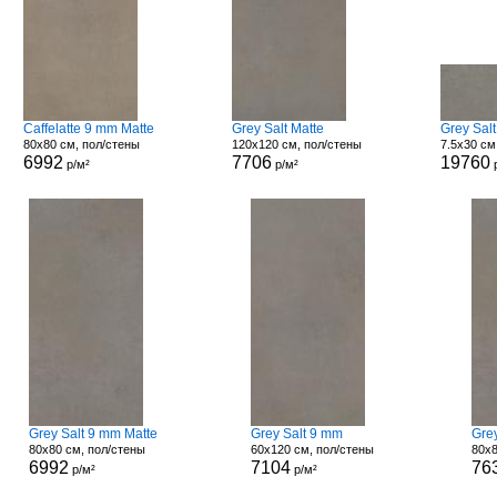
Caffelatte 9 mm Matte
Grey Salt Matte
Grey Salt
80x80 см, пол/стены
120x120 см, пол/стены
7.5x30 см
6992
7706
19760
р/м²
р/м²
Grey Salt 9 mm Matte
Grey Salt 9 mm
Grey
80x80 см, пол/стены
60x120 см, пол/стены
80x8
6992
7104
76
р/м²
р/м²