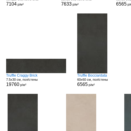
7104
7633
6565
р/м²
р/м²
р/
Truffle Craggy Brick
Truffle Bocciardata
7.5x30 см, пол/стены
60x60 см, пол/стены
19760
6565
р/м²
р/м²