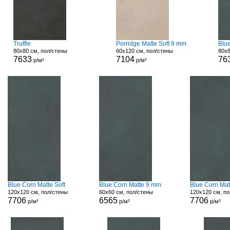
Truffle
Porridge Matte Soft 9 mm
Blu
80x80 см, пол/стены
60x120 см, пол/стены
80x8
7633
7104
76
р/м²
р/м²
Blue Corn Matte Soft
Blue Corn Matte 9 mm
Blue Corn Mat
120x120 см, пол/стены
60x60 см, пол/стены
120x120 см, по
7706
6565
7706
р/м²
р/м²
р/м²