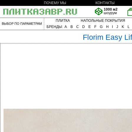
ПОЧЕМУ МЫ
КОНТАКТЫ
1000 м2
шоурум
ПЛИТКА
НАПОЛЬНЫЕ ПОКРЫТИЯ
ВЫБОР ПО ПАРАМЕТРАМ
БРЕНДЫ:
A
B
C
D
E
F
G
H
I
J
K
L
Florim
Easy Li