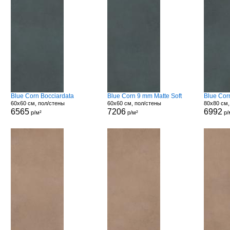
Blue Corn Bocciardata
Blue Corn 9 mm Matte Soft
Blue Cor
60x60 см, пол/стены
60x60 см, пол/стены
80x80 см,
6565
7206
6992
р/м²
р/м²
р/