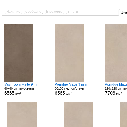
Наличие
|
Свободно
|
В резерве
|
В пути
Эл
Mushroom Matte 9 mm
Porridge Matte 9 mm
Porridge Matt
60x60 см, пол/стены
60x60 см, пол/стены
120x120 см, по
6565
6565
7706
р/м²
р/м²
р/м²