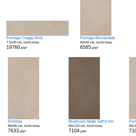
Porridge Craggy Brick
Porridge Bocciardata
7.5x30 см, пол/стены
60x60 см, пол/стены
19760
6565
р/м²
р/м²
Porridge
Mushroom Matte Soft 9 mm
Porr
80x80 см, пол/стены
60x120 см, пол/стены
60x1
7633
7104
71
р/м²
р/м²