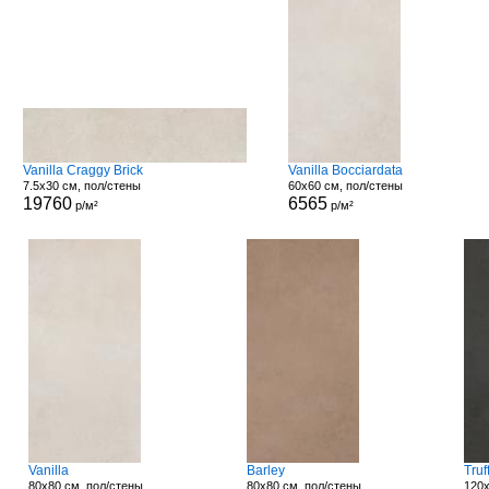
Vanilla Craggy Brick
Vanilla Bocciardata
7.5x30 см, пол/стены
60x60 см, пол/стены
19760
6565
р/м²
р/м²
Vanilla
Barley
Truf
80x80 см, пол/стены
80x80 см, пол/стены
120x