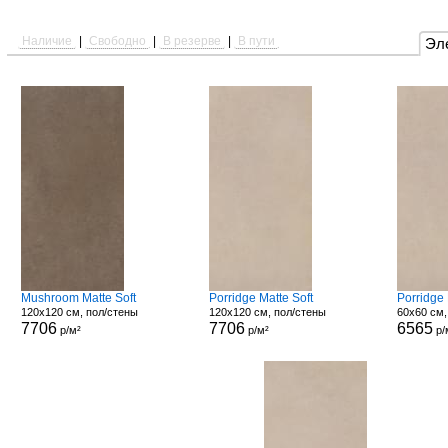
Наличие
|
Свободно
|
В резерве
|
В пути
Эл
Mushroom Matte Soft
Porridge Matte Soft
Porridge
120x120 см, пол/стены
120x120 см, пол/стены
60x60 см,
7706
7706
6565
р/м²
р/м²
р/