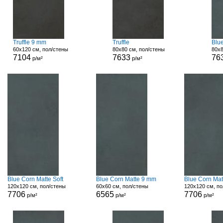
Truffle 9 mm
Truffle
Blu
60x120 см, пол/стены
80x80 см, пол/стены
80x8
7104
7633
76
р/м²
р/м²
Blue Corn Matte Soft
Blue Corn Matte 9 mm
Blue Corn Mat
120x120 см, пол/стены
60x60 см, пол/стены
120x120 см, по
7706
6565
7706
р/м²
р/м²
р/м²