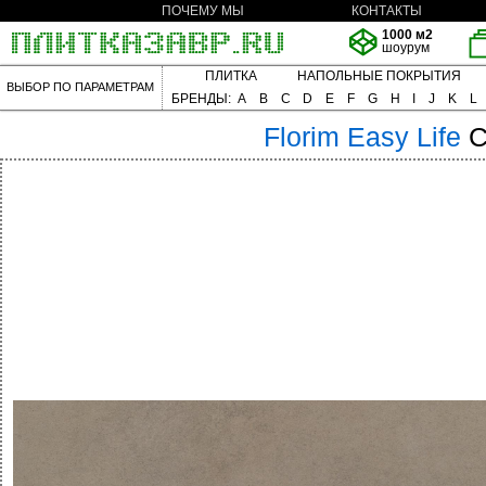
ПОЧЕМУ МЫ
КОНТАКТЫ
1000 м2
шоурум
ПЛИТКА
НАПОЛЬНЫЕ ПОКРЫТИЯ
ВЫБОР ПО ПАРАМЕТРАМ
БРЕНДЫ:
A
B
C
D
E
F
G
H
I
J
K
L
Florim
Easy Life
C