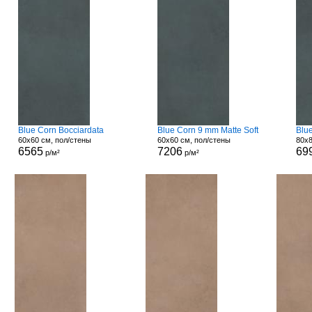
Blue Corn Bocciardata
Blue Corn 9 mm Matte Soft
Blu
60x60 см, пол/стены
60x60 см, пол/стены
80x8
6565
7206
69
р/м²
р/м²