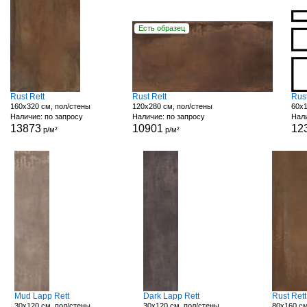
Есть образец
Rust Rett
Rust Rett
Rust
160x320 см, пол/стены
120x280 см, пол/стены
60x1
Наличие: по запросу
Наличие: по запросу
Нали
13873
10901
12
р/м²
р/м²
Mud Lapp Rett
Dark Lapp Rett
Rust Rett
30x120 см, пол/стены
30x120 см, пол/стены
80x160 см