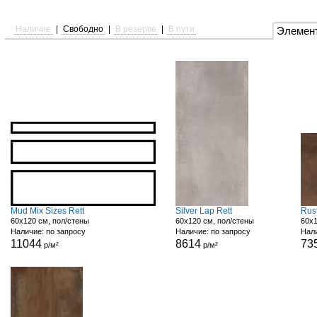
Наличие
|
Свободно
|
В резерве
|
В пути
Элемен
Mud Mix Sizes Rett
Silver Lap Rett
Rust
60x120 см, пол/стены
60x120 см, пол/стены
60x1
Наличие: по запросу
Наличие: по запросу
Нали
11044
8614
73
р/м²
р/м²