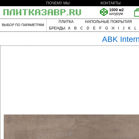
ПОЧЕМУ МЫ
КОНТАКТЫ
1000 м2
шоурум
ПЛИТКА
НАПОЛЬНЫЕ ПОКРЫТИЯ
ВЫБОР ПО ПАРАМЕТРАМ
БРЕНДЫ:
A
B
C
D
E
F
G
H
I
J
K
L
ABK
Inter