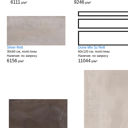
6111
9246
р/м²
р/м²
Silver Rett
Dune Mix Sz Rett
30x60 см, пол/стены
60x120 см, пол/стены
Наличие: по запросу
Наличие: по запросу
6156
11044
р/м²
р/м²