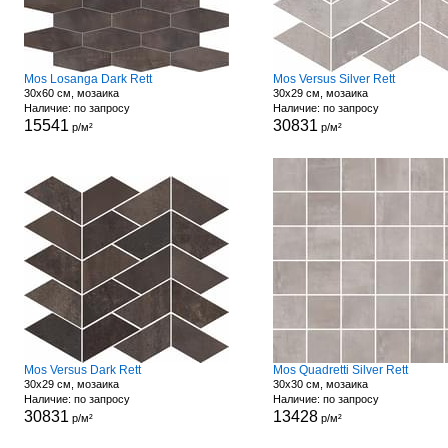
Mos Losanga Dark Rett
Mos Versus Silver Rett
30x60 см, мозаика
30x29 см, мозаика
Наличие: по запросу
Наличие: по запросу
15541
30831
р/м²
р/м²
Mos Versus Dark Rett
Mos Quadretti Silver Rett
30x29 см, мозаика
30x30 см, мозаика
Наличие: по запросу
Наличие: по запросу
30831
13428
р/м²
р/м²