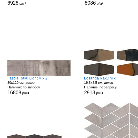
6928
8086
р/м²
р/м²
Fascia Raku Light Mix 2
Losanga Raku Mix
30x120 см, декор
19.5x8.5 см, декор
Наличие: по запросу
Наличие: по запросу
16808
2913
р/шт
р/шт