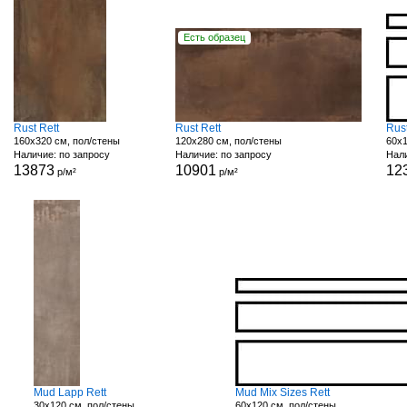
Есть образец
Rust Rett
Rust Rett
Rust
160x320 см, пол/стены
120x280 см, пол/стены
60x1
Наличие: по запросу
Наличие: по запросу
Нали
13873
10901
12
р/м²
р/м²
Mud Lapp Rett
Mud Mix Sizes Rett
30x120 см, пол/стены
60x120 см, пол/стены