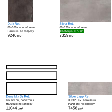
Dark Rett
Silver Rett
80x160 см, пол/стены
60x120 см, пол/стены
Наличие: по запросу
Свободно: 0.72 м²
9246
7359
р/м²
р/м²
Dune Mix Sz Rett
Silver Lapp Ret
60x120 см, пол/стены
30x120 см, пол/стены
Наличие: по запросу
Наличие: по запросу
11044
7456
р/м²
р/м²