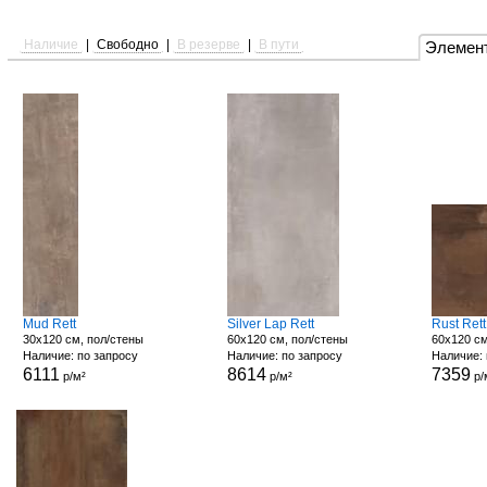
Наличие
|
Свободно
|
В резерве
|
В пути
Элемен
Mud Rett
Silver Lap Rett
Rust Rett
30x120 см, пол/стены
60x120 см, пол/стены
60x120 см
Наличие: по запросу
Наличие: по запросу
Наличие: 
6111
8614
7359
р/м²
р/м²
р/