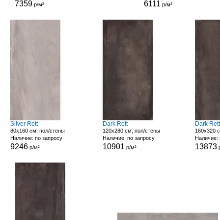
7359
6111
р/м²
р/м²
Silver Rett
Dark Rett
Dark Ret
80x160 см, пол/стены
120x280 см, пол/стены
160x320 с
Наличие: по запросу
Наличие: по запросу
Наличие: 
9246
10901
13873
р/м²
р/м²