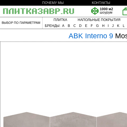
ПОЧЕМУ МЫ
КОНТАКТЫ
1000 м2
шоурум
ПЛИТКА
НАПОЛЬНЫЕ ПОКРЫТИЯ
ВЫБОР ПО ПАРАМЕТРАМ
БРЕНДЫ:
A
B
C
D
E
F
G
H
I
J
K
L
ABK
Interno 9
Mos