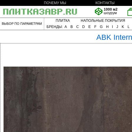
ПОЧЕМУ МЫ
КОНТАКТЫ
1000 м2
шоурум
ПЛИТКА
НАПОЛЬНЫЕ ПОКРЫТИЯ
ВЫБОР ПО ПАРАМЕТРАМ
БРЕНДЫ:
A
B
C
D
E
F
G
H
I
J
K
L
ABK
Inter