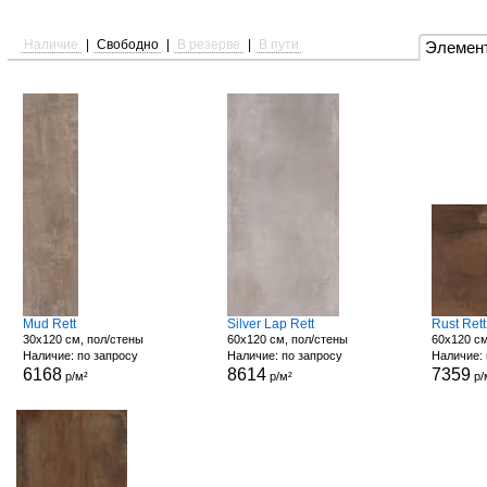
Наличие
|
Свободно
|
В резерве
|
В пути
Элемен
Mud Rett
Silver Lap Rett
Rust Rett
30x120 см, пол/стены
60x120 см, пол/стены
60x120 см
Наличие: по запросу
Наличие: по запросу
Наличие: 
6168
8614
7359
р/м²
р/м²
р/