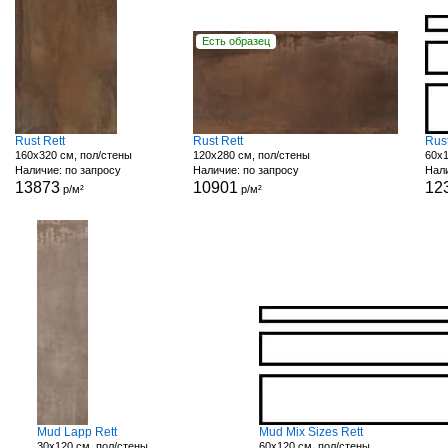
Есть образец
Rust Rett
Rust Rett
Rust
160x320 см, пол/стены
120x280 см, пол/стены
60x1
Наличие: по запросу
Наличие: по запросу
Нали
13873
10901
12
р/м²
р/м²
Mud Lapp Rett
Mud Mix Sizes Rett
30x120 см, пол/стены
60x120 см, пол/стены