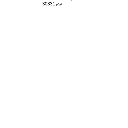
30831
р/м²