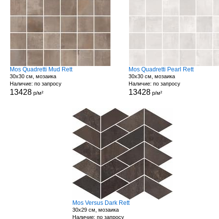
Mos Quadretti Mud Rett
Mos Quadretti Pearl Rett
30x30 см, мозаика
30x30 см, мозаика
Наличие: по запросу
Наличие: по запросу
13428
13428
р/м²
р/м²
Mos Versus Dark Rett
30x29 см, мозаика
Наличие: по запросу