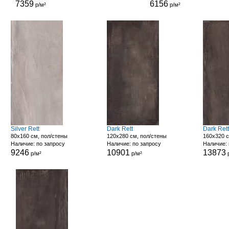
7359
6156
р/м²
р/м²
Silver Rett
Dark Rett
Dark Ret
80x160 см, пол/стены
120x280 см, пол/стены
160x320 с
Наличие: по запросу
Наличие: по запросу
Наличие: 
9246
10901
13873
р/м²
р/м²