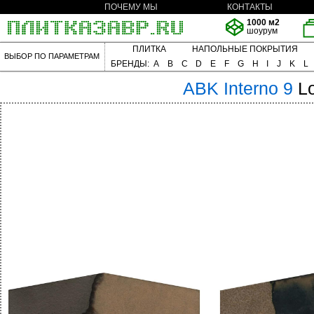
ПОЧЕМУ МЫ
КОНТАКТЫ
1000 м2
шоурум
ПЛИТКА
НАПОЛЬНЫЕ ПОКРЫТИЯ
ВЫБОР ПО ПАРАМЕТРАМ
БРЕНДЫ:
A
B
C
D
E
F
G
H
I
J
K
L
ABK
Interno 9
L