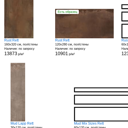
Есть образец
Rust Rett
Rust Rett
Rust
160x320 см, пол/стены
120x280 см, пол/стены
60x1
Наличие: по запросу
Наличие: по запросу
Нали
13873
10901
12
р/м²
р/м²
Mud Lapp Rett
Mud Mix Sizes Rett
30x120 см, пол/стены
60x120 см, пол/стены