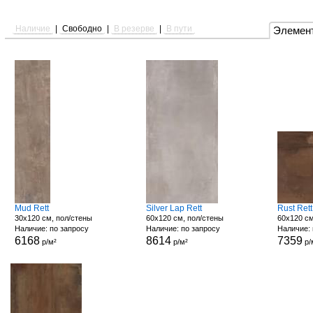
Наличие
|
Свободно
|
В резерве
|
В пути
Элемен
Mud Rett
Silver Lap Rett
Rust Rett
30x120 см, пол/стены
60x120 см, пол/стены
60x120 см
Наличие: по запросу
Наличие: по запросу
Наличие: 
6168
8614
7359
р/м²
р/м²
р/