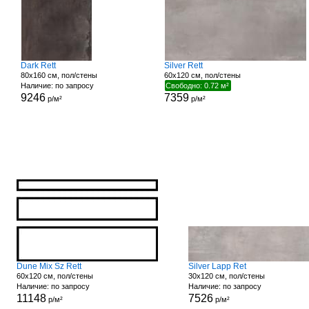
Dark Rett
Silver Rett
80x160 см, пол/стены
60x120 см, пол/стены
Наличие: по запросу
Свободно: 0.72 м²
9246
7359
р/м²
р/м²
Dune Mix Sz Rett
Silver Lapp Ret
60x120 см, пол/стены
30x120 см, пол/стены
Наличие: по запросу
Наличие: по запросу
11148
7526
р/м²
р/м²