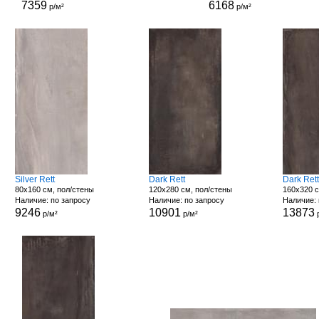
7359
6168
р/м²
р/м²
Silver Rett
Dark Rett
Dark Ret
80x160 см, пол/стены
120x280 см, пол/стены
160x320 с
Наличие: по запросу
Наличие: по запросу
Наличие: 
9246
10901
13873
р/м²
р/м²