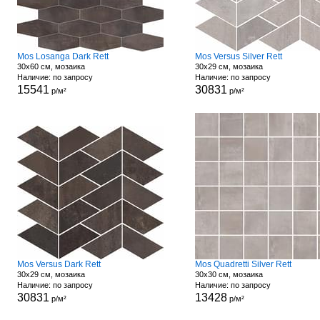
Mos Losanga Dark Rett
Mos Versus Silver Rett
30x60 см, мозаика
30x29 см, мозаика
Наличие: по запросу
Наличие: по запросу
15541
30831
р/м²
р/м²
Mos Versus Dark Rett
Mos Quadretti Silver Rett
30x29 см, мозаика
30x30 см, мозаика
Наличие: по запросу
Наличие: по запросу
30831
13428
р/м²
р/м²