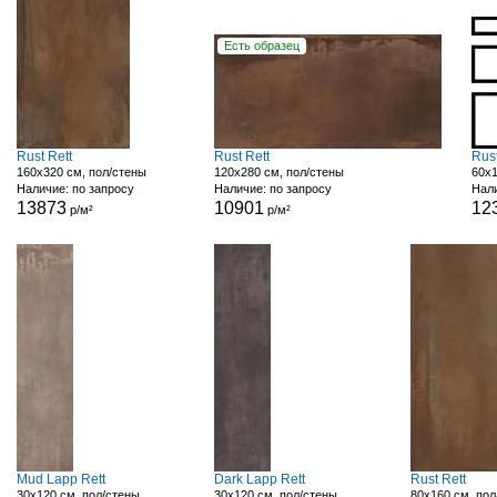
Есть образец
Rust Rett
Rust Rett
Rust
160x320 см, пол/стены
120x280 см, пол/стены
60x1
Наличие: по запросу
Наличие: по запросу
Нали
13873
10901
12
р/м²
р/м²
Mud Lapp Rett
Dark Lapp Rett
Rust Rett
30x120 см, пол/стены
30x120 см, пол/стены
80x160 см, пол