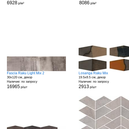
6928
8086
р/м²
р/м²
Fascia Raku Light Mix 2
Losanga Raku Mix
30x120 см, декор
19.5x8.5 см, декор
Наличие: по запросу
Наличие: по запросу
16965
2913
р/шт
р/шт