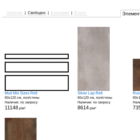
Наличие
|
Свободно
|
В резерве
|
В пути
Элемен
Mud Mix Sizes Rett
Silver Lap Rett
Rust
60x120 см, пол/стены
60x120 см, пол/стены
60x1
Наличие: по запросу
Наличие: по запросу
Нали
11148
8614
73
р/м²
р/м²