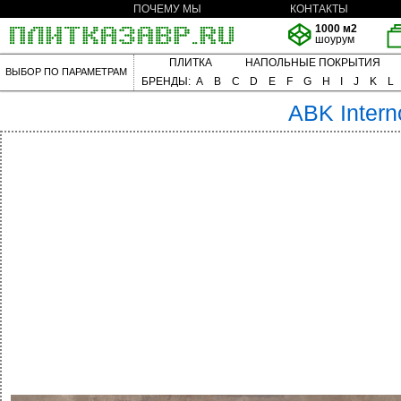
ПОЧЕМУ МЫ
КОНТАКТЫ
1000 м2
шоурум
ПЛИТКА
НАПОЛЬНЫЕ ПОКРЫТИЯ
ВЫБОР ПО ПАРАМЕТРАМ
БРЕНДЫ:
A
B
C
D
E
F
G
H
I
J
K
L
ABK
Intern