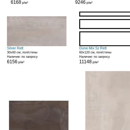
6168
9246
р/м²
р/м²
Silver Rett
Dune Mix Sz Rett
30x60 см, пол/стены
60x120 см, пол/стены
Наличие: по запросу
Наличие: по запросу
6156
11148
р/м²
р/м²