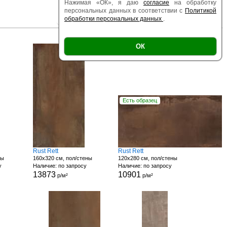
Нажимая «ОК», я даю
согласие
на обработку
персональных данных в соответствии с
Политикой
обработки персональных данных
.
|
|
Есть образец
Поверхность
Размер
ОК
Есть образец
Rust Rett
Rust Rett
ны
160x320 см, пол/стены
120x280 см, пол/стены
у
Наличие: по запросу
Наличие: по запросу
13873
10901
р/м²
р/м²