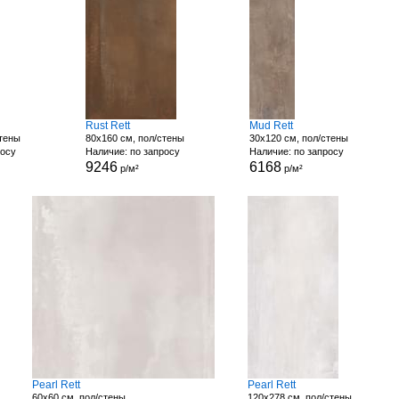
Rust Rett
Mud Rett
стены
80x160 см, пол/стены
30x120 см, пол/стены
росу
Наличие: по запросу
Наличие: по запросу
9246
6168
р/м²
р/м²
Pearl Rett
Pearl Rett
60x60 см, пол/стены
120x278 см, пол/стены