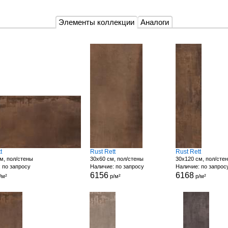
Элементы коллекции
Аналоги
t
Rust Rett
Rust Rett
м, пол/стены
30x60 см, пол/стены
30x120 см, пол/сте
 по запросу
Наличие: по запросу
Наличие: по запрос
6156
6168
/м²
р/м²
р/м²