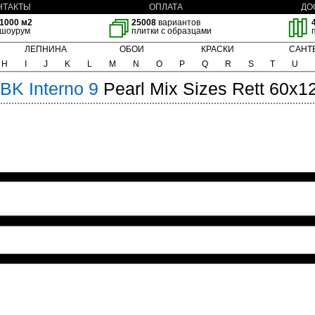
НТАКТЫ
ОПЛАТА
ДО
1000 м2
25008
вариантов
шоурум
плитки с образцами
ЛЕПНИНА
ОБОИ
КРАСКИ
САНТ
H
I
J
K
L
M
N
O
P
Q
R
S
T
U
BK
Interno 9
Pearl Mix Sizes Rett 60x1