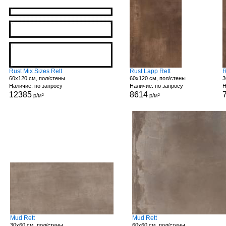
Rust Mix Sizes Rett
Rust Lapp Rett
R
60x120 см, пол/стены
60x120 см, пол/стены
3
Наличие: по запросу
Наличие: по запросу
Н
12385
8614
р/м²
р/м²
Mud Rett
Mud Rett
30x60 см, пол/стены
60x60 см, пол/стены