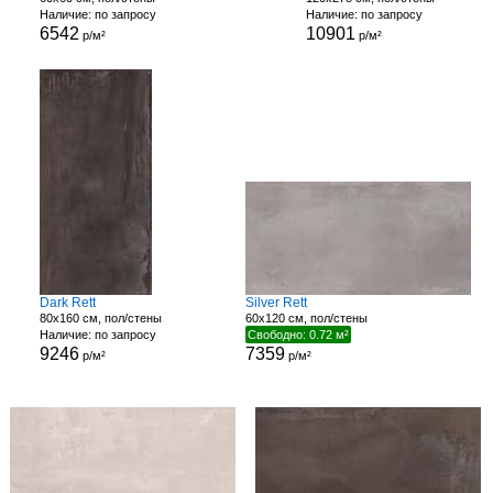
Наличие: по запросу
Наличие: по запросу
6542
10901
р/м²
р/м²
Dark Rett
Silver Rett
80x160 см, пол/стены
60x120 см, пол/стены
Наличие: по запросу
Свободно: 0.72 м²
9246
7359
р/м²
р/м²