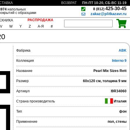
ПН-ПТ 10-20, СБ-ВС 11-19
СТАВКА
ВОЗВРАТ
425-30-45
8 (812)
4974
напольных
покрытий с образцами
zakaz@plitkazavr.ru
РАСПРОДАЖА
ЕХНИКА
V
W
Y
Z
А-Я
#
20
Фабрика
ABK
Коллекция
Interno 9
Название
Pearl Mix Sizes Rett
Размер
60x120 см, толщина 9 мм
Артикул
I9R34060
Страна производитель
Италия
Тип
фон
Применение
пол, стены