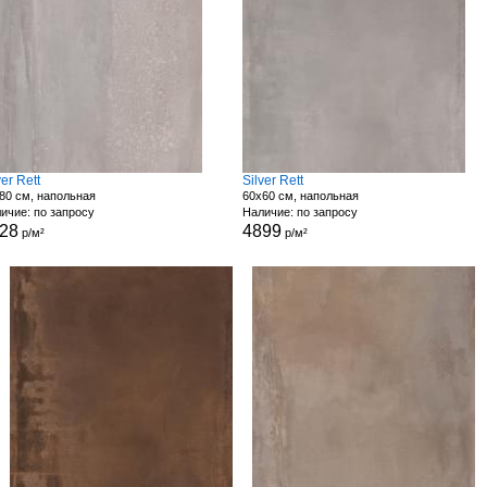
ver Rett
Silver Rett
80 см, напольная
60x60 см, напольная
ичие: по запросу
Наличие: по запросу
28
4899
р/м²
р/м²