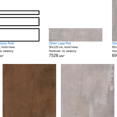
Sizes Rett
Silver Lapp Ret
Sil
, пол/стены
30x120 см, пол/стены
80x
по запросу
Наличие: по запросу
Нал
7526
69
/м²
р/м²