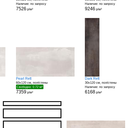
Наличие: по запросу
Наличие: по запросу
7526
9246
р/м²
р/м²
Pearl Rett
Dark Rett
60x120 см, пол/стены
30x120 см, пол/стены
Свободно: 0.72 м²
Наличие: по запросу
7359
6168
р/м²
р/м²