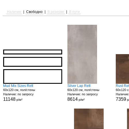
Наличие
|
Свободно
|
В резерве
|
В пути
Mud Mix Sizes Rett
Silver Lap Rett
Rust Ret
60x120 см, пол/стены
60x120 см, пол/стены
60x120 с
Наличие: по запросу
Наличие: по запросу
Наличие:
11148
8614
7359
р/м²
р/м²
р