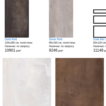
Dark Rett
Silver Rett
Dark Mix 
120x280 см, пол/стены
80x160 см, пол/стены
60x120 см
Наличие: по запросу
Наличие: по запросу
Наличие: 
10901
9246
11148
р/м²
р/м²
р