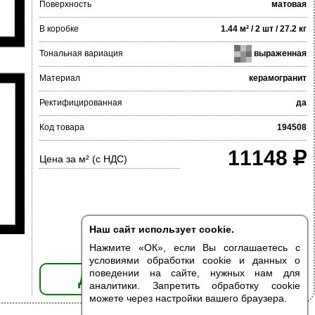
Поверхность
матовая
В коробке
1.44 м² / 2 шт / 27.2 кг
Тональная вариация
выраженная
Материал
керамогранит
Ректифицированная
да
Код товара
194508
11148
Цена за м² (с НДС)
Наш сайт использует cookie.
Нажмите «ОК», если Вы соглашаетесь с
условиями обработки cookie и данных о
поведении на сайте, нужных нам для
ДОБАВИТЬ В КОРЗИНУ
аналитики. Запретить обработку cookie
можете через настройки вашего браузера.