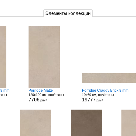
Элементы коллекции
e 9 mm
Porridge Matte
Porridge Craggy Brick 9 mm
стены
120x120 см, пол/стены
10x60 см, пол/стены
7706
19777
р/м²
р/м²