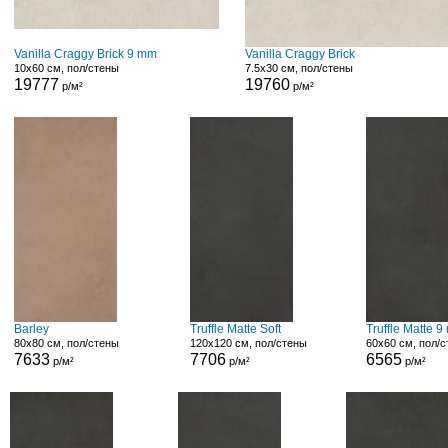
Vanilla Craggy Brick 9 mm
Vanilla Craggy Brick
10x60 см, пол/стены
7.5x30 см, пол/стены
19777
19760
р/м²
р/м²
Barley
Truffle Matte Soft
Truffle Matte 
80x80 см, пол/стены
120x120 см, пол/стены
60x60 см, пол/
7633
7706
6565
р/м²
р/м²
р/м²