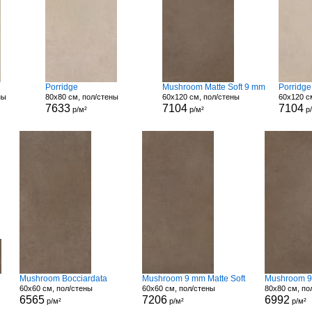
Porridge
Mushroom Matte Soft 9 mm
Porridge
ны
80x80 см, пол/стены
60x120 см, пол/стены
60x120 с
7633
7104
7104
р/м²
р/м²
р
Mushroom Bocciardata
Mushroom 9 mm Matte Soft
Mushroom 9
60x60 см, пол/стены
60x60 см, пол/стены
80x80 см, по
6565
7206
6992
р/м²
р/м²
р/м²