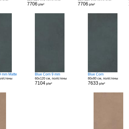
7706
7706
р/м²
р/м²
9 mm Matte
Blue Corn 9 mm
Blue Corn
ол/стены
60x120 см, пол/стены
80x80 см, пол/стены
7104
7633
р/м²
р/м²