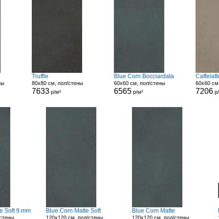
Truffle
Blue Corn Bocciardata
Caffelat
ны
80x80 см, пол/стены
60x60 см, пол/стены
60x60 см
7633
6565
7206
р/м²
р/м²
р
e Soft 9 mm
Blue Corn Matte Soft
Blue Corn Matte
/стены
120x120 см, пол/стены
120x120 см, пол/стены