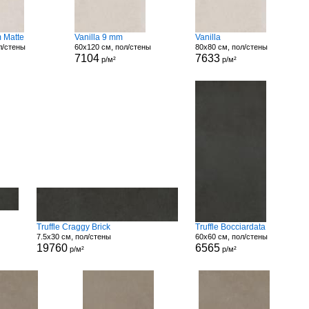
m Matte
Vanilla 9 mm
Vanilla
л/стены
60x120 см, пол/стены
80x80 см, пол/стены
7104
7633
р/м²
р/м²
Truffle Craggy Brick
Truffle Bocciardata
7.5x30 см, пол/стены
60x60 см, пол/стены
19760
6565
р/м²
р/м²