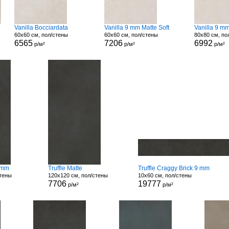
Vanilla Bocciardata
Vanilla 9 mm Matte Soft
Vanilla 9 m
60x60 см, пол/стены
60x60 см, пол/стены
80x80 см, по
6565
7206
6992
р/м²
р/м²
р/м²
9 mm
Truffle Matte
Truffle Craggy Brick 9 mm
стены
120x120 см, пол/стены
10x60 см, пол/стены
7706
19777
р/м²
р/м²