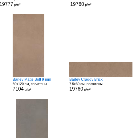
19777
19760
р/м²
р/м²
Barley Matte Soft 9 mm
Barley Craggy Brick
60x120 см, пол/стены
7.5x30 см, пол/стены
7104
19760
р/м²
р/м²