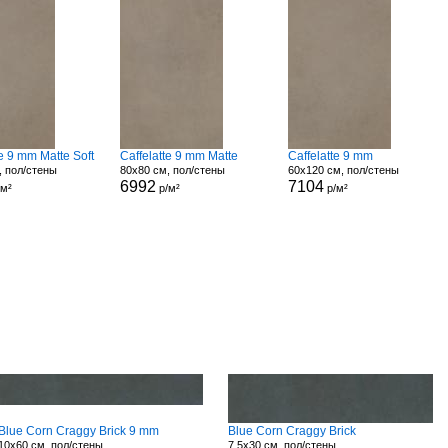
te 9 mm Matte Soft
Caffelatte 9 mm Matte
Caffelatte 9 mm
, пол/стены
80x80 см, пол/стены
60x120 см, пол/стены
6992
7104
/м²
р/м²
р/м²
Blue Corn Craggy Brick 9 mm
Blue Corn Craggy Brick
10x60 см, пол/стены
7.5x30 см, пол/стены