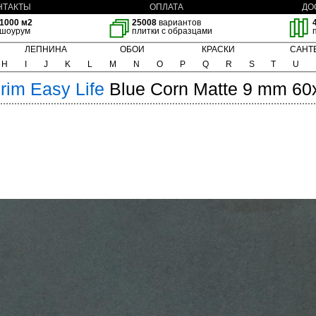
НТАКТЫ
ОПЛАТА
ДО
1000 м2
25008
вариантов
шоурум
плитки с образцами
ЛЕПНИНА
ОБОИ
КРАСКИ
САНТ
H
I
J
K
L
M
N
O
P
Q
R
S
T
U
orim
Easy Life
Blue Corn Matte 9 mm 60