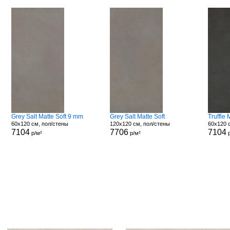
Grey Salt Matte Soft 9 mm
Grey Salt Matte Soft
Truffle
60x120 см, пол/стены
120x120 см, пол/стены
60x120 
7104
7706
7104
р/м²
р/м²
р