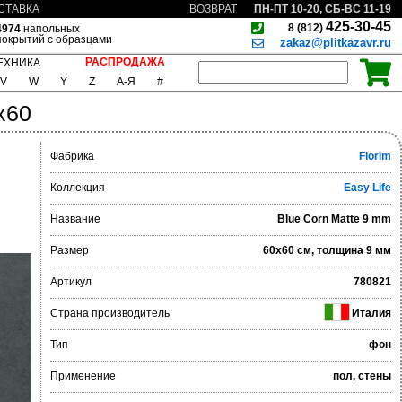
ПН-ПТ 10-20, СБ-ВС 11-19
СТАВКА
ВОЗВРАТ
425-30-45
8 (812)
4974
напольных
покрытий с образцами
zakaz@plitkazavr.ru
РАСПРОДАЖА
ЕХНИКА
V
W
Y
Z
А-Я
#
x60
Фабрика
Florim
Коллекция
Easy Life
Название
Blue Corn Matte 9 mm
Размер
60x60 см, толщина 9 мм
Артикул
780821
Страна производитель
Италия
Тип
фон
Применение
пол, стены