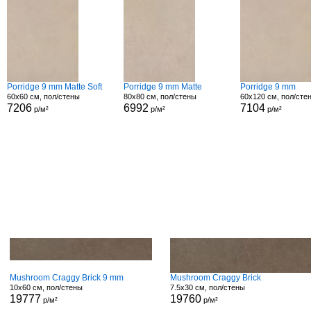
Porridge 9 mm Matte Soft
Porridge 9 mm Matte
Porridge 9 mm
60x60 см, пол/стены
80x80 см, пол/стены
60x120 см, пол/сте
7206
6992
7104
р/м²
р/м²
р/м²
Mushroom Craggy Brick 9 mm
Mushroom Craggy Brick
10x60 см, пол/стены
7.5x30 см, пол/стены
19777
19760
р/м²
р/м²