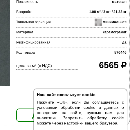
Поверхность
матовая
В коробке
1.08 м² / 3 шт / 21.33 кг
Тональная вариация
минимальная
Материал
керамогранит
Ректифицированная
да
Код товара
570446
6565
цена за м² (с НДС)
Наш сайт использует cookie.
Нажмите «ОК», если Вы соглашаетесь с
условиями обработки cookie и данных о
поведении на сайте, нужных нам для
ДОБАВИТЬ В КОРЗИНУ
аналитики. Запретить обработку cookie
можете через настройки вашего браузера.