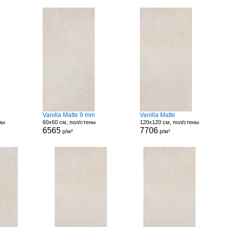
Vanilla Matte 9 mm
Vanilla Matte
ны
60x60 см, пол/стены
120x120 см, пол/стены
6565
7706
р/м²
р/м²