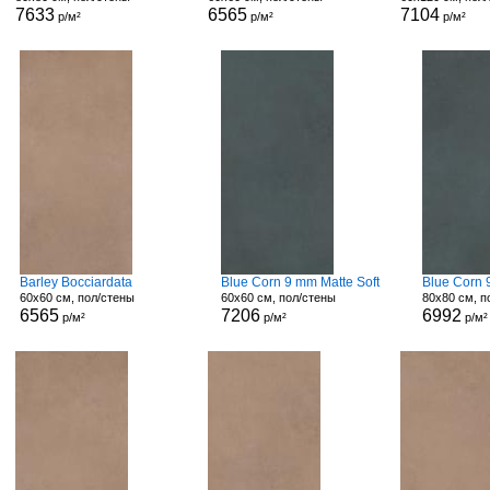
7633
6565
7104
р/м²
р/м²
р/м²
Barley Bocciardata
Blue Corn 9 mm Matte Soft
Blue Corn 
60x60 см, пол/стены
60x60 см, пол/стены
80x80 см, п
6565
7206
6992
р/м²
р/м²
р/м²