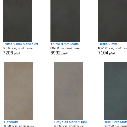
Truffle 9 mm Matte Soft
Truffle 9 mm Matte
Truffle 9 mm
60x60 см, пол/стены
80x80 см, пол/стены
60x120 см, пол/сте
7206
6992
7104
р/м²
р/м²
р/м²
Caffelatte
Grey Salt Matte 9 mm
Blue Corn Matt
80x80 см, пол/стены
60x60 см, пол/стены
60x120 см, пол