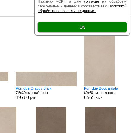
Нажимая «ОК», я даю
согласие
на обработку
персональных данных в соответствии с
Политикой
обработки персональных данных
.
|
|
Есть образец
Поверхность
Размер
ОК
Porridge Craggy Brick
Porridge Bocciardata
7.5x30 см, пол/стены
60x60 см, пол/стены
19760
6565
р/м²
р/м²