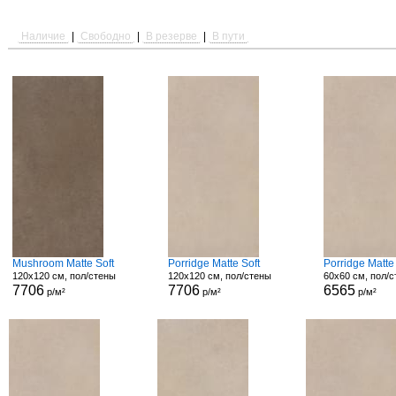
Наличие
|
Свободно
|
В резерве
|
В пути
Mushroom Matte Soft
Porridge Matte Soft
Porridge Matt
120x120 см, пол/стены
120x120 см, пол/стены
60x60 см, пол/
7706
7706
6565
р/м²
р/м²
р/м²