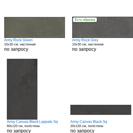
Есть образец
Army Rock Green
Army Rock Grey
10x30 см, настенная
10x30 см, настенная
по запросу
по запросу
Army Canvas Black Lappato Sq
Army Canvas Black Sq
60x120 см, пол/стены
20x120 см, пол/стены
по запросу
по запросу