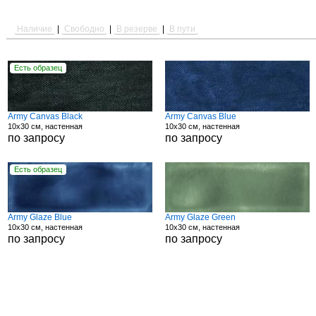
Наличие
|
Свободно
|
В резерве
|
В пути
Есть образец
Army Canvas Black
Army Canvas Blue
10x30 см, настенная
10x30 см, настенная
по запросу
по запросу
Есть образец
Army Glaze Blue
Army Glaze Green
10x30 см, настенная
10x30 см, настенная
по запросу
по запросу