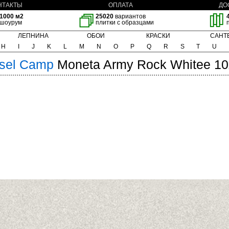
НТАКТЫ
ОПЛАТА
ДО
1000 м2
25020
вариантов
шоурум
плитки с образцами
ЛЕПНИНА
ОБОИ
КРАСКИ
САНТ
H
I
J
K
L
M
N
O
P
Q
R
S
T
U
sel
Camp
Moneta Army Rock Whitee 1