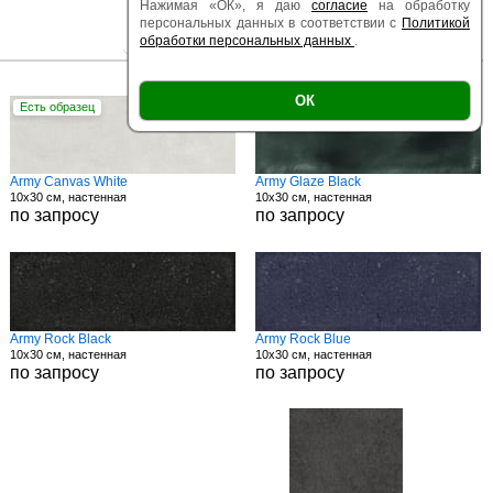
Нажимая «ОК», я даю
согласие
на обработку
персональных данных в соответствии с
Политикой
обработки персональных данных
.
|
|
Есть образец
Поверхность
Размер
ОК
Есть образец
Есть образец
Army Canvas White
Army Glaze Black
10x30 см, настенная
10x30 см, настенная
по запросу
по запросу
Army Rock Black
Army Rock Blue
10x30 см, настенная
10x30 см, настенная
по запросу
по запросу