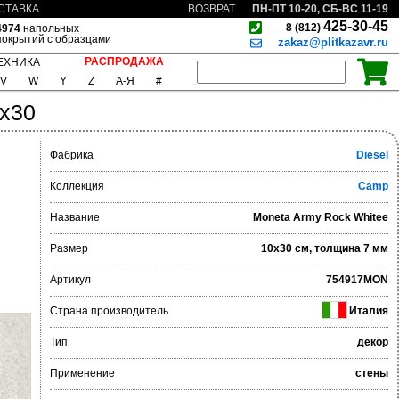
ПН-ПТ 10-20, СБ-ВС 11-19
СТАВКА
ВОЗВРАТ
425-30-45
8 (812)
4974
напольных
покрытий с образцами
zakaz@plitkazavr.ru
РАСПРОДАЖА
ЕХНИКА
V
W
Y
Z
А-Я
#
0x30
Фабрика
Diesel
Коллекция
Camp
Название
Moneta Army Rock Whitee
Размер
10x30 см, толщина 7 мм
Артикул
754917MON
Страна производитель
Италия
Тип
декор
Применение
стены