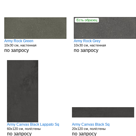
Есть образец
Army Rock Green
Army Rock Grey
10x30 см, настенная
10x30 см, настенная
по запросу
по запросу
Army Canvas Black Lappato Sq
Army Canvas Black Sq
60x120 см, пол/стены
20x120 см, пол/стены
по запросу
по запросу