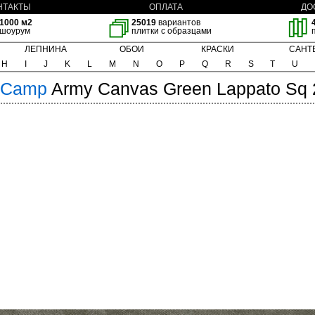
НТАКТЫ
ОПЛАТА
ДО
1000 м2
25019
вариантов
шоурум
плитки с образцами
ЛЕПНИНА
ОБОИ
КРАСКИ
САНТ
H
I
J
K
L
M
N
O
P
Q
R
S
T
U
Camp
Army Canvas Green Lappato Sq