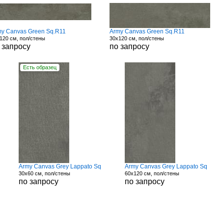
my Canvas Green Sq.R11
Army Canvas Green Sq.R11
120 см, пол/стены
30x120 см, пол/стены
 запросу
по запросу
Есть образец
Army Canvas Grey Lappato Sq
Army Canvas Grey Lappato Sq
30x60 см, пол/стены
60x120 см, пол/стены
по запросу
по запросу