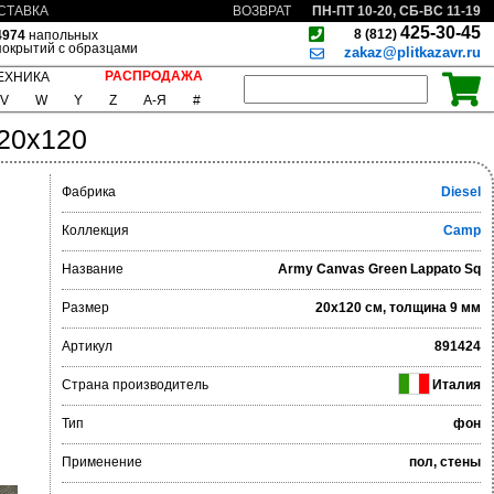
ПН-ПТ 10-20, СБ-ВС 11-19
СТАВКА
ВОЗВРАТ
425-30-45
8 (812)
4974
напольных
покрытий с образцами
zakaz@plitkazavr.ru
РАСПРОДАЖА
ЕХНИКА
V
W
Y
Z
А-Я
#
 20x120
Фабрика
Diesel
Коллекция
Camp
Название
Army Canvas Green Lappato Sq
Размер
20x120 см, толщина 9 мм
Артикул
891424
Страна производитель
Италия
Тип
фон
Применение
пол, стены