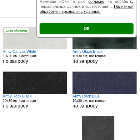
Нажимая «ОК», я даю
согласие
на обработку
персональных данных в соответствии с
Политикой
обработки персональных данных
.
|
|
Есть образец
Поверхность
Размер
ОК
Есть образец
Есть образец
Army Canvas White
Army Glaze Black
10x30 см, настенная
10x30 см, настенная
по запросу
по запросу
Army Rock Black
Army Rock Blue
10x30 см, настенная
10x30 см, настенная
по запросу
по запросу