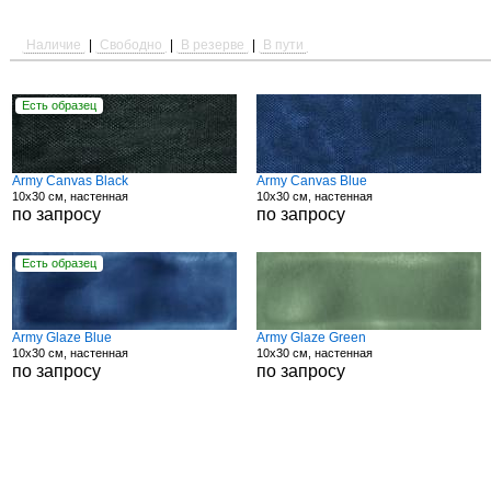
Наличие
|
Свободно
|
В резерве
|
В пути
Есть образец
Army Canvas Black
Army Canvas Blue
10x30 см, настенная
10x30 см, настенная
по запросу
по запросу
Есть образец
Army Glaze Blue
Army Glaze Green
10x30 см, настенная
10x30 см, настенная
по запросу
по запросу