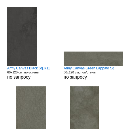
Army Canvas Black Sq.R11
Army Canvas Green Lappato Sq
60x120 см, пол/стены
30x120 см, пол/стены
по запросу
по запросу