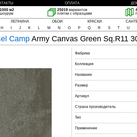
НТАКТЫ
ОПЛАТА
ДО
1000 м2
25019
вариантов
шоурум
плитки с образцами
ЛЕПНИНА
ОБОИ
КРАСКИ
САНТ
H
I
J
K
L
M
N
O
P
Q
R
S
T
U
el
Camp
Army Canvas Green Sq.R11 3
Фабрика
Коллекция
Название
Размер
Артикул
Страна производитель
Тип
Применение