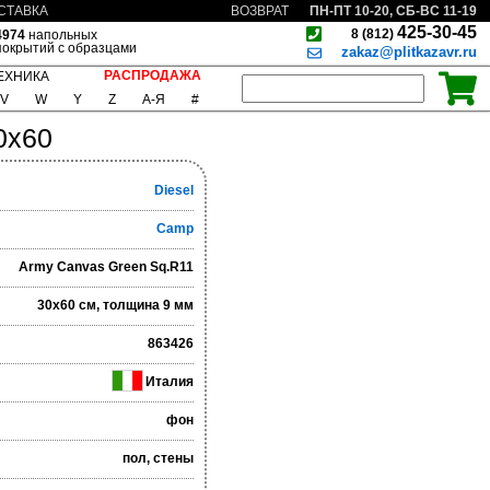
ПН-ПТ 10-20, СБ-ВС 11-19
СТАВКА
ВОЗВРАТ
425-30-45
8 (812)
4974
напольных
покрытий с образцами
zakaz@plitkazavr.ru
РАСПРОДАЖА
ЕХНИКА
V
W
Y
Z
А-Я
#
0x60
Diesel
Camp
Army Canvas Green Sq.R11
30x60 см, толщина 9 мм
863426
Италия
фон
пол, стены