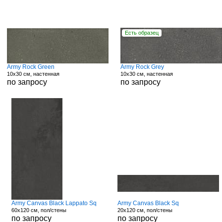
Есть образец
Army Rock Green
Army Rock Grey
10x30 см, настенная
10x30 см, настенная
по запросу
по запросу
Army Canvas Black Lappato Sq
Army Canvas Black Sq
60x120 см, пол/стены
20x120 см, пол/стены
по запросу
по запросу