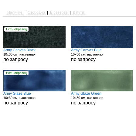
Наличие
|
Свободно
|
В резерве
|
В пути
Есть образец
Army Canvas Black
Army Canvas Blue
10x30 см, настенная
10x30 см, настенная
по запросу
по запросу
Есть образец
Army Glaze Blue
Army Glaze Green
10x30 см, настенная
10x30 см, настенная
по запросу
по запросу