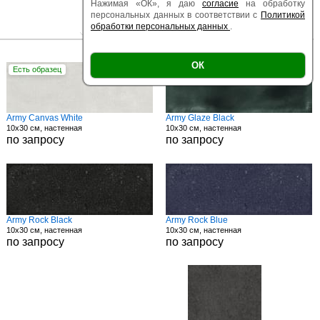
Нажимая «ОК», я даю
согласие
на обработку
персональных данных в соответствии с
Политикой
обработки персональных данных
.
|
|
Есть образец
Поверхность
Размер
ОК
Есть образец
Есть образец
Army Canvas White
Army Glaze Black
10x30 см, настенная
10x30 см, настенная
по запросу
по запросу
Army Rock Black
Army Rock Blue
10x30 см, настенная
10x30 см, настенная
по запросу
по запросу