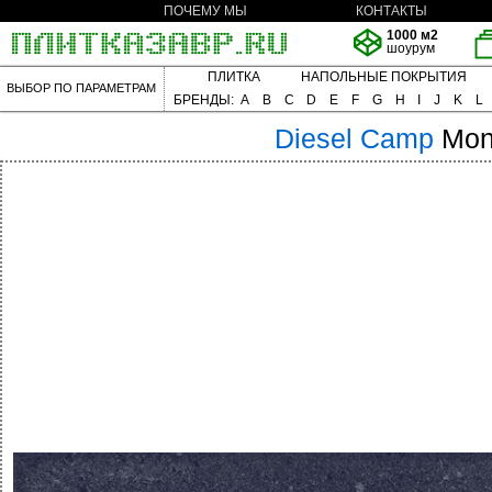
ПОЧЕМУ МЫ
КОНТАКТЫ
1000 м2
шоурум
ПЛИТКА
НАПОЛЬНЫЕ ПОКРЫТИЯ
ВЫБОР ПО ПАРАМЕТРАМ
БРЕНДЫ:
A
B
C
D
E
F
G
H
I
J
K
L
Diesel
Camp
Mon