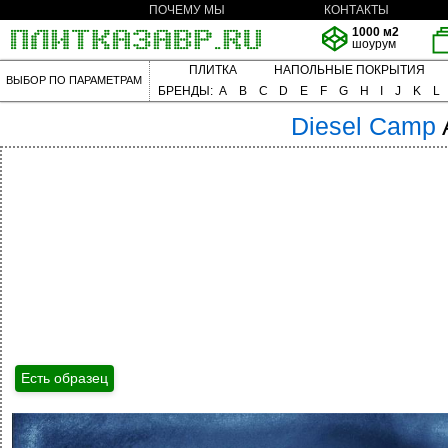
ПОЧЕМУ МЫ
КОНТАКТЫ
1000 м2
шоурум
ПЛИТКА
НАПОЛЬНЫЕ ПОКРЫТИЯ
ВЫБОР ПО ПАРАМЕТРАМ
БРЕНДЫ:
A
B
C
D
E
F
G
H
I
J
K
L
Diesel
Camp
Есть образец