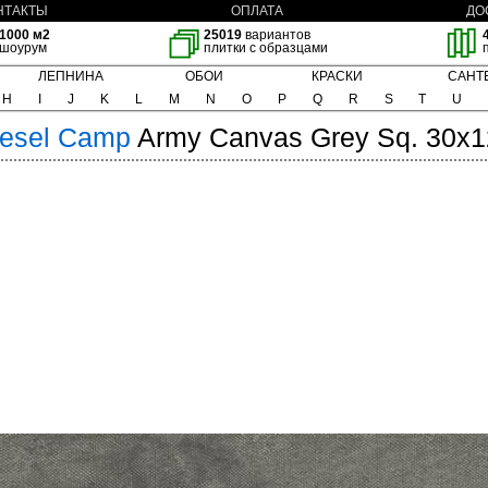
НТАКТЫ
ОПЛАТА
ДО
1000 м2
25019
вариантов
шоурум
плитки с образцами
ЛЕПНИНА
ОБОИ
КРАСКИ
САНТ
H
I
J
K
L
M
N
O
P
Q
R
S
T
U
esel
Camp
Army Canvas Grey Sq. 30x1