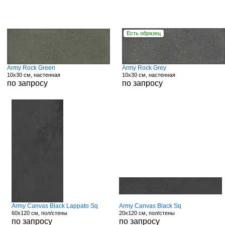
Есть образец
Army Rock Green
Army Rock Grey
10x30 см, настенная
10x30 см, настенная
по запросу
по запросу
Army Canvas Black Lappato Sq
Army Canvas Black Sq
60x120 см, пол/стены
20x120 см, пол/стены
по запросу
по запросу