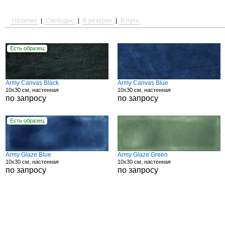
Наличие
|
Свободно
|
В резерве
|
В пути
Есть образец
Army Canvas Black
Army Canvas Blue
10x30 см, настенная
10x30 см, настенная
по запросу
по запросу
Есть образец
Army Glaze Blue
Army Glaze Green
10x30 см, настенная
10x30 см, настенная
по запросу
по запросу