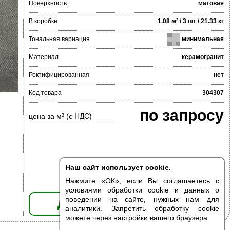
Поверхность
матовая
В коробке
1.08 м² / 3 шт / 21.33 кг
Тональная вариация
минимальная
Материал
керамогранит
Ректифицированная
нет
Код товара
304307
по запросу
цена за м² (с НДС)
Наш сайт использует cookie.
Нажмите «ОК», если Вы соглашаетесь с
условиями обработки cookie и данных о
поведении на сайте, нужных нам для
ДОБАВИТЬ В КОРЗИНУ
аналитики. Запретить обработку cookie
можете через настройки вашего браузера.