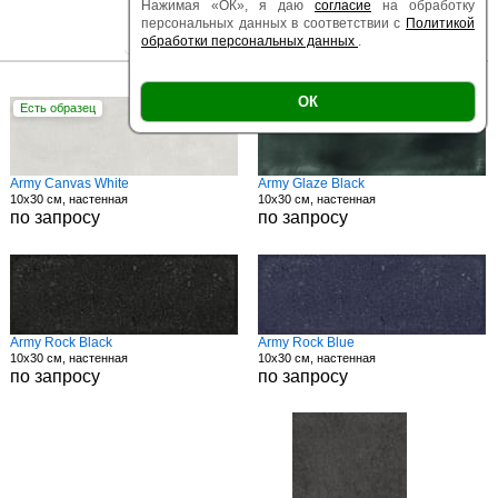
Нажимая «ОК», я даю
согласие
на обработку
персональных данных в соответствии с
Политикой
обработки персональных данных
.
|
|
Есть образец
Поверхность
Размер
ОК
Есть образец
Есть образец
Army Canvas White
Army Glaze Black
10x30 см, настенная
10x30 см, настенная
по запросу
по запросу
Army Rock Black
Army Rock Blue
10x30 см, настенная
10x30 см, настенная
по запросу
по запросу