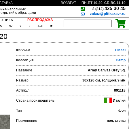
ПН-ПТ 10-20, СБ-ВС 11-19
СТАВКА
ВОЗВРАТ
425-30-45
8 (812)
4974
напольных
покрытий с образцами
zakaz@plitkazavr.ru
РАСПРОДАЖА
ЕХНИКА
V
W
Y
Z
А-Я
#
20
Фабрика
Diesel
Коллекция
Camp
Название
Army Canvas Grey Sq.
Размер
30x120 см, толщина 9 мм
Артикул
891118
Страна производитель
Италия
Тип
фон
Применение
пол, стены