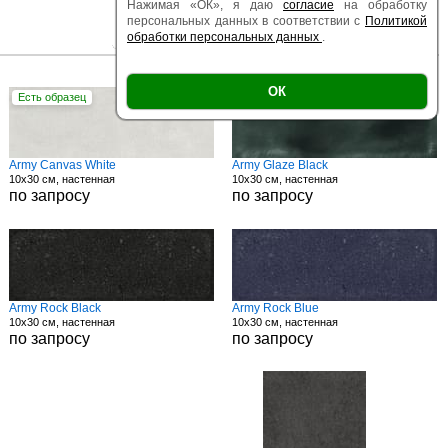
Нажимая «ОК», я даю
согласие
на обработку
персональных данных в соответствии с
Политикой
обработки персональных данных
.
|
|
Есть образец
Поверхность
Размер
ОК
Есть образец
Есть образец
Army Canvas White
Army Glaze Black
10x30 см, настенная
10x30 см, настенная
по запросу
по запросу
Army Rock Black
Army Rock Blue
10x30 см, настенная
10x30 см, настенная
по запросу
по запросу