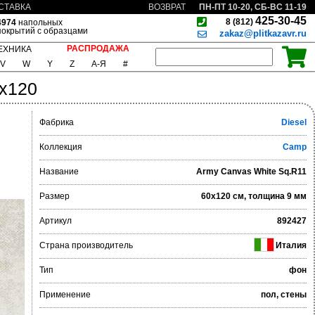
ПН-ПТ 10-20, СБ-ВС 11-19
СТАВКА
ВОЗВРАТ
425-30-45
8 (812)
4974
напольных
покрытий с образцами
zakaz@plitkazavr.ru
РАСПРОДАЖА
ЕХНИКА
V
W
Y
Z
А-Я
#
0x120
Фабрика
Diesel
Коллекция
Camp
Название
Army Canvas White Sq.R11
Размер
60x120 см, толщина 9 мм
Артикул
892427
Страна производитель
Италия
Тип
фон
Применение
пол, стены