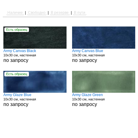
Наличие
|
Свободно
|
В резерве
|
В пути
Есть образец
Army Canvas Black
Army Canvas Blue
10x30 см, настенная
10x30 см, настенная
по запросу
по запросу
Есть образец
Army Glaze Blue
Army Glaze Green
10x30 см, настенная
10x30 см, настенная
по запросу
по запросу