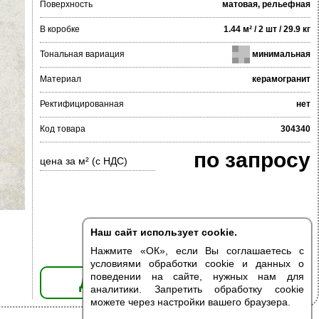
Поверхность
матовая, рельефная
В коробке
1.44 м² / 2 шт / 29.9 кг
Тональная вариация
минимальная
Материал
керамогранит
Ректифицированная
нет
Код товара
304340
по запросу
цена за м² (с НДС)
Наш сайт использует cookie.
Нажмите «ОК», если Вы соглашаетесь с
условиями обработки cookie и данных о
поведении на сайте, нужных нам для
ДОБАВИТЬ В КОРЗИНУ
аналитики. Запретить обработку cookie
можете через настройки вашего браузера.