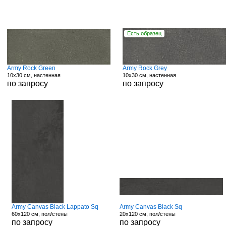
Есть образец
Army Rock Green
Army Rock Grey
10x30 см, настенная
10x30 см, настенная
по запросу
по запросу
Army Canvas Black Lappato Sq
Army Canvas Black Sq
60x120 см, пол/стены
20x120 см, пол/стены
по запросу
по запросу