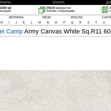
НТАКТЫ
ОПЛАТА
ДО
1000 м2
25019
вариантов
шоурум
плитки с образцами
ЛЕПНИНА
ОБОИ
КРАСКИ
САНТ
H
I
J
K
L
M
N
O
P
Q
R
S
T
U
el
Camp
Army Canvas White Sq.R11 6