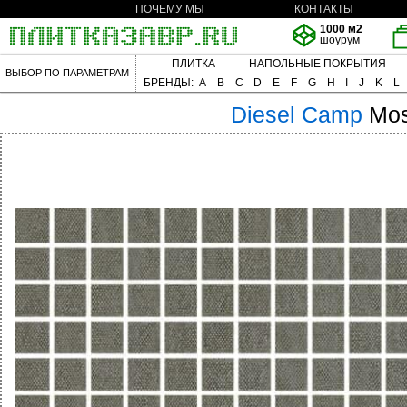
ПОЧЕМУ МЫ
КОНТАКТЫ
1000 м2
шоурум
ПЛИТКА
НАПОЛЬНЫЕ ПОКРЫТИЯ
ВЫБОР ПО ПАРАМЕТРАМ
БРЕНДЫ:
A
B
C
D
E
F
G
H
I
J
K
L
Diesel
Camp
Mos